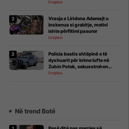
drejtësisë
Drejtësi
Vrasja e Liridona Ademajt u
inskenua si grabitje, motivi
ishte përfitimi pasuror
Drejtësi
Policia bastis shtëpinë e të
dyshuarit për krime lufte në
Zubin Potok, sekuestrohen
prova
Drejtësi
Në trend Botë
Pesë ditë pas marrjes së