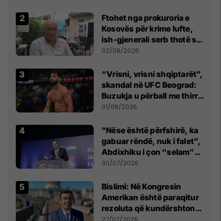
Ftohet nga prokuroria e
Kosovës për krime lufte,
ish-gjenerali serb thotë se
dikush e tradhtoi në
02/08/2026
Beograd
“Vrisni, vrisni shqiptarët”,
skandal në UFC Beograd:
Buzukja u përball me thirrje
anti-shqiptare nga
01/08/2026
tribunat
"Nëse është përfshirë, ka
gabuar rëndë, nuk i falet",
Abdixhiku i çon “selam”
Përparim Ramës
30/07/2026
Bislimi: Në Kongresin
Amerikan është paraqitur
rezoluta që kundërshton
mbajtjen e Asamblesë
27/07/2026