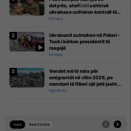
detyrës, shefi i ri i ushtrisë
ukrainase urdhëron kontroll të
madh
Evropa
Ukrainasit sulmohen në Poloni -
Tusk i kërkon presidentit të
reagojë
Evropa
Vendet më të mira për
emigrantët në vitin 2026, po
mendoni të filloni një jetë jashtë
vendit?
Nga Bota
Jobs
Real Estate