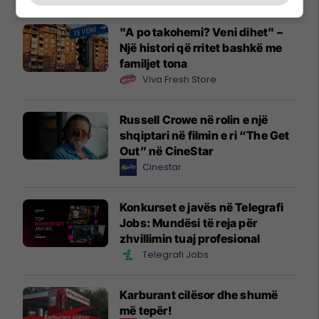
"A po takohemi? Veni dihet" –
Një histori që rritet bashkë me
familjet tona
Viva Fresh Store
Russell Crowe në rolin e një
shqiptari në filmin e ri “The Get
Out” në CineStar
Cinestar
Konkurset e javës në Telegrafi
Jobs: Mundësi të reja për
zhvillimin tuaj profesional
Telegrafi Jobs
Karburant cilësor dhe shumë
më tepër!