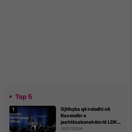
Top 5
Gjithçka që ndodhi në
Kuvendin e
jashtëzakonshëm të LDK-
së
30/07/2026