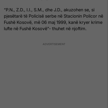
“P.N., Z.D., I.I., S.M., dhe J.D., akuzohen se, si
pjesëtarë të Policisë serbe në Stacionin Policor në
Fushë Kosovë, më 06 maj 1999, kanë kryer krime
lufte në Fushë Kosovë”- thuhet në njoftim.