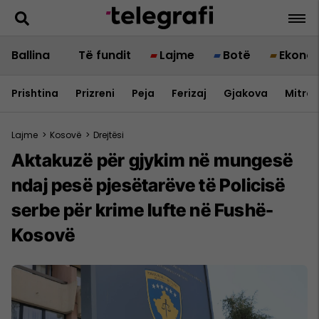
Ballina
Të fundit
Lajme
Botë
Ekono
Prishtina
Prizreni
Peja
Ferizaj
Gjakova
Mitrov
Lajme
>
Kosovë
>
Drejtësi
Aktakuzë për gjykim në mungesë
ndaj pesë pjesëtarëve të Policisë
serbe për krime lufte në Fushë-
Kosovë