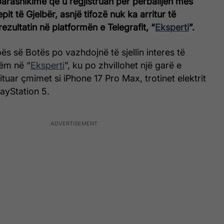
rashikime që u regjistruan për përballjen mes
it të Gjelbër, asnjë tifozë nuk ka arritur të
rezultatin në platformën e Telegrafit, “
Eksperti
”.
ës së Botës po vazhdojnë të sjellin interes të
ëm në “
Eksperti
”, ku po zhvillohet një garë e
tuar çmimet si iPhone 17 Pro Max, trotinet elektrit
ayStation 5.