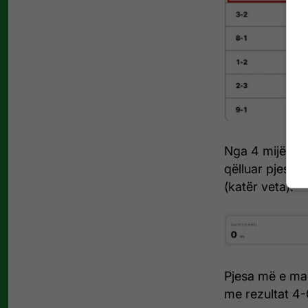
Nga 4 mijë tif
qëlluar pjesëri
(katër veta).
Pjesa më e mad
me rezultat 4-