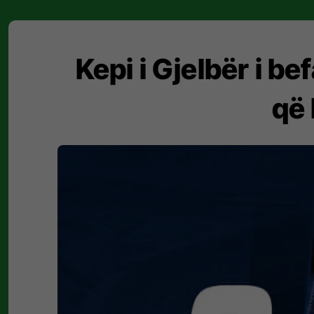
Kepi i Gjelbër i be
që