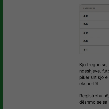
Kjo tregon se,
ndeshjeve, fut
pikërisht kjo 
ekspertët.
Regjistrohu në
dëshmo se sa mi