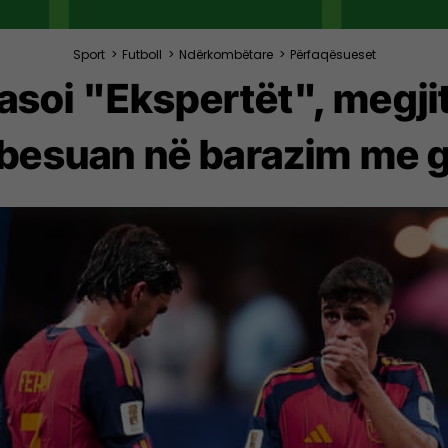
Sport
>
Futboll
>
Ndërkombëtare
>
Përfaqësueset
fasoi "Ekspertët", megjit
 besuan në barazim me g