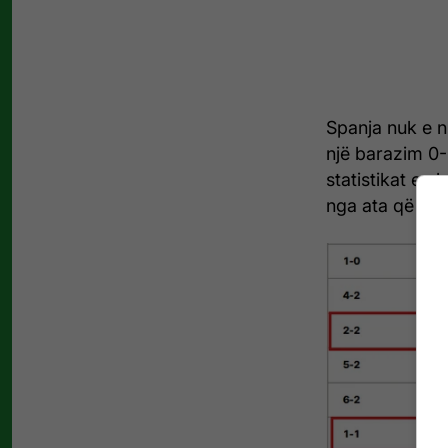
Spanja nuk e n
një barazim 0-
statistikat e e
nga ata që e p