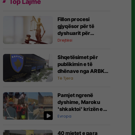
Top Lajme
Fillon procesi
gjyqësor për të
dyshuarit për
masakrën e Reçakut,
Drejtësi
lexohet aktakuza me
të akuzuarit në
Shqetësimet për
mungesë
publikimin e të
dhënave nga ARBK-
ja, deklarohet MINTI
Të Tjera
Pamjet ngrenë
dyshime, Maroku
'shkaktoi' krizën e
migrantëve në
Evropa
Spanjë
40 mjetet e para