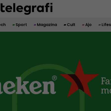
ech
Sport
Magazina
Cult
Ajo
Life