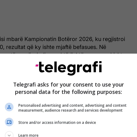
isi mbarë Kampionatin Botëror 2026, ku regjistroi
0, rezultat që ky ishte mjaftë befasues. Në
kspertëve, përqindja e saktë është zero, por kishte
arashikuan se ndeshja mbyllet në barazim.
Telegrafi asks for your consent to use your
personal data for the following purposes:
Personalised advertising and content, advertising and content
measurement, audience research and services development
Store and/or access information on a device
Learn more