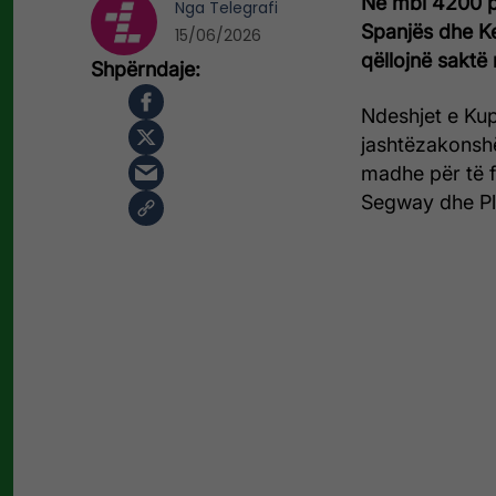
Në mbi 4200 pa
Nga
Telegrafi
Spanjës dhe Kep
15/06/2026
qëllojnë saktë 
Ndeshjet e Kup
jashtëzakonsh
madhe për të fi
Segway dhe Pl