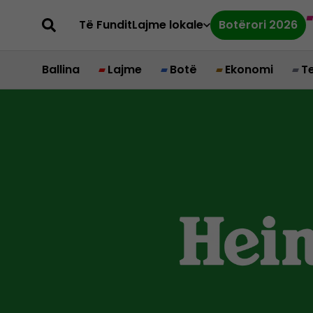
Të Fundit
Lajme lokale
Botërori 2026
Ballina
Lajme
Botë
Ekonomi
T