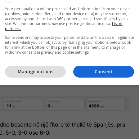
Your personal data will be processed and information from your device
(cookies, unique identifiers, and other device data) may be stored by,
accessed by and shared with 369 partners, or used specifically by this
site. We and our partners may use precise geolocation data.
List of
partners.
Some vendors may process your personal data on the basis of legitimate
interest, which you can object to by managing your options below. Look
for a link at the bottom of this page or in the site menu to manage or
withdraw consent in privacy and cookie settings.
ozë që dhanë parashikimet e tyre, vetëm 11 e kanë
Manage options
Consent
sht saktë, me rezultat 2-2 (shtatë veta) dhe 1-1
he besonte në një fitore të thellë të Spanjës, pra,
0, 5-0, 3-0 ose 6-0.