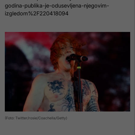
godina-publika-je-odusevljena-njegovim-
izgledom%2F220418094
(Foto: Twitter/rosie/Coachella/Getty)