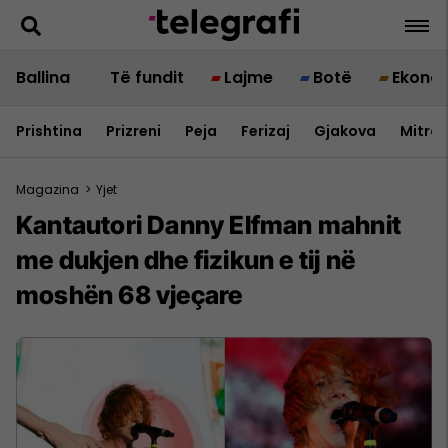
Ballina
Të fundit
Lajme
Botë
Ekono
Prishtina
Prizreni
Peja
Ferizaj
Gjakova
Mitrov
Magazina
>
Yjet
Kantautori Danny Elfman mahnit
me dukjen dhe fizikun e tij në
moshën 68 vjeçare