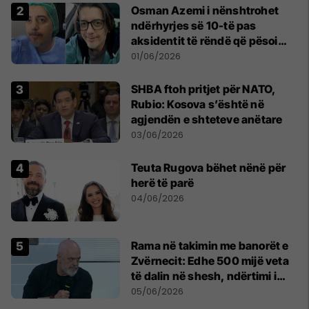
Osman Azemi i nënshtrohet
ndërhyrjes së 10-të pas
aksidentit të rëndë që pësoi
vitin e kaluar
01/06/2026
SHBA ftoh pritjet për NATO,
Rubio: Kosova s’është në
agjendën e shteteve anëtare
03/06/2026
Teuta Rugova bëhet nënë për
herë të parë
04/06/2026
Rama në takimin me banorët e
Zvërnecit: Edhe 500 mijë veta
të dalin në shesh, ndërtimi i
resortit nuk anulohet
05/06/2026