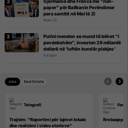
Gjermania dhe Franca me “non-
paper” për Ballkanin Perëndimor
para samitit në Mal të Zi
Mali i Zi
Putini mendon se mund të bëhet “i
pavdekshëm”, investon 26 miliardë
dollarë në 'luftën kundër plakjes'
Evropa
Jobs
Real Estate
Telegrafi
Forte
Trajnim: “Raportimi për lajmet lokale
Rrobaqepëse
dhe realizimi i video storieve”