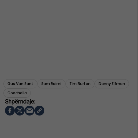
Gus Van Sant
Sam Raimi
Tim Burton
Danny Elfman
Coachella