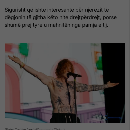
Sigurisht që ishte interesante për njerëzit të
dëgjonin të gjitha këto hite drejtpërdrejt, porse
shumë prej tyre u mahnitën nga pamja e tij.
(Foto: Twitter/rosie/Coachella/Getty)