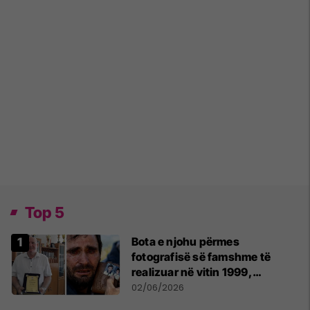
Top 5
Bota e njohu përmes
fotografisë së famshme të
realizuar në vitin 1999,
pensionohet Xajë Mustafa
02/06/2026