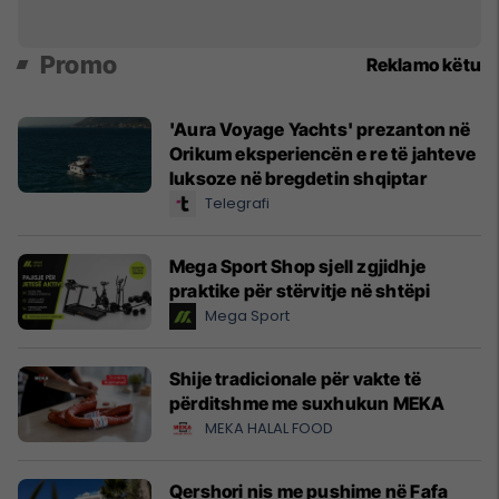
Promo
Reklamo këtu
'Aura Voyage Yachts' prezanton në
Orikum eksperiencën e re të jahteve
luksoze në bregdetin shqiptar
Telegrafi
Mega Sport Shop sjell zgjidhje
praktike për stërvitje në shtëpi
Mega Sport
Shije tradicionale për vakte të
përditshme me suxhukun MEKA
MEKA HALAL FOOD
Qershori nis me pushime në Fafa