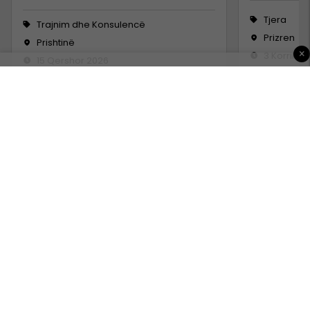
Tjera
Trajnim dhe Konsulencë
Prizren
Prishtinë
×
3 Korrik 2
15 Qershor 2026