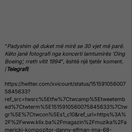
“
Padyshim që duket më mirë se 30 vjet më parë.
Këto janë fotografi nga koncerti lamtumirës ‘Oing
Boeing’, rreth vitit 1994
", është një tjetër koment.
/
Telegrafi
/
https://twitter.com/xvicount/status/151591056007
5845633?
ref_src=twsrc%5Etfw%7Ctwcamp%5Etweetemb
ed%7Ctwterm%5E1515910560075845633%7Ctw
gr%5E%7Ctwcon%5Es1_c10&ref_url=https%3A%
2F%2Fwww.klix.ba%2Fmagazin%2Fmuzika%2Fa
mericki-kompozitor-danny-elfman-ima-68-