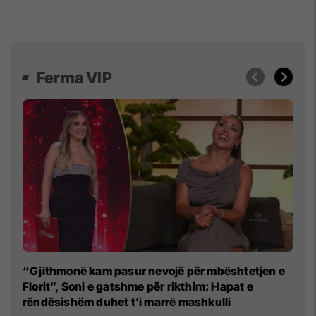
Ferma VIP
"S
“Gjithmonë kam pasur nevojë për mbështetjen e
Mo
Florit”, Soni e gatshme për rikthim: Hapat e
rëndësishëm duhet t'i marrë mashkulli