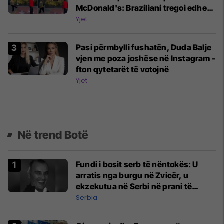
McDonald's: Braziliani tregoi edhe
një herë aftësitë e tij në futboll
Yjet
Pasi përmbylli fushatën, Duda Balje
vjen me poza joshëse në Instagram -
fton qytetarët të votojnë
Yjet
Në trend Botë
Fundi i bosit serb të nëntokës: U
arratis nga burgu në Zvicër, u
ekzekutua në Serbi në prani të
shefit të policisë
Serbia