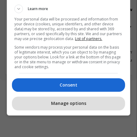
Learn more
Elkos Group
Viva 
Your personal data will be processed and information from
your device (cookies, unique identifiers, and other device
Vozitës - Kategoria "C"
Arkatare, Se
data) may be stored by, accessed by and shared with 369
partners, or used specifically by this site. We and our partners
may use precise geolocation data.
List of partners.
Some vendors may process your personal data on the basis
Tjera
Shërbime 
of legitimate interest, which you can object to by managing
your options below. Look for a link at the bottom of this page
27 Shkurt 2026
28 Shkurt
or in the site menu to manage or withdraw consent in privacy
and cookie settings.
Consent
Manage options