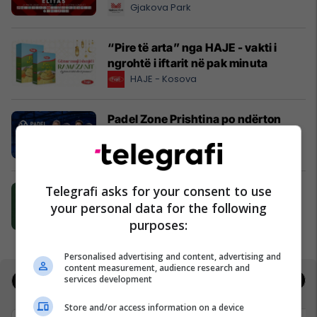
Gjakova Park
“Pire të arta” nga HAJE - vakti i
ngrohtë i iftarit në pak minuta
HAJE - Kosova
Padel Zone Prishtina po ndërton
kulturën e re urbane të sportit
Padel Zone Prishtina
Telegrafi asks for your consent to use
Peyman: Kur natyra bëhet mbreti i
kënaqësisë
your personal data for the following
Peyman Kosova
purposes:
Personalised advertising and content, advertising and
content measurement, audience research and
services development
Jobs
Deals
Store and/or access information on a device