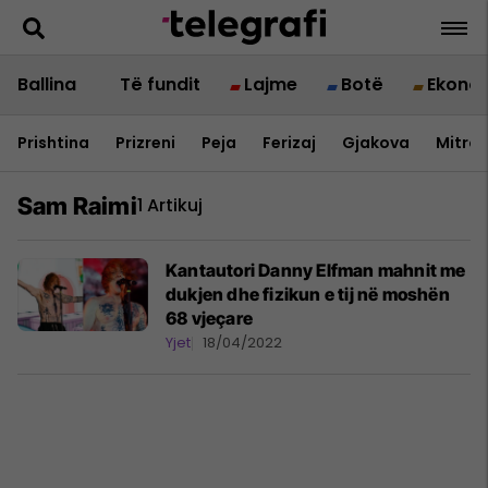
Ballina
Të fundit
Lajme
Botë
Ekono
Prishtina
Prizreni
Peja
Ferizaj
Gjakova
Mitrov
Sam Raimi
1 Artikuj
Kantautori Danny Elfman mahnit me
dukjen dhe fizikun e tij në moshën
68 vjeçare
Yjet
18/04/2022