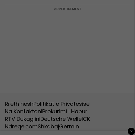
Rreth nesh
Politikat e Privatësisë
Na Kontaktoni
Prokurimi i Hapur
RTV Dukagjini
Deutsche Welle
ICK
Ndreqe.com
Shkabaj
Germin
×