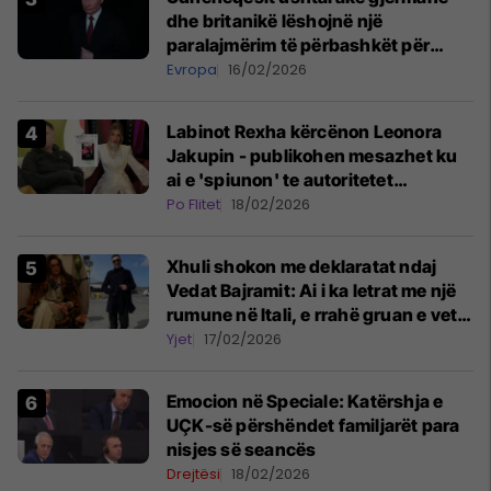
dhe britanikë lëshojnë një
paralajmërim të përbashkët për
rrezikun e mundshëm rus
Evropa
16/02/2026
Labinot Rexha kërcënon Leonora
Jakupin - publikohen mesazhet ku
ai e 'spiunon' te autoritetet
zvicerane se nuk ka vizë pune
Po Flitet
18/02/2026
Xhuli shokon me deklaratat ndaj
Vedat Bajramit: Ai i ka letrat me një
rumune në Itali, e rrahë gruan e vet
dhe përdor narkotikë
Yjet
17/02/2026
​Emocion në Speciale: Katërshja e
UÇK-së përshëndet familjarët para
nisjes së seancës
Drejtësi
18/02/2026