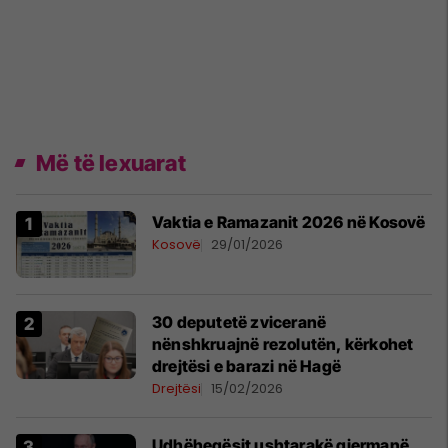
Më të lexuarat
Vaktia e Ramazanit 2026 në Kosovë
Kosovë
29/01/2026
30 deputetë zviceranë
nënshkruajnë rezolutën, kërkohet
drejtësi e barazi në Hagë
Drejtësi
15/02/2026
Udhëheqësit ushtarakë gjermanë