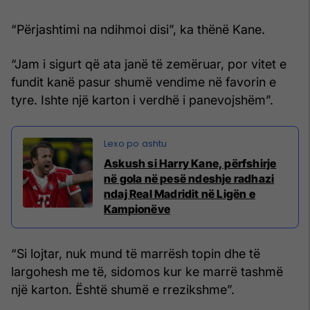
“Përjashtimi na ndihmoi disi”, ka thënë Kane.
“Jam i sigurt që ata janë të zemëruar, por vitet e
fundit kanë pasur shumë vendime në favorin e
tyre. Ishte një karton i verdhë i panevojshëm”.
Askush si Harry Kane, përfshirje
në gola në pesë ndeshje radhazi
ndaj Real Madridit në Ligën e
Kampionëve
“Si lojtar, nuk mund të marrësh topin dhe të
largohesh me të, sidomos kur ke marrë tashmë
një karton. Është shumë e rrezikshme”.