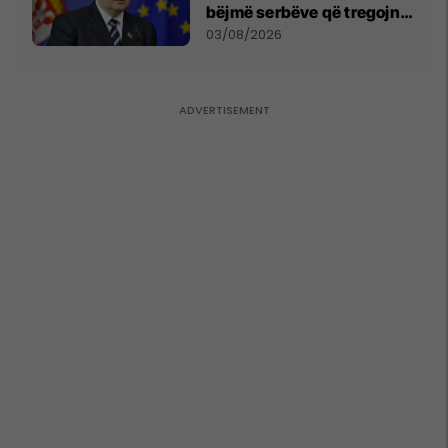
bëjmë serbëve që tregojnë
ku janë varrosur shqiptarët
03/08/2026
në Serbi