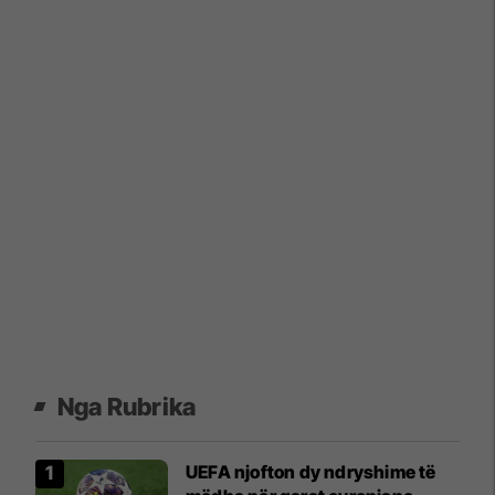
Nga Rubrika
UEFA njofton dy ndryshime të