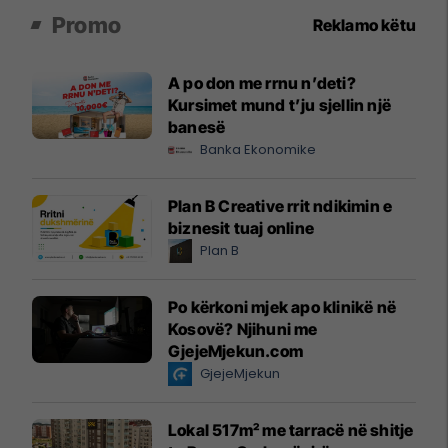
Promo
Reklamo këtu
A po don me rrnu n’deti?
Kursimet mund t’ju sjellin një
banesë
Banka Ekonomike
Plan B Creative rrit ndikimin e
biznesit tuaj online
Plan B
Po kërkoni mjek apo klinikë në
Kosovë? Njihuni me
GjejeMjekun.com
GjejeMjekun
Lokal 517m² me tarracë në shitje