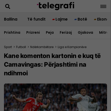
Ballina
Të fundit
Lajme
Botë
Ekono
Prishtina
Prizreni
Peja
Ferizaj
Gjakova
Mitrov
Sport
>
Futboll
>
Ndërkombëtare
>
Liga e Kampionëve
Kane komenton kartonin e kuq të
Camavingas: Përjashtimi na
ndihmoi