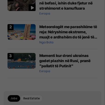
në befasi, ishin duke fjetur në
strehimoret e kamufluara
Evropa
Meteorologët me parashikime të
reja: Ndryshime ekstreme,
muajt e ardhshëm do të jenë të
pazakontë
Nga Bota
Momenti kur droni ukrainas
godet plazhin në Rusi, pranë
"pallatit të Putinit"
Evropa
Jobs
Real Estate