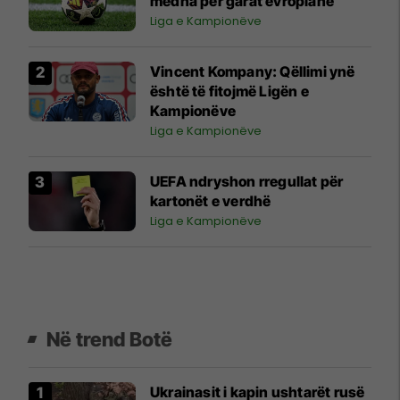
mëdha për garat evropiane
Liga e Kampionëve
Vincent Kompany: Qëllimi ynë
është të fitojmë Ligën e
Kampionëve
Liga e Kampionëve
UEFA ndryshon rregullat për
kartonët e verdhë
Liga e Kampionëve
Në trend Botë
Ukrainasit i kapin ushtarët rusë