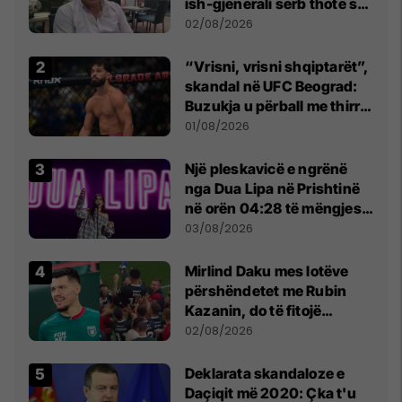
ish-gjenerali serb thotë se
dikush e tradhtoi në
02/08/2026
Beograd
“Vrisni, vrisni shqiptarët”,
skandal në UFC Beograd:
Buzukja u përball me thirrje
anti-shqiptare nga
01/08/2026
tribunat
Një pleskavicë e ngrënë
nga Dua Lipa në Prishtinë
në orën 04:28 të mëngjesit
- dhe bota digjitale serbe
03/08/2026
shpall gjendjen e luftës
Mirlind Daku mes lotëve
përshëndetet me Rubin
Kazanin, do të fitojë
miliona te Spartak Moska
02/08/2026
​Deklarata skandaloze e
Daçiqit më 2020: Çka t'u