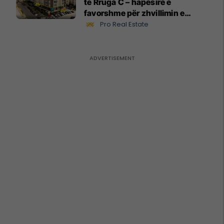
te Rruga C – hapësirë e
favorshme për zhvillimin e
biznesit #15796
Pro Real Estate