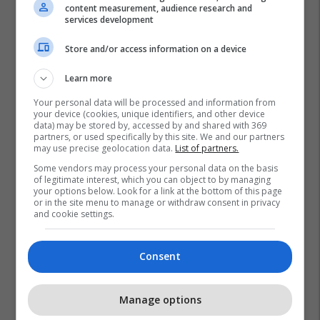
content measurement, audience research and
services development
Store and/or access information on a device
Learn more
Your personal data will be processed and information from
your device (cookies, unique identifiers, and other device
data) may be stored by, accessed by and shared with 369
Harry Kane
Eduardo Camavinga
Real Madrid
partners, or used specifically by this site. We and our partners
may use precise geolocation data.
List of partners.
Bayern Munich
Liga E Kampionëve
Some vendors may process your personal data on the basis
of legitimate interest, which you can object to by managing
your options below. Look for a link at the bottom of this page
or in the site menu to manage or withdraw consent in privacy
and cookie settings.
Consent
Manage options