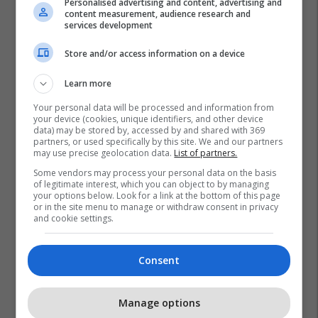
Personalised advertising and content, advertising and
content measurement, audience research and
services development
Store and/or access information on a device
Kqz
Valmir Elezi
Zgjedhjet Parlamentare
Learn more
Your personal data will be processed and information from
your device (cookies, unique identifiers, and other device
data) may be stored by, accessed by and shared with 369
partners, or used specifically by this site. We and our partners
may use precise geolocation data.
List of partners.
Some vendors may process your personal data on the basis
of legitimate interest, which you can object to by managing
your options below. Look for a link at the bottom of this page
or in the site menu to manage or withdraw consent in privacy
and cookie settings.
Consent
Manage options