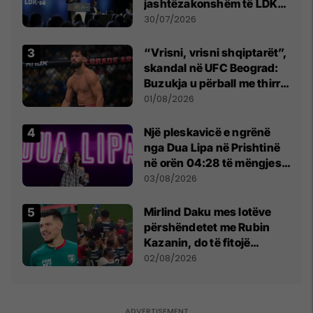
jashtëzakonshëm të LDK-
së
30/07/2026
“Vrisni, vrisni shqiptarët”,
skandal në UFC Beograd:
Buzukja u përball me thirrje
anti-shqiptare nga
01/08/2026
tribunat
Një pleskavicë e ngrënë
nga Dua Lipa në Prishtinë
në orën 04:28 të mëngjesit
- dhe bota digjitale serbe
03/08/2026
shpall gjendjen e luftës
Mirlind Daku mes lotëve
përshëndetet me Rubin
Kazanin, do të fitojë
miliona te Spartak Moska
02/08/2026