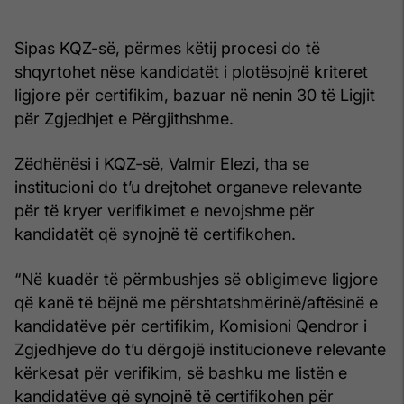
Sipas KQZ-së, përmes këtij procesi do të
shqyrtohet nëse kandidatët i plotësojnë kriteret
ligjore për certifikim, bazuar në nenin 30 të Ligjit
për Zgjedhjet e Përgjithshme.
Zëdhënësi i KQZ-së, Valmir Elezi, tha se
institucioni do t’u drejtohet organeve relevante
për të kryer verifikimet e nevojshme për
kandidatët që synojnë të certifikohen.
“Në kuadër të përmbushjes së obligimeve ligjore
që kanë të bëjnë me përshtatshmërinë/aftësinë e
kandidatëve për certifikim, Komisioni Qendror i
Zgjedhjeve do t’u dërgojë institucioneve relevante
kërkesat për verifikim, së bashku me listën e
kandidatëve që synojnë të certifikohen për