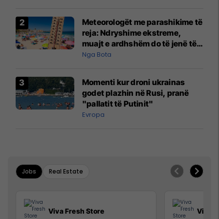
Meteorologët me parashikime të
reja: Ndryshime ekstreme,
muajt e ardhshëm do të jenë të
pazakontë
Nga Bota
Momenti kur droni ukrainas
godet plazhin në Rusi, pranë
"pallatit të Putinit"
Evropa
Jobs
Real Estate
Viva Fresh Store
Viva F