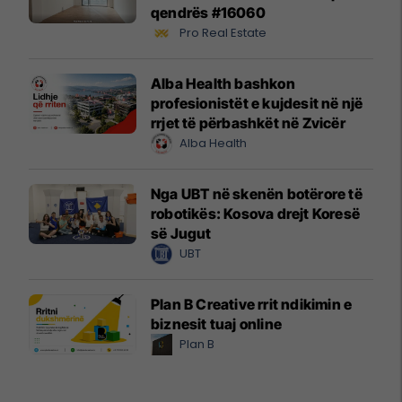
qendrës #16060
Pro Real Estate
Alba Health bashkon
profesionistët e kujdesit në një
rrjet të përbashkët në Zvicër
Alba Health
Nga UBT në skenën botërore të
robotikës: Kosova drejt Koresë
së Jugut
UBT
Plan B Creative rrit ndikimin e
biznesit tuaj online
Plan B