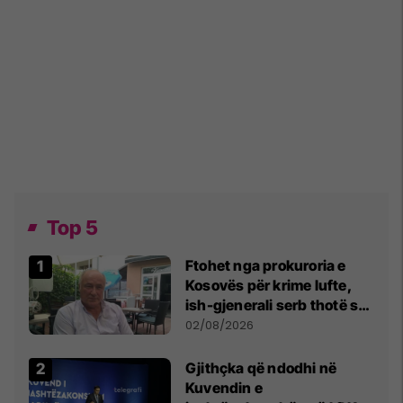
Top 5
Ftohet nga prokuroria e
Kosovës për krime lufte,
ish-gjenerali serb thotë se
dikush e tradhtoi në
02/08/2026
Beograd
Gjithçka që ndodhi në
Kuvendin e