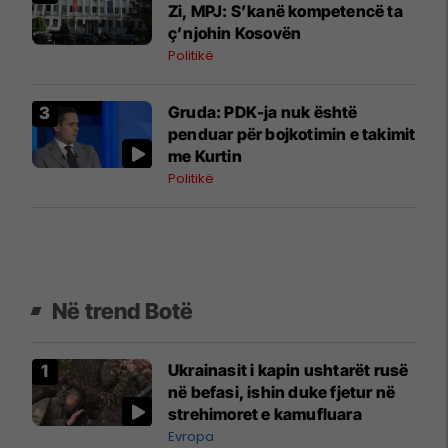
Zi, MPJ: S’kanë kompetencë ta
ç’njohin Kosovën
Politikë
Gruda: PDK-ja nuk është
penduar për bojkotimin e takimit
me Kurtin
Politikë
Në trend Botë
Ukrainasit i kapin ushtarët rusë
në befasi, ishin duke fjetur në
strehimoret e kamufluara
Evropa