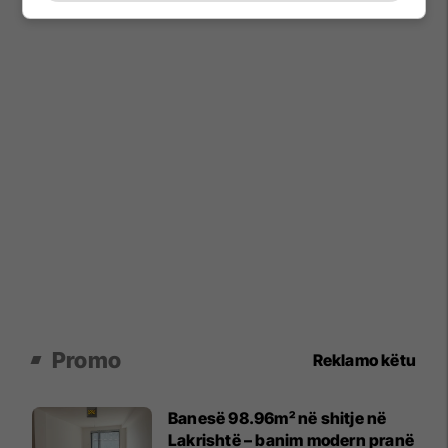
Promo
Reklamo këtu
Banesë 98.96m² në shitje në
Lakrishtë – banim modern pranë