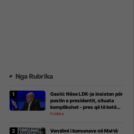
Nga Rubrika
Gashi: Nëse LDK-ja insiston për
postin e presidentit, situata
komplikohet - pres që të ketë
lëshim
Politikë
Vendimi i komunave në Mal të