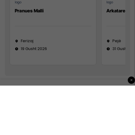
Pranues Malli
Arkatare
Ferizaj
Pejë
19 Gusht 2026
31 Gusht 20
×