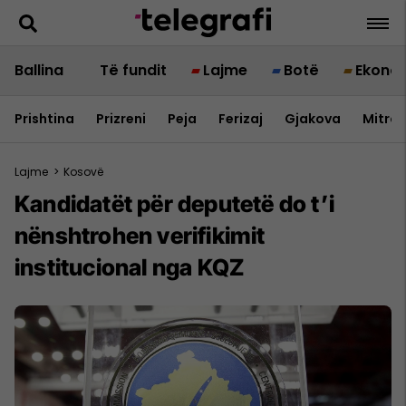
Ballina
Të fundit
Lajme
Botë
Ekono
Prishtina
Prizreni
Peja
Ferizaj
Gjakova
Mitrov
Lajme
>
Kosovë
Kandidatët për deputetë do t’i
nënshtrohen verifikimit
institucional nga KQZ