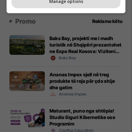
Manage options
Promo
Reklamo këtu
Baks Bay, projekti me i madh
turistik në Shqipëri prezantohet
ne Expo Real Kosova: Vizitoni
shtandin dhe zbuloni
Baks Bay
mundësitë e investimit
Ananas Impex sjell në treg
produkte të reja për çdo shije
dhe gatim
Ananas Impex
Maturant, puno nga shtëpia!
Studio Siguri Kibernetike ose
Programim
Cacttus Education