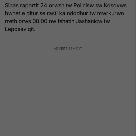
Sipas raportit 24 orwsh tw Policisw sw Kosovws
bwhet e ditur se rasti ka ndodhur tw mwrkurwn
rreth orws 08:00 nw fshatin Jashanicw tw
Leposaviqit.