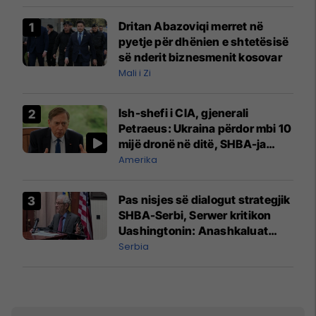
Dritan Abazoviqi merret në
pyetje për dhënien e shtetësisë
së nderit biznesmenit kosovar
Mali i Zi
Ish-shefi i CIA, gjenerali
Petraeus: Ukraina përdor mbi 10
mijë dronë në ditë, SHBA-ja
mbetet shumë prapa në
Amerika
prodhim
Pas nisjes së dialogut strategjik
SHBA-Serbi, Serwer kritikon
Uashingtonin: Anashkaluat
Banjskën, sulmin ndaj KFOR-it
Serbia
dhe rrëmbimin e Policëve të
Kosovës