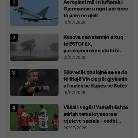
Aeroplani më i ri luftarak i
Gjermanisë u ngrit për herë
të parë në qiell
16/07/2026
Kosova nën alarmin e kuq
të ESTOFEX,
paralajmërohen stuhi të
fuqishme me breshër dhe
21/07/2026
erëra të forta
Sllovenët zbulojnë se sa do
të fitojë Vincic për gjykimin
e finales së Kupës së Botës
18/07/2026
Vëllai i vogël i Yamalit është
sërish tema kryesore e
rrjeteve sociale - vodhi
vëmendjen pas finales së
20/07/2026
Kupës së Botës