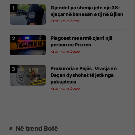
Gjendet pa shenja jete një 38-
vjeçar në banesën e tij në Gjilan
Kronika e Zezë
Plagoset me armë zjarri një
person në Prizren
Kronika e Zezë
Prokuroria e Pejës: Vrasja në
Deçan dyshohet të jetë nga
pakujdesia
Kronika e Zezë
Në trend Botë