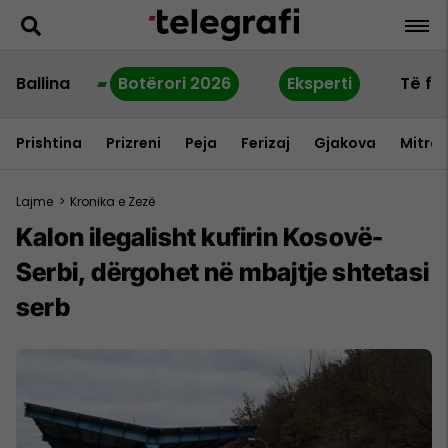
Ballina
Botërori 2026
Eksperti
Të fu
Prishtina
Prizreni
Peja
Ferizaj
Gjakova
Mitrov
Lajme
>
Kronika e Zezë
Kalon ilegalisht kufirin Kosovë-
Serbi, dërgohet në mbajtje shtetasi
serb