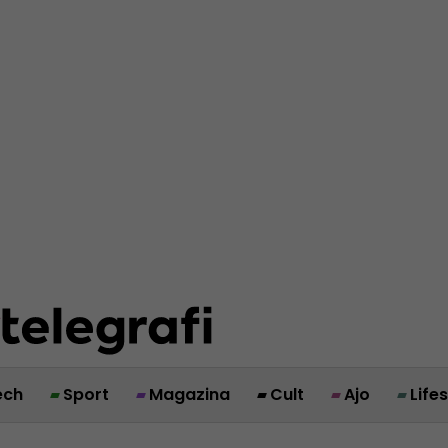
ech
Sport
Magazina
Cult
Ajo
Life