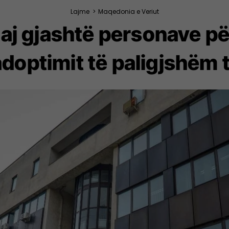
Lajme
>
Maqedonia e Veriut
daj gjashtë personave pë
adoptimit të paligjshëm 