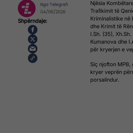
Njësia Kombëtare
Nga
Telegrafi
Trafikimit të Qen
04/06/2026
Kriminalistike në
dhe Krimit të Rënd
I.Sh. (35), Xh.Sh.
Kumanova dhe I.A
për kryerjen e vep
Siç njofton MPB, 
kryer veprën për
porsalindur.