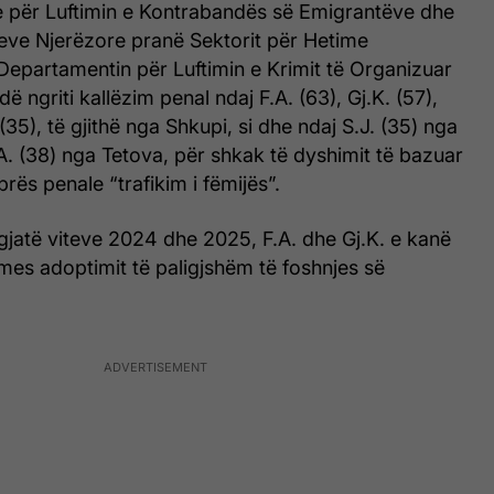
 për Luftimin e Kontrabandës së Emigrantëve dhe
ieve Njerëzore pranë Sektorit për Hetime
 Departamentin për Luftimin e Krimit të Organizuar
ë ngriti kallëzim penal ndaj F.A. (63), Gj.K. (57),
 (35), të gjithë nga Shkupi, si dhe ndaj S.J. (35) nga
. (38) nga Tetova, për shkak të dyshimit të bazuar
rës penale “trafikim i fëmijës”.
gjatë viteve 2024 dhe 2025, F.A. dhe Gj.K. e kanë
mes adoptimit të paligjshëm të foshnjes së