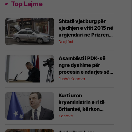
Top Lajme
Shtatë vjet burg për
vjedhjen e vitit 2015 në
argjendari në Prizren,
Gjykata urdhëron
Drejtësi
kompensimin e 195
mijë eurove
Asamblisti i PDK-së
ngre dyshime për
procesin e ndarjes së
bursave në Fushë
Fushë Kosova
Kosovë
Kurti uron
kryeministrin e ri të
Britanisë, kërkon
forcimin e
Kosovë
bashkëpunimit mes
FSK-së dhe ushtrisë