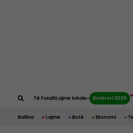
Të Fundit
Lajme lokale
Botërori 2026
Ballina
Lajme
Botë
Ekonomi
T