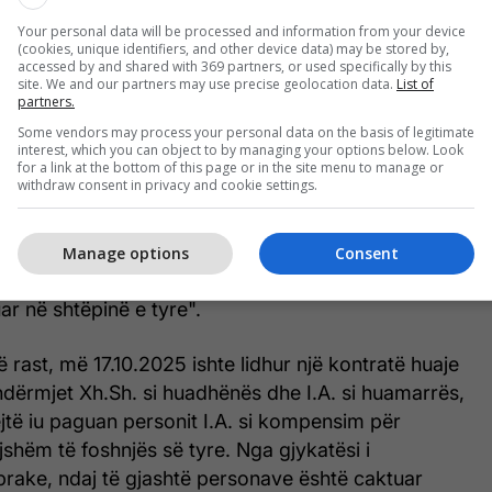
ptimin e paligjshëm të foshnjës së tyre të
Your personal data will be processed and information from your device
(cookies, unique identifiers, and other device data) may be stored by,
accessed by and shared with 369 partners, or used specifically by this
site. We and our partners may use precise geolocation data.
List of
partners.
në arritur ta bindin S.J., e cila jetonte në bashkësi
Some vendors may process your personal data on the basis of legitimate
e partnerin e saj I.A., që për ndihmë financiare
interest, which you can object to by managing your options below. Look
he kontrolle gjinekologjike pa pagesë të realizonin
for a link at the bottom of this page or in the site menu to manage or
withdraw consent in privacy and cookie settings.
jshëm të foshnjës së tyre të porsalindur. Pas daljes
dhe foshnjën e saj i kishte marrë F.A. dhe i kishte
në e tyre ku kishin mbërritur të denoncuarit I.Sh.
Manage options
Consent
ë cilësinë e “adoptuesve” e kanë marrë foshnjën
r në shtëpinë e tyre".
ë rast, më 17.10.2025 ishte lidhur një kontratë huaje
dërmjet Xh.Sh. si huadhënës dhe I.A. si huamarrës,
jëjtë iu paguan personit I.A. si kompensim për
jshëm të foshnjës së tyre. Nga gjykatësi i
rake, ndaj të gjashtë personave është caktuar