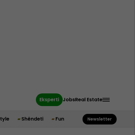
Eksperti
Jobs
Real Estate
style
Shëndeti
Fun
Newsletter