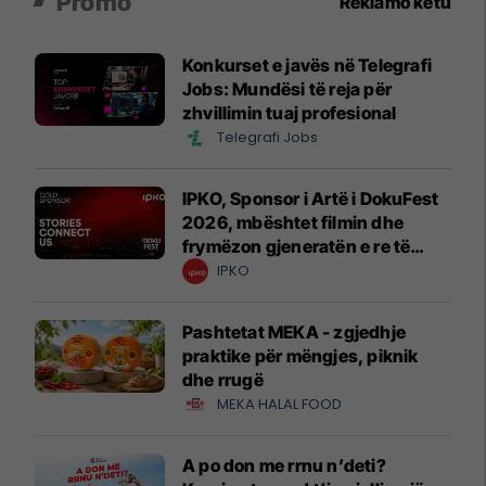
Promo
Reklamo këtu
Konkurset e javës në Telegrafi
Jobs: Mundësi të reja për
zhvillimin tuaj profesional
Telegrafi Jobs
IPKO, Sponsor i Artë i DokuFest
2026, mbështet filmin dhe
frymëzon gjeneratën e re të
krijuesve
IPKO
Pashtetat MEKA - zgjedhje
praktike për mëngjes, piknik
dhe rrugë
MEKA HALAL FOOD
A po don me rrnu n’deti?