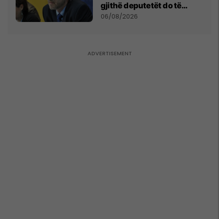
gjithë deputetët do të
bëjnë shkelje të rëndë
06/08/2026
kushtetuese