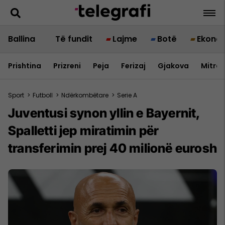
Ballina
Të fundit
Lajme
Botë
Ekono
Prishtina
Prizreni
Peja
Ferizaj
Gjakova
Mitrov
Sport
>
Futboll
>
Ndërkombëtare
>
Serie A
Juventusi synon yllin e Bayernit,
Spalletti jep miratimin për
transferimin prej 40 milionë eurosh