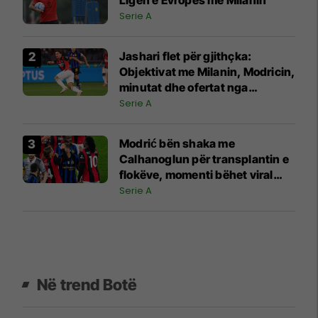
Serie A
Jashari flet për gjithçka:
Objektivat me Milanin, Modricin,
minutat dhe ofertat nga
Juventusi e Atalanta
Serie A
Modrić bën shaka me
Calhanoglun për transplantin e
flokëve, momenti bëhet viral
pas derbit
Serie A
Në trend Botë