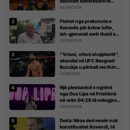
seancën konstituive të
Kuvendit
06/08/2026
Ftohet nga prokuroria e
Kosovës për krime lufte,
ish-gjenerali serb thotë se
dikush e tradhtoi në
02/08/2026
Beograd
“Vrisni, vrisni shqiptarët”,
skandal në UFC Beograd:
Buzukja u përball me thirrje
anti-shqiptare nga
01/08/2026
tribunat
Një pleskavicë e ngrënë
nga Dua Lipa në Prishtinë
në orën 04:28 të mëngjesit
- dhe bota digjitale serbe
03/08/2026
shpall gjendjen e luftës
Deda: Nëse deri nesër nuk
konstituohet Kuvendi, të