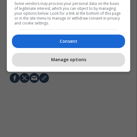
Some vendors may process your personal data on the basis
of legitimate interest, which you can object to by managing
your options below. Look for a link at the bottom of this page
or in the site menu to manage or withdraw consent in privacy
and cookie settings.
Consent
Juventus
Bayern Munich
Luciano Spalletti
Manage options
Kim Min-Jae
Transferimet
Serie A
Bundesliga