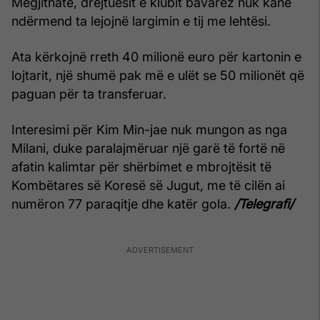
Megjithatë, drejtuesit e klubit bavarez nuk kanë
ndërmend ta lejojnë largimin e tij me lehtësi.
Ata kërkojnë rreth 40 milionë euro për kartonin e
lojtarit, një shumë pak më e ulët se 50 milionët që
paguan për ta transferuar.
Interesimi për Kim Min-jae nuk mungon as nga
Milani, duke paralajmëruar një garë të fortë në
afatin kalimtar për shërbimet e mbrojtësit të
Kombëtares së Koresë së Jugut, me të cilën ai
numëron 77 paraqitje dhe katër gola.
/Telegrafi/