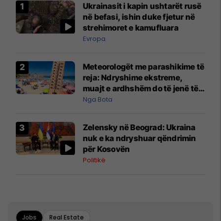
Ukrainasit i kapin ushtarët rusë
në befasi, ishin duke fjetur në
strehimoret e kamufluara
Evropa
Meteorologët me parashikime të
reja: Ndryshime ekstreme,
muajt e ardhshëm do të jenë të
pazakontë
Nga Bota
Zelensky në Beograd: Ukraina
nuk e ka ndryshuar qëndrimin
për Kosovën
Politikë
Jobs
Real Estate