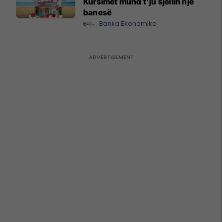
Kursimet mund t’ju sjellin një
banesë
Banka Ekonomike