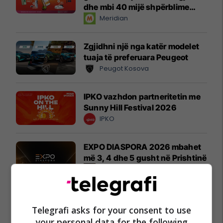
dhe mbi 40 mijë shpërblime
instant!
Meridian
Zgjidhni një nga katër modelet
tuaja të preferuara Peugeot
Peugot Kosova
IPKO vazhdon partneritetin me
Sunny Hill Festival 2026
IPKO
EXPO DIASPORA 2026 mbahet
më 3, 4 dhe 5 gusht në Prishtinë
Expo Prishtina
Telegrafi asks for your consent to use
your personal data for the following