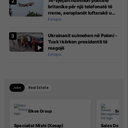
14-vjeçari ndihmon policinë
britanike për një telefonatë të
rreme, aeroplanët luftarakë u
ngritën në ajër për të
Evropa
interceptuar fluturaken e Qatar
Airways që po shkonte drejt
Ukrainasit sulmohen në Poloni -
Mançesterit
Tusk i kërkon presidentit të
reagojë
Evropa
Jobs
Real Estate
Elkos Group
Solac
Specialist Mishi (Kasap)
Sales Devel