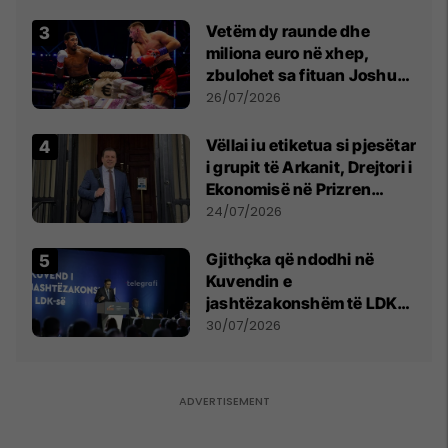
Vetëm dy raunde dhe
miliona euro në xhep,
zbulohet sa fituan Joshua
e Prenga
26/07/2026
Vëllai iu etiketua si pjesëtar
i grupit të Arkanit, Drejtori i
Ekonomisë në Prizren
mohon pretendimet
24/07/2026
Gjithçka që ndodhi në
Kuvendin e
jashtëzakonshëm të LDK-
së
30/07/2026