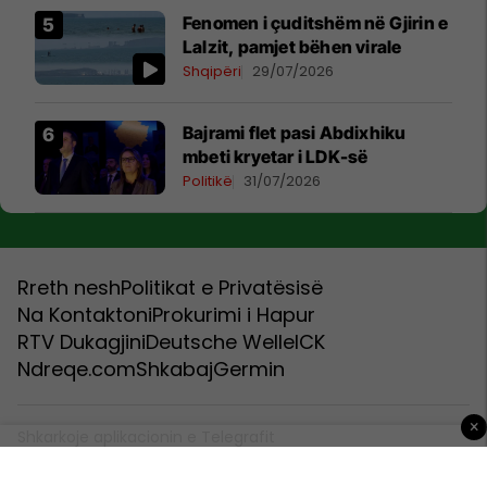
Fenomen i çuditshëm në Gjirin e
Lalzit, pamjet bëhen virale
Shqipëri
29/07/2026
Bajrami flet pasi Abdixhiku
mbeti kryetar i LDK-së
Politikë
31/07/2026
Rreth nesh
Politikat e Privatësisë
Na Kontaktoni
Prokurimi i Hapur
RTV Dukagjini
Deutsche Welle
ICK
Ndreqe.com
Shkabaj
Germin
×
Shkarkoje aplikacionin e Telegrafit