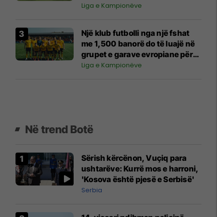
Liga e Kampionëve
Një klub futbolli nga një fshat
me 1,500 banorë do të luajë në
grupet e garave evropiane për
herë të parë në histori
Liga e Kampionëve
Në trend Botë
Sërish kërcënon, Vuçiq para
ushtarëve: Kurrë mos e harroni,
'Kosova është pjesë e Serbisë'
Serbia