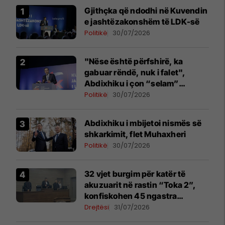
Gjithçka që ndodhi në Kuvendin
e jashtëzakonshëm të LDK-së
Politikë
30/07/2026
"Nëse është përfshirë, ka
gabuar rëndë, nuk i falet",
Abdixhiku i çon “selam”
Përparim Ramës
Politikë
30/07/2026
Abdixhiku i mbijetoi nismës së
shkarkimit, flet Muhaxheri
Politikë
30/07/2026
32 vjet burgim për katër të
akuzuarit në rastin “Toka 2”,
konfiskohen 45 ngastra
kadastrale
Drejtësi
31/07/2026