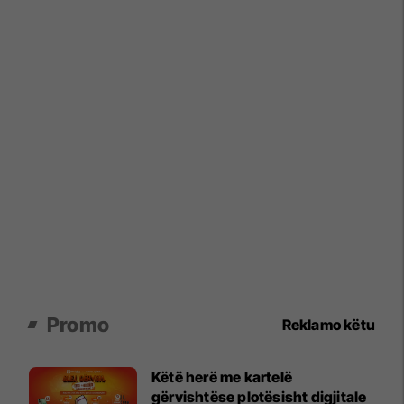
Promo
Reklamo këtu
Këtë herë me kartelë
gërvishtëse plotësisht digjitale