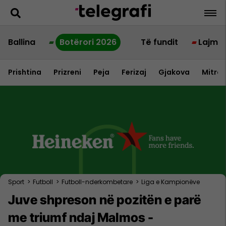
Ballina
Botërori 2026
Të fundit
Lajme
Prishtina
Prizreni
Peja
Ferizaj
Gjakova
Mitrov
Sport
>
Futboll
>
Futboll-nderkombetare
>
Liga e Kampionëve
Juve shpreson në pozitën e parë
me triumf ndaj Malmos -