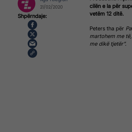
cilën e la për su
21/02/2020
vetëm 12 ditë.
Peters tha për
Pa
martohem me të, i
me dikë tjetër”.