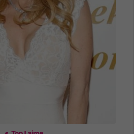
Top Lajme