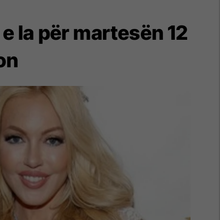
 e la për martesën 12
on