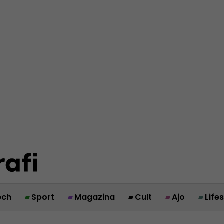
ech
Sport
Magazina
Cult
Ajo
Life