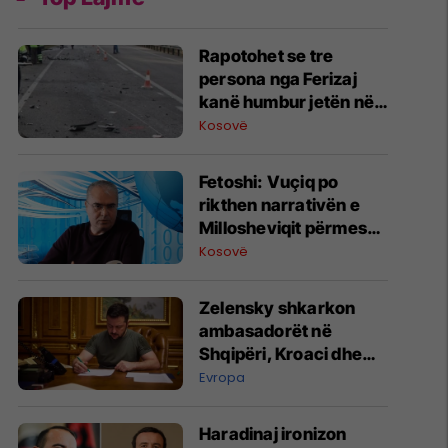
Rapotohet se tre
persona nga Ferizaj
kanë humbur jetën në
një aksident duke u
Kosovë
kthyer në Gjermani
Fetoshi: Vuçiq po
rikthen narrativën e
Millosheviqit përmes
projektit “Bota Serbe”
Kosovë
Zelensky shkarkon
ambasadorët në
Shqipëri, Kroaci dhe
Mal të Zi
Evropa
Haradinaj ironizon