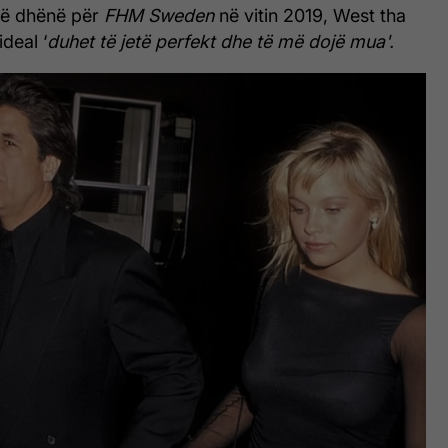
 të dhënë për
FHM Sweden
në vitin 2019, West tha
ideal ‘
duhet të jetë perfekt dhe të më dojë mua'.