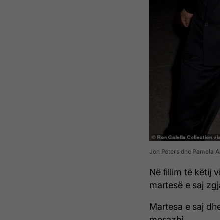
Jon Peters dhe Pamela An
Në fillim të këtij
martesë e saj zgj
Martesa e saj dh
mesazhi.