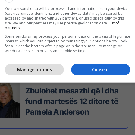
Your personal data will be processed and information from your device
(cookies, unique identifiers, and other device data) may be stored by,
accessed by and shared with 369 partners, or used specifically by this
site. We and our partners may use precise geolocation data.
List of
partners.
Some vendors may process your personal data on the basis of legitimate
 West (Foto: Getty Images/Guliver)
interest, which you can object to by managing your options below. Look
for a link at the bottom of this page or in the site menu to manage or
withdraw consent in privacy and cookie settings.
en se megjithë martesën dhe ndarjen e tij të shpejtë,
lidhje të mirë'.
Manage options
Consent
Zbulohet mesazhi që i dha
fund martesës 12 ditore të
Pamela Anderson