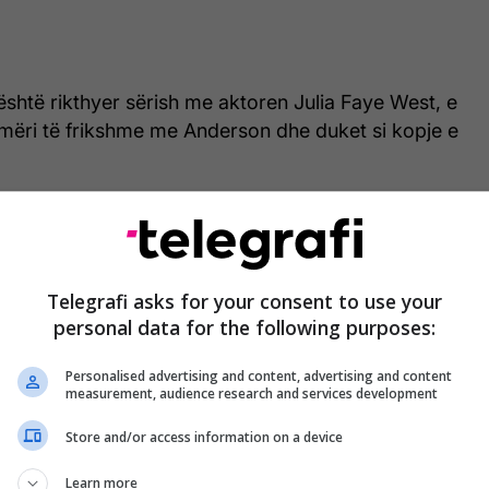
 është rikthyer sërish me aktoren Julia Faye West, e
hmëri të frikshme me Anderson dhe duket si kopje e
Telegrafi asks for your consent to use your
personal data for the following purposes:
Personalised advertising and content, advertising and content
measurement, audience research and services development
Store and/or access information on a device
Learn more