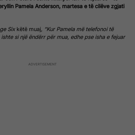
peryllin Pamela Anderson, martesa e të cilëve zgjati
ge Six
këtë muaj,
“Kur Pamela më telefonoi të
shte si një ëndërr për mua, edhe pse isha e fejuar