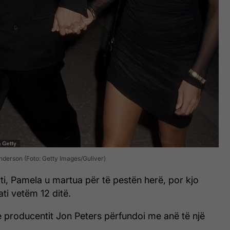
derson (Foto: Getty Images/Guliver)
 viti, Pamela u martua për të pestën herë, por kjo
ati vetëm 12 ditë.
e producentit Jon Peters përfundoi me anë të një