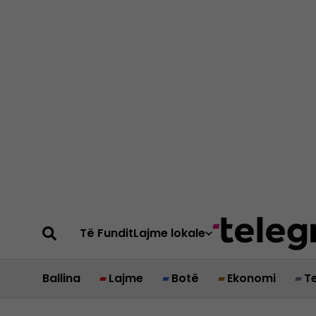
Të Fundit
Lajme lokale
Ballina
Lajme
Botë
Ekonomi
T