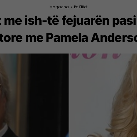
Magazina
>
Po Flitet
 me ish-të fejuarën pasi
itore me Pamela Anders