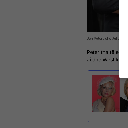
Jon Peters dhe Julia Faye
Peter tha të enjt
ai dhe West kanë '