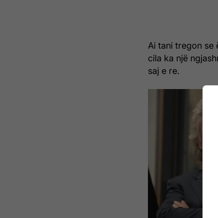
Ai tani tregon se
cila ka një ngjas
saj e re.