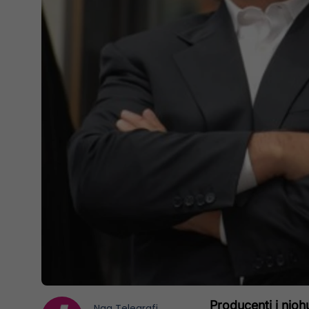
Producenti i njohu
Nga
Telegrafi