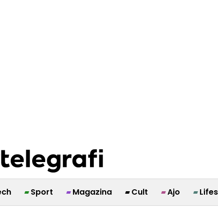
ech
Sport
Magazina
Cult
Ajo
Life