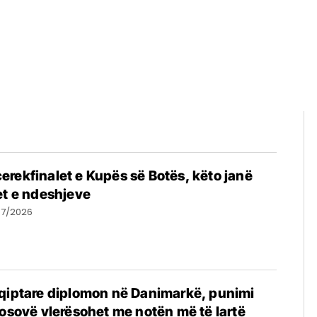
rekfinalet e Kupës së Botës, këto janë
et e ndeshjeve
07/2026
hqiptare diplomon në Danimarkë, punimi
Kosovë vlerësohet me notën më të lartë