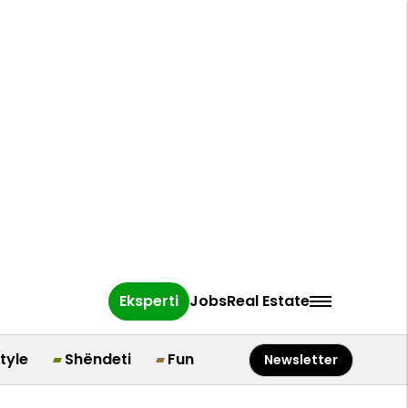
Eksperti
Jobs
Real Estate
style
Shëndeti
Fun
Newsletter