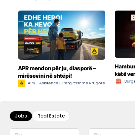
Hamburg
APR mendon për ju, diasporë –
këtë ve
mirësevini në shtëpi!
Burge
APR - Asistencë E Përgjithshme Rrugore
Jobs
Real Estate