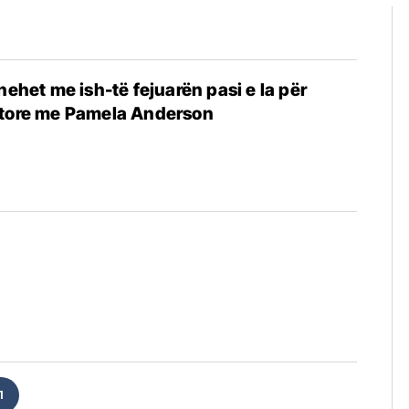
hehet me ish-të fejuarën pasi e la për
itore me Pamela Anderson
1