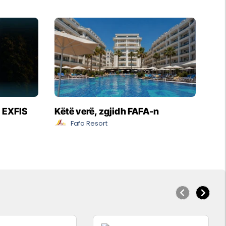
- EXFIS
Këtë verë, zgjidh FAFA-n
Fafa Resort