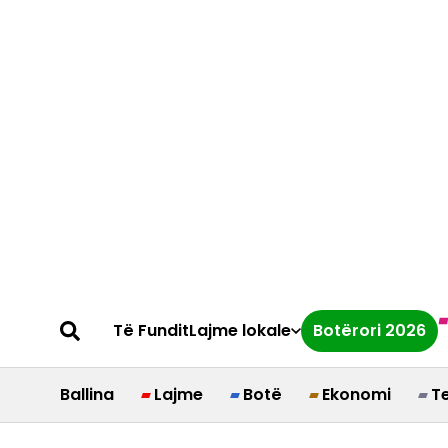
Të Fundit
Lajme lokale
Botërori 2026
Ballina
Lajme
Botë
Ekonomi
T