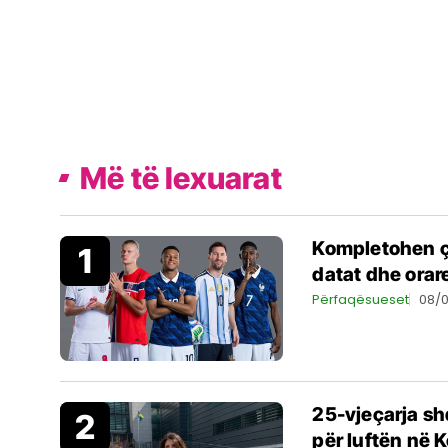
Më të lexuarat
Kompletohen çe
datat dhe orar
Përfaqësueset
08/
25-vjeçarja s
për luftën në 