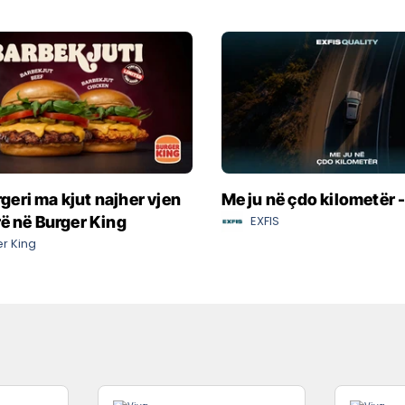
eri ma kjut najher vjen
Me ju në çdo kilometër 
rë në Burger King
EXFIS
r King