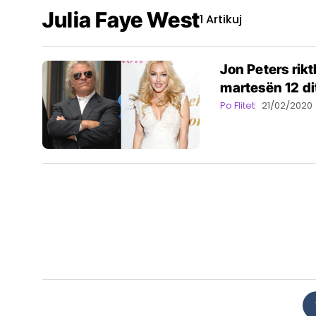
Julia Faye West
1 Artikuj
Jon Peters rikt
martesën 12 d
Po Flitet
21/02/2020