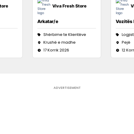
tore
Viva Fresh Store
V
Arkatar/e
Vozitës
Shërbime te Klientëve
Logjis
Krushë e madhe
Pejë
17 Korrik 2026
12 Kor