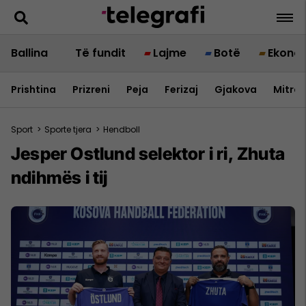
Ballina
Të fundit
Lajme
Botë
Ekono
Prishtina
Prizreni
Peja
Ferizaj
Gjakova
Mitrov
Sport
>
Sporte tjera
>
Hendboll
Jesper Ostlund selektor i ri, Zhuta
ndihmës i tij