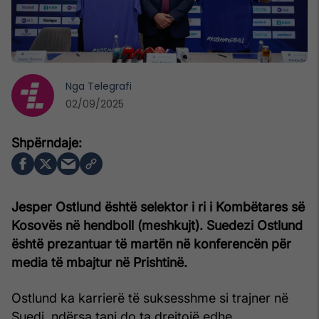
Nga
Telegrafi
02/09/2025
Jesper Ostlund është selektor i ri i Kombëtares së
Kosovës në hendboll (meshkujt). Suedezi Ostlund
është prezantuar të martën në konferencën për
media të mbajtur në Prishtinë.
Ostlund ka karrierë të suksesshme si trajner në
Suedi, ndërsa tani do ta drejtojë edhe