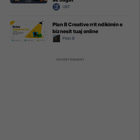
UBT
Plan B Creative rrit ndikimin e
biznesit tuaj online
Plan B