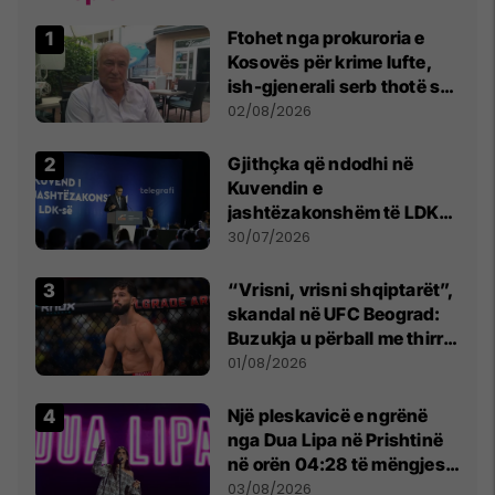
Ftohet nga prokuroria e
Kosovës për krime lufte,
ish-gjenerali serb thotë se
dikush e tradhtoi në
02/08/2026
Beograd
Gjithçka që ndodhi në
Kuvendin e
jashtëzakonshëm të LDK-
së
30/07/2026
“Vrisni, vrisni shqiptarët”,
skandal në UFC Beograd:
Buzukja u përball me thirrje
anti-shqiptare nga
01/08/2026
tribunat
Një pleskavicë e ngrënë
nga Dua Lipa në Prishtinë
në orën 04:28 të mëngjesit
- dhe bota digjitale serbe
03/08/2026