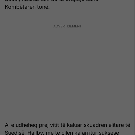
Kombëtaren tonë.
Ai e udhëheq prej vitit të kaluar skuadrën elitare të
Suedisë, Hallby, me të cilën ka arritur suksese