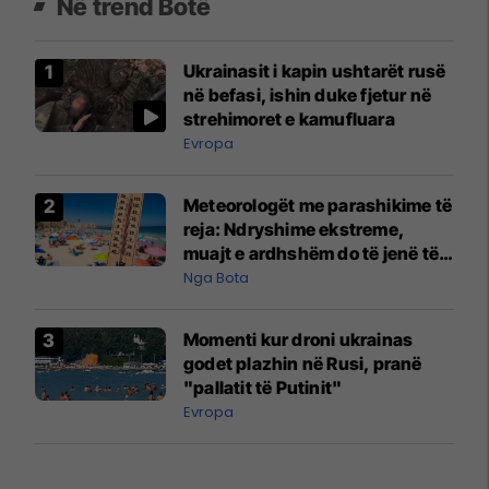
Në trend Botë
Ukrainasit i kapin ushtarët rusë
në befasi, ishin duke fjetur në
strehimoret e kamufluara
Evropa
Meteorologët me parashikime të
reja: Ndryshime ekstreme,
muajt e ardhshëm do të jenë të
pazakontë
Nga Bota
Momenti kur droni ukrainas
godet plazhin në Rusi, pranë
"pallatit të Putinit"
Evropa