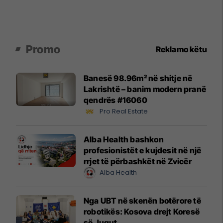
Promo
Reklamo këtu
Banesë 98.96m² në shitje në
Lakrishtë – banim modern pranë
qendrës #16060
Pro Real Estate
Alba Health bashkon
profesionistët e kujdesit në një
rrjet të përbashkët në Zvicër
Alba Health
Nga UBT në skenën botërore të
robotikës: Kosova drejt Koresë
së Jugut