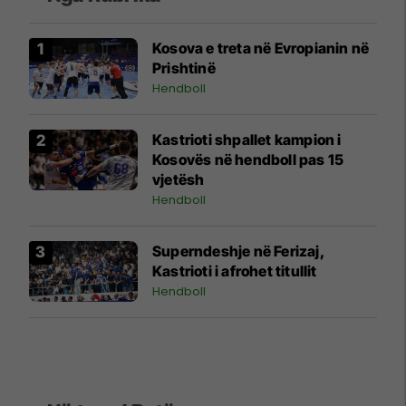
Kosova e treta në Evropianin në
Prishtinë
Hendboll
Kastrioti shpallet kampion i
Kosovës në hendboll pas 15
vjetësh
Hendboll
Superndeshje në Ferizaj,
Kastrioti i afrohet titullit
Hendboll