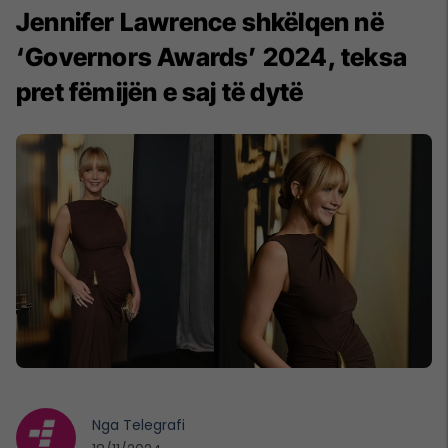
Jennifer Lawrence shkëlqen në
‘Governors Awards’ 2024, teksa
pret fëmijën e saj të dytë
Nga
Telegrafi