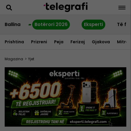
Ballina
Botërori 2026
Eksperti
Të fu
Prishtina
Prizreni
Peja
Ferizaj
Gjakova
Mitrov
Magazina
>
Yjet