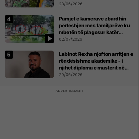
mbijetesë
28/06/2026
Pamjet e kamerave zbardhin
përleshjen mes familjarëve ku
mbetën të plagosur katër
persona
02/07/2026
Labinot Rexha njofton arritjen e
rëndësishme akademike - i
njihet diploma e masterit në
Psikologji në Zvicër
29/06/2026