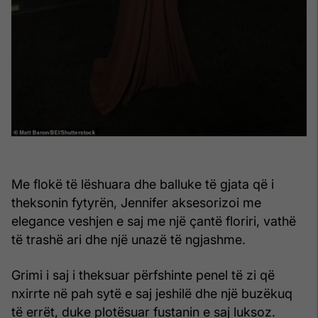
Me flokë të lëshuara dhe balluke të gjata që i
theksonin fytyrën, Jennifer aksesorizoi me
elegance veshjen e saj me një çantë floriri, vathë
të trashë ari dhe një unazë të ngjashme.
Grimi i saj i theksuar përfshinte penel të zi që
nxirrte në pah sytë e saj jeshilë dhe një buzëkuq
të errët, duke plotësuar fustanin e saj luksoz.