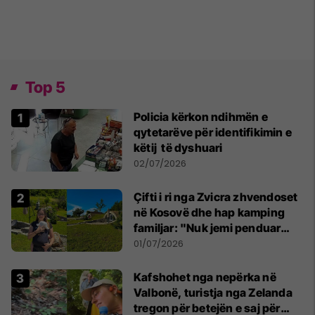
Top 5
Policia kërkon ndihmën e
qytetarëve për identifikimin e
këtij të dyshuari
02/07/2026
Çifti i ri nga Zvicra zhvendoset
në Kosovë dhe hap kamping
familjar: "Nuk jemi penduar
asnjë ditë"
01/07/2026
Kafshohet nga nepërka në
Valbonë, turistja nga Zelanda
tregon për betejën e saj për