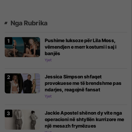
Nga Rubrika
Pushime luksoze për Lila Moss,
vëmendjen e merr kostumi i saj i
banjës
Yjet
Jessica Simpson shfaqet
provokuese me të brendshme pas
ndarjes, reagojnë fansat
Yjet
Jackie Apostel shënon dy vite nga
operacioni në shtyllën kurrizore me
një mesazh frymëzues