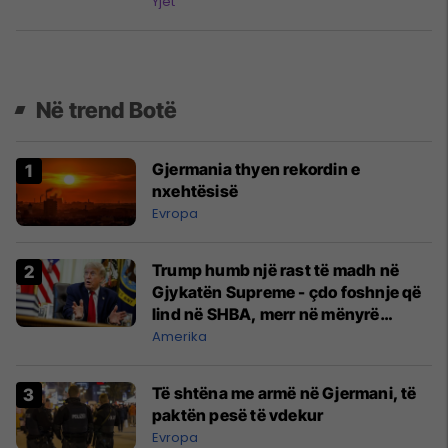
Yjet
Në trend Botë
Gjermania thyen rekordin e
nxehtësisë
Evropa
Trump humb një rast të madh në
Gjykatën Supreme - çdo foshnje që
lind në SHBA, merr në mënyrë
automatike shtetësinë amerikane
Amerika
Të shtëna me armë në Gjermani, të
paktën pesë të vdekur
Evropa