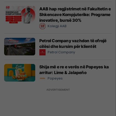
AAB hap regjistrimet në Fakultetin e
Shkencave Kompjuterike: Programe
inovative, bursë 30%
Kolegji AAB
Petrol Company vazhdon të ofrojë
cilësi dhe kursim për klientët
Petrol Company
Shija më e re e verës në Popeyes ka
arritur: Lime & Jalapeño
Popeyes