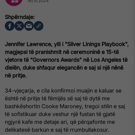
18/11/2024
Jennifer Lawrence, ylli i "Silver Linings Playbook",
magjepsi të pranishmit në ceremoninë e 15-të
vjetore të “Governors Awards” në Los Angeles të
dielën, duke shfaqur elegancën e saj si një nënë
në pritje.
34-vjeçarja, e cila konfirmoi muajin e kaluar se
është në pritje të fëmijës së saj të dytë me
bashkëshortin Cooke Maroney, tregoi stilin e saj
të sofistikuar duke veshur një fustan të gjatë
ngjyrë kafe me detaje ari, që përqafonte me
delikatesë barkun e saj të rrumbullakosur.