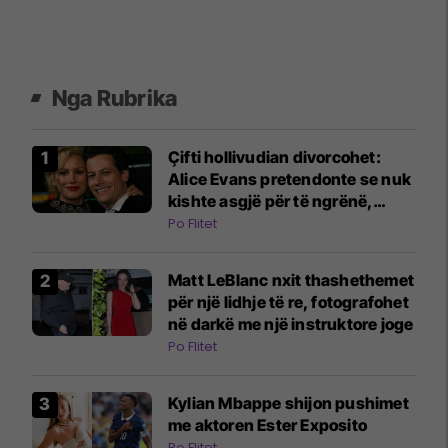
Nga Rubrika
Çifti hollivudian divorcohet:
Alice Evans pretendonte se nuk
kishte asgjë për të ngrënë,
ndërsa burri i saj bleu orë Rolex
Po Flitet
Matt LeBlanc nxit thashethemet
për një lidhje të re, fotografohet
në darkë me një instruktore joge
Po Flitet
Kylian Mbappe shijon pushimet
me aktoren Ester Exposito
Po Flitet