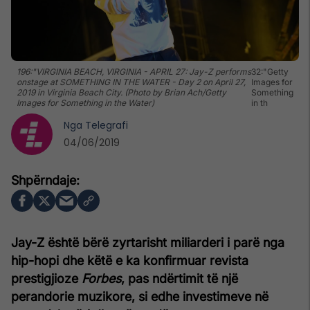
196:"VIRGINIA BEACH, VIRGINIA - APRIL 27: Jay-Z performs
32:"Getty
onstage at SOMETHING IN THE WATER - Day 2 on April 27,
Images for
2019 in Virginia Beach City. (Photo by Brian Ach/Getty
Something
Images for Something in the Water)
in th
Nga
Telegrafi
04/06/2019
Jay-Z është bërë zyrtarisht miliarderi i parë nga
hip-hopi dhe këtë e ka konfirmuar revista
prestigjioze
Forbes
, pas ndërtimit të një
perandorie muzikore, si edhe investimeve në