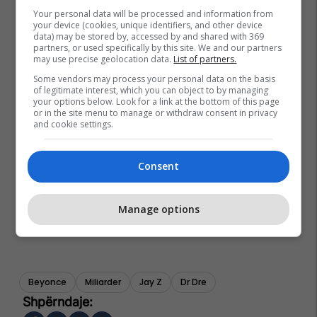
Your personal data will be processed and information from
your device (cookies, unique identifiers, and other device
data) may be stored by, accessed by and shared with 369
partners, or used specifically by this site. We and our partners
may use precise geolocation data.
List of partners.
Some vendors may process your personal data on the basis
of legitimate interest, which you can object to by managing
your options below. Look for a link at the bottom of this page
or in the site menu to manage or withdraw consent in privacy
and cookie settings.
Consent
Manage options
Beyonce
Miliarder
Jay Z
Dr Dre