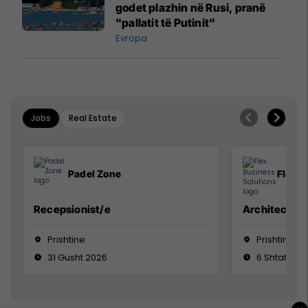
godet plazhin në Rusi, pranë
"pallatit të Putinit"
Evropa
Jobs
Real Estate
Padel Zone
Flex B
Recepsionist/e
Architect
Prishtine
Prishtinë
31 Gusht 2026
6 Shtator 2