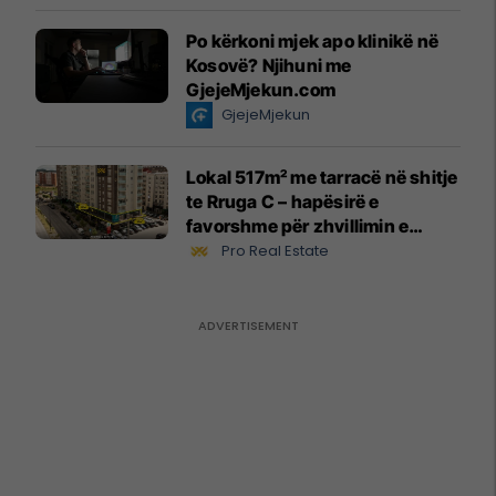
Po kërkoni mjek apo klinikë në
Kosovë? Njihuni me
GjejeMjekun.com
GjejeMjekun
Lokal 517m² me tarracë në shitje
te Rruga C – hapësirë e
favorshme për zhvillimin e
biznesit #15796
Pro Real Estate