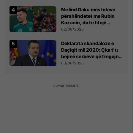
shpall gjendjen e luftës
Mirlind Daku mes lotëve
përshëndetet me Rubin
Kazanin, do të fitojë
miliona te Spartak Moska
02/08/2026
​Deklarata skandaloze e
Daçiqit më 2020: Çka t'u
bëjmë serbëve që tregojnë
ku janë varrosur shqiptarët
03/08/2026
në Serbi