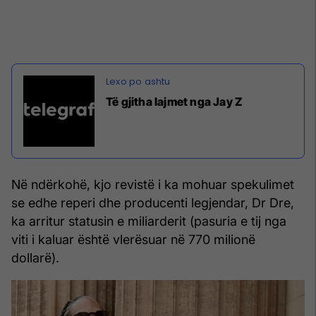
Të gjitha lajmet nga Jay Z
Në ndërkohë, kjo revistë i ka mohuar spekulimet
se edhe reperi dhe producenti legjendar, Dr Dre,
ka arritur statusin e miliarderit (pasuria e tij nga
viti i kaluar është vlerësuar në 770 milionë
dollarë).