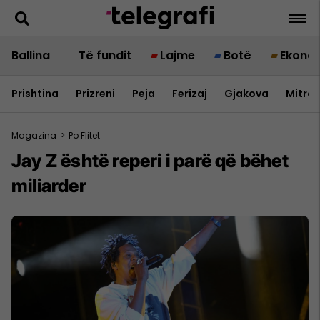
Ballina
Të fundit
Lajme
Botë
Ekono
Prishtina
Prizreni
Peja
Ferizaj
Gjakova
Mitrov
Magazina
>
Po Flitet
Jay Z është reperi i parë që bëhet
miliarder