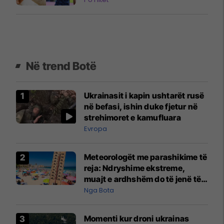
Në trend Botë
Ukrainasit i kapin ushtarët rusë
në befasi, ishin duke fjetur në
strehimoret e kamufluara
Evropa
Meteorologët me parashikime të
reja: Ndryshime ekstreme,
muajt e ardhshëm do të jenë të
pazakontë
Nga Bota
Momenti kur droni ukrainas