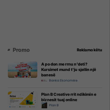
Promo
Reklamo këtu
A po don me rrnu n’deti?
Kursimet mund t’ju sjellin një
banesë
Banka Ekonomike
Plan B Creative rrit ndikimin e
biznesit tuaj online
Plan B