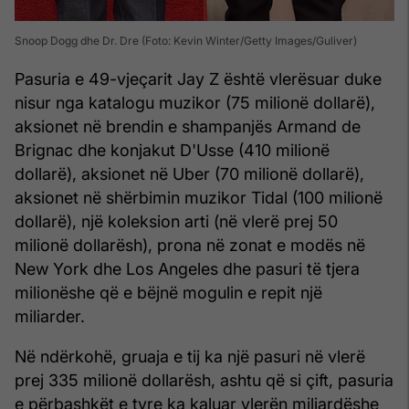
Snoop Dogg dhe Dr. Dre (Foto: Kevin Winter/Getty Images/Guliver)
Pasuria e 49-vjeçarit Jay Z është vlerësuar duke
nisur nga katalogu muzikor (75 milionë dollarë),
aksionet në brendin e shampanjës Armand de
Brignac dhe konjakut D'Usse (410 milionë
dollarë), aksionet në Uber (70 milionë dollarë),
aksionet në shërbimin muzikor Tidal (100 milionë
dollarë), një koleksion arti (në vlerë prej 50
milionë dollarësh), prona në zonat e modës në
New York dhe Los Angeles dhe pasuri të tjera
milionëshe që e bëjnë mogulin e repit një
miliarder.
Në ndërkohë, gruaja e tij ka një pasuri në vlerë
prej 335 milionë dollarësh, ashtu që si çift, pasuria
e përbashkët e tyre ka kaluar vlerën miliardëshe