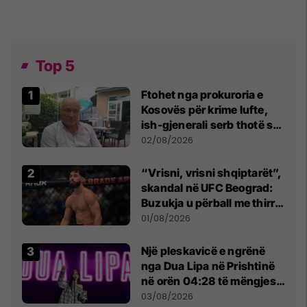
Top 5
Ftohet nga prokuroria e
Kosovës për krime lufte,
ish-gjenerali serb thotë se
dikush e tradhtoi në
02/08/2026
Beograd
“Vrisni, vrisni shqiptarët”,
skandal në UFC Beograd:
Buzukja u përball me thirrje
anti-shqiptare nga
01/08/2026
tribunat
Një pleskavicë e ngrënë
nga Dua Lipa në Prishtinë
në orën 04:28 të mëngjesit
- dhe bota digjitale serbe
03/08/2026