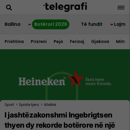
Ballina
Botërori 2026
Të fundit
Lajme
Prishtina
Prizreni
Peja
Ferizaj
Gjakova
Mitrov
Sport
>
Sporte tjera
>
Atletikë
I jashtëzakonshmi Ingebrigtsen
thyen dy rekorde botërore në një