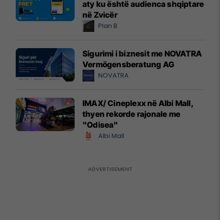
aty ku është audienca shqiptare
në Zvicër
Plan B
Sigurimi i biznesit me NOVATRA
Vermögensberatung AG
NOVATRA
IMAX/ Cineplexx në Albi Mall,
thyen rekorde rajonale me
"Odisea"
Albi Mall