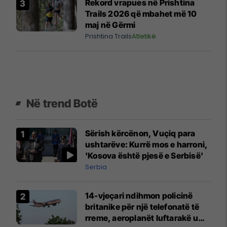
Rekord vrapues në Prishtina
Trails 2026 që mbahet më 10
maj në Gërmi
Prishtina Trails
Atletikë
Në trend Botë
Sërish kërcënon, Vuçiq para
ushtarëve: Kurrë mos e harroni,
'Kosova është pjesë e Serbisë'
Serbia
14-vjeçari ndihmon policinë
britanike për një telefonatë të
rreme, aeroplanët luftarakë u