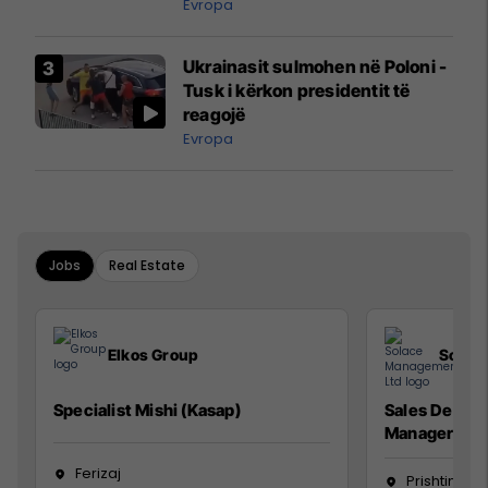
ngritën në ajër për të
Evropa
interceptuar fluturaken e Qatar
Airways që po shkonte drejt
Ukrainasit sulmohen në Poloni -
Mançesterit
Tusk i kërkon presidentit të
reagojë
Evropa
Jobs
Real Estate
Elkos Group
Solac
Specialist Mishi (Kasap)
Sales Devel
Manager
Ferizaj
Prishtinë