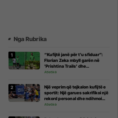
Nga Rubrika
“Kufijtë janë për t’u sfiduar”:
Florian Zeka mbyll garën në
'Prishtina Trails' dhe
përmirëson renditjen me 35
Atletikë
vende
Një veprim që tejkalon kufijtë e
sportit: Një garues sakrifikoi një
rekord personal dhe ndihmoi
kundërshtarin që u rrëzua
Atletikë