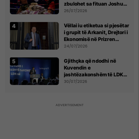
zbulohet sa fituan Joshua
e Prenga
26/07/2026
Vëllai iu etiketua si pjesëtar
i grupit të Arkanit, Drejtori i
Ekonomisë në Prizren
mohon pretendimet
24/07/2026
Gjithçka që ndodhi në
Kuvendin e
jashtëzakonshëm të LDK-
së
30/07/2026