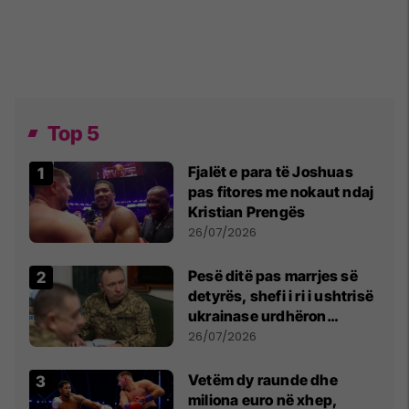
Top 5
Fjalët e para të Joshuas
pas fitores me nokaut ndaj
Kristian Prengës
26/07/2026
Pesë ditë pas marrjes së
detyrës, shefi i ri i ushtrisë
ukrainase urdhëron
kontroll të madh
26/07/2026
Vetëm dy raunde dhe
miliona euro në xhep,