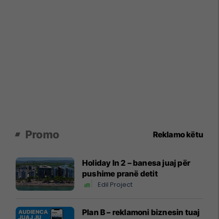
Promo
Reklamo këtu
Holiday In 2 – banesa juaj për
pushime pranë detit
Edil Project
Plan B – reklamoni biznesin tuaj