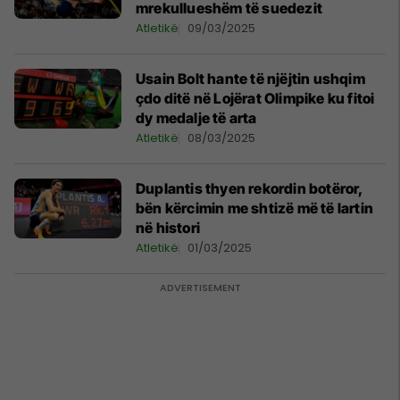
mrekullueshëm të suedezit
Atletikë
09/03/2025
Usain Bolt hante të njëjtin ushqim
çdo ditë në Lojërat Olimpike ku fitoi
dy medalje të arta
Atletikë
08/03/2025
Duplantis thyen rekordin botëror,
bën kërcimin me shtizë më të lartin
në histori
Atletikë
01/03/2025