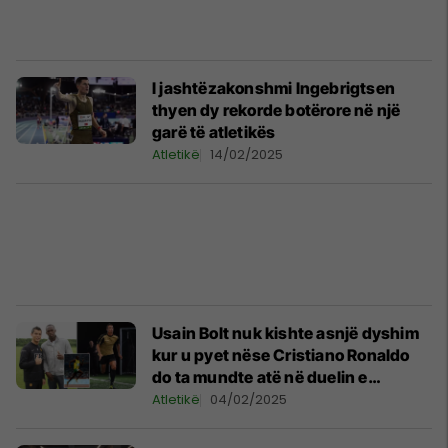
I jashtëzakonshmi Ingebrigtsen
thyen dy rekorde botërore në një
garë të atletikës
Atletikë
14/02/2025
Usain Bolt nuk kishte asnjë dyshim
kur u pyet nëse Cristiano Ronaldo
do ta mundte atë në duelin e
shpejtësisë
Atletikë
04/02/2025