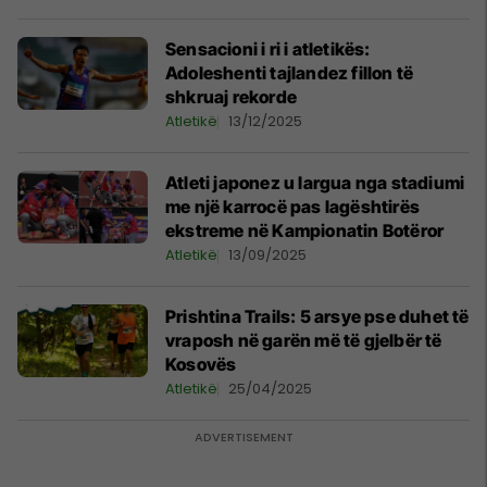
Sensacioni i ri i atletikës:
Adoleshenti tajlandez fillon të
shkruaj rekorde
Atletikë
13/12/2025
Atleti japonez u largua nga stadiumi
me një karrocë pas lagështirës
ekstreme në Kampionatin Botëror
Atletikë
13/09/2025
Prishtina Trails: 5 arsye pse duhet të
vraposh në garën më të gjelbër të
Kosovës
Atletikë
25/04/2025