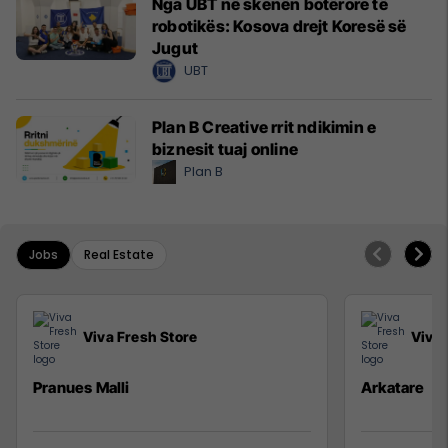
Nga UBT në skenën botërore të
robotikës: Kosova drejt Koresë së
Jugut
UBT
Plan B Creative rrit ndikimin e
biznesit tuaj online
Plan B
Jobs
Real Estate
Viva Fresh Store
Viva 
Pranues Malli
Arkatare