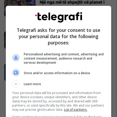
Një nga më të shpejtit në planet i
rezistoi arrestimit, policia e tronditi
me një elektroshok
Atletikë
04/01/2025
Telegrafi asks for your consent to use
Skandal në atletikë: Nënkampioni i
your personal data for the following
botës falsifikoi dokumente,
purposes:
pezullohet për katër vjet
Atletikë
20/12/2024
Personalised advertising and content, advertising and
content measurement, audience research and
services development
Sensacioni më i madhi i atletikës
është më i shpejtë se Bolt, ai i la
Store and/or access information on a device
sërish të gjithë pa fjalë
Atletikë
06/12/2024
Learn more
Your personal data will be processed and information from
your device (cookies, unique identifiers, and other device
1
data) may be stored by, accessed by and shared with 369
partners, or used specifically by this site. We and our partners
may use precise geolocation data.
List of partners.
Some vendors may process your personal data on the basis