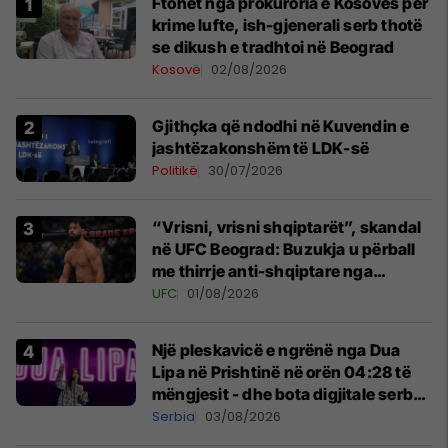
Ftohet nga prokuroria e Kosovës për
krime lufte, ish-gjenerali serb thotë
se dikush e tradhtoi në Beograd
Kosovë
02/08/2026
Gjithçka që ndodhi në Kuvendin e
jashtëzakonshëm të LDK-së
Politikë
30/07/2026
“Vrisni, vrisni shqiptarët”, skandal
në UFC Beograd: Buzukja u përball
me thirrje anti-shqiptare nga
tribunat
UFC
01/08/2026
Një pleskavicë e ngrënë nga Dua
Lipa në Prishtinë në orën 04:28 të
mëngjesit - dhe bota digjitale serbe
shpall gjendjen e luftës
Serbia
03/08/2026