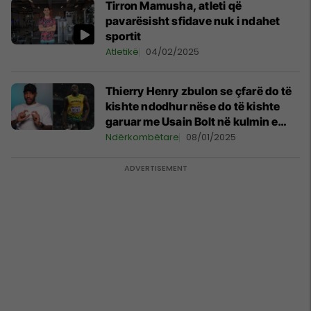
Tirron Mamusha, atleti që
pavarësisht sfidave nuk i ndahet
sportit
Atletikë
04/02/2025
Thierry Henry zbulon se çfarë do të
kishte ndodhur nëse do të kishte
garuar me Usain Bolt në kulmin e
karrierës së tij
Ndërkombëtare
08/01/2025