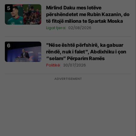
Mirlind Daku mes lotëve
përshëndetet me Rubin Kazanin, do
të fitojë miliona te Spartak Moska
Ligat tjera
02/08/2026
"Nëse është përfshirë, ka gabuar
rëndë, nuk i falet", Abdixhiku i çon
“selam” Përparim Ramës
Politikë
30/07/2026