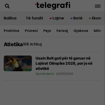
Ballina
Të fundit
Lajme
Botë
Ekono
Prishtina
Prizreni
Peja
Ferizaj
Gjakova
Mitrov
Atletika
168 Artikuj
Usain Bolt gati për të garuar në
Lojërat Olimpike 2028, por jo në
atletikë
Sporte tjera
24/01/2026