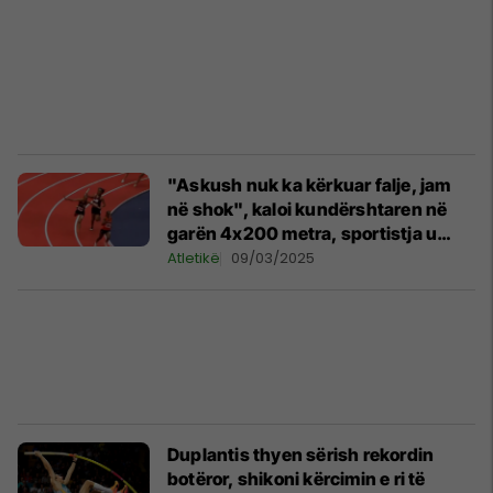
"Askush nuk ka kërkuar falje, jam
në shok", kaloi kundërshtaren në
garën 4x200 metra, sportistja u
godit me stafetë
Atletikë
09/03/2025
Duplantis thyen sërish rekordin
botëror, shikoni kërcimin e ri të