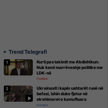
Trend Telegrafi
Kurti pas takimit me Abdixhikun:
Nuk kemi marrëveshje politike me
LDK-në
Politikë
Ukrainasit i kapin ushtarët rusë në
befasi, ishin duke fjetur në
strehimoret e kamufluara
Evropa