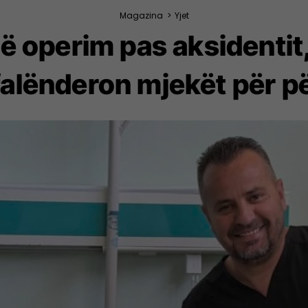
Magazina
>
Yjet
në operim pas aksidentit
 falënderon mjekët për 