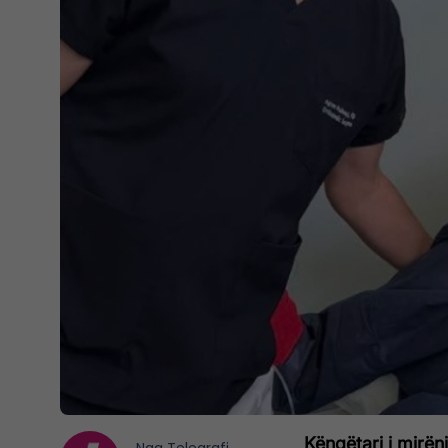
Këngëtari i mirënj