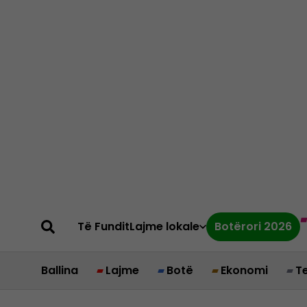
Të Fundit
Lajme lokale
Botërori 2026
Ballina
Lajme
Botë
Ekonomi
T