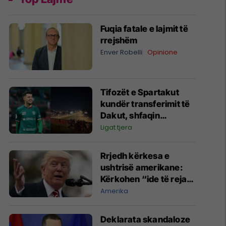
Fuqia fatale e lajmit të
rrejshëm
Enver Robelli
Opinione
Tifozët e Spartakut
kundër transferimit të
Dakut, shfaqin
pankartë fyese:
Ligat tjera
Fundërrina shqiptare
jashtë!
Rrjedh kërkesa e
ushtrisë amerikane:
Kërkohen “ide të reja
dhe jokonvencionale”
Amerika
për ta ndëshkuar Iranin
​Deklarata skandaloze