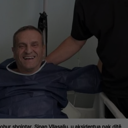
ohur shqiptar, Sinan Vllasaliu, u aksidentua pak ditë