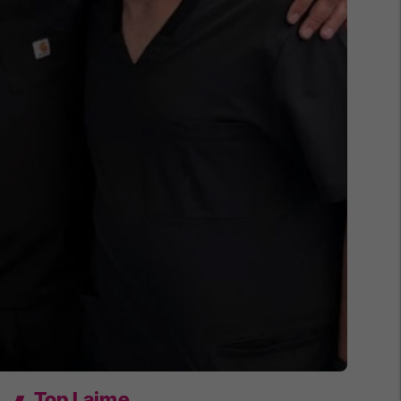
Top Lajme