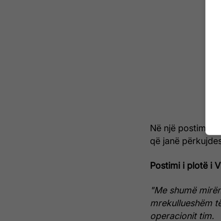
Në një postim në 
që janë përkujdes
Postimi i plotë i 
"Me shumë mirënj
mrekullueshëm të
operacionit tim.