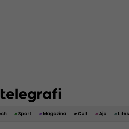
ech
Sport
Magazina
Cult
Ajo
Life