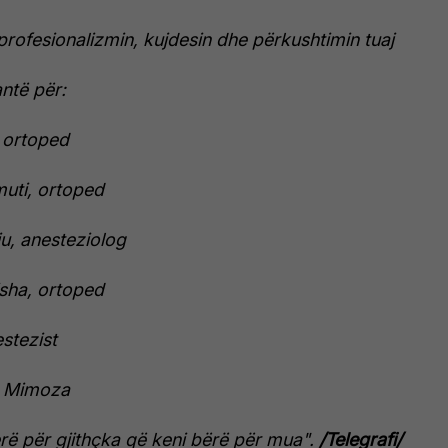
profesionalizmin, kujdesin dhe përkushtimin tuaj
ntë për:
, ortoped
uti, ortoped
u, anesteziolog
isha, ortoped
stezist
n Mimoza
rë për gjithçka që keni bërë për mua".
/Telegrafi/