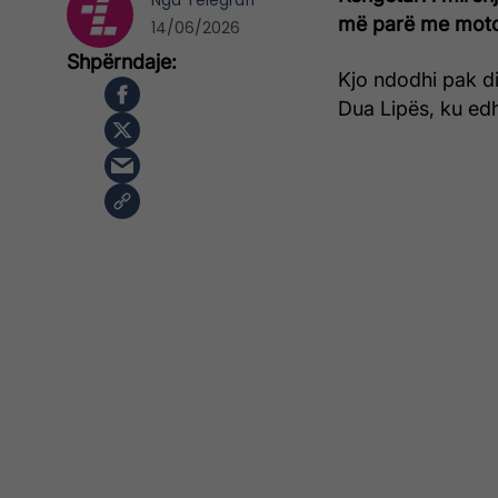
Nga
Telegrafi
më parë me moto
14/06/2026
Kjo ndodhi pak d
Dua Lipës, ku ed