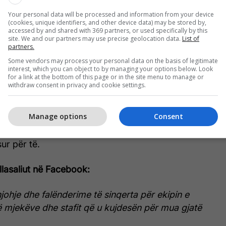
Your personal data will be processed and information from your device
(cookies, unique identifiers, and other device data) may be stored by,
accessed by and shared with 369 partners, or used specifically by this
site. We and our partners may use precise geolocation data.
List of
partners.
Some vendors may process your personal data on the basis of legitimate
interest, which you can object to by managing your options below. Look
for a link at the bottom of this page or in the site menu to manage or
withdraw consent in privacy and cookie settings.
Manage options
Consent
rrjete sociale, ai ka shprehur mirënjohje për mjekët
ur për të.
Vllasaliut në Facebook:
ohje dhe falënderime të sinqerta për ekipin e
 mjekëve dhe stafit që u kujdesën për mua gjatë