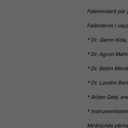
Faleminderit për 
Falënderim i veça
* Dr. Qerim Kida
* Dr. Agron Mahm
* Dr. Betim Merdi
* Dr. Lavdim Ber
* Arben Qela, ane
* Instrumentiste
Mirënjohës përhe