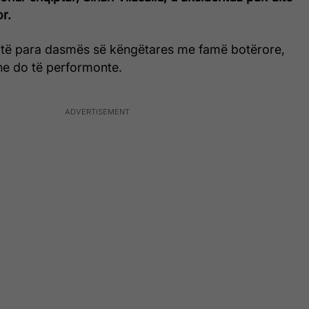
r.
itë para dasmës së këngëtares me famë botërore,
he do të performonte.