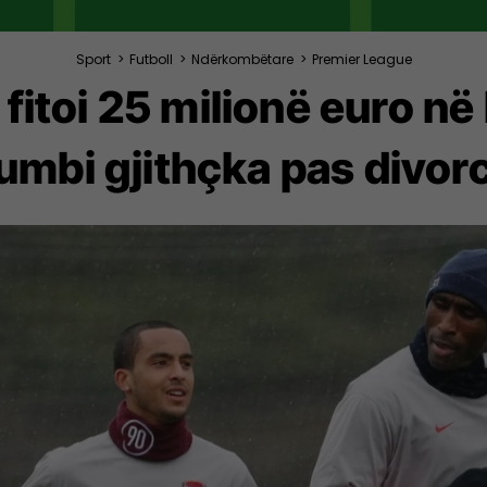
Sport
>
Futboll
>
Ndërkombëtare
>
Premier League
t fitoi 25 milionë euro në 
umbi gjithçka pas divorc