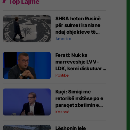
Top Lajme
SHBA heton Rusinë
për sulmet iraniane
ndaj objekteve të
CIA-s
Amerika
Ferati: Nuk ka
marrëveshje LVV-
LDK, kemi diskutuar
vetëm për parime
Politikë
Kuçi: Simiqi me
retorikë nxitëse po e
paraqet zbatimin e
ligjit në veri si
Kosovë
"spastrim etnik"
Lëshonin leje