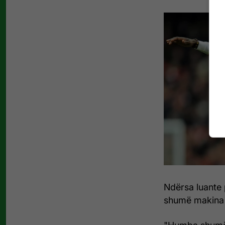
Ndërsa luante 
shumë makina t