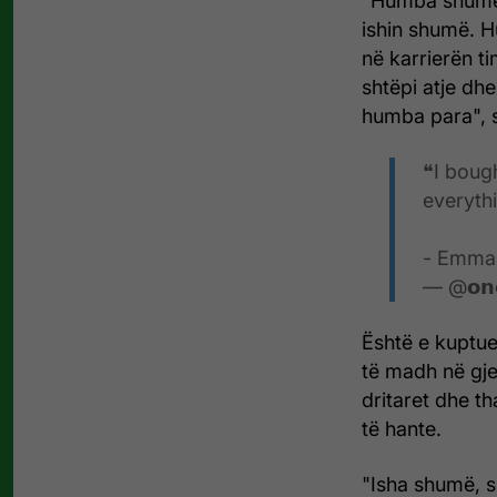
"Humba shumë.
ishin shumë. H
në karrierën ti
shtëpi atje dh
humba para", s
❝I bough
everythi
- Emma
— @𝗼𝗻
Është e kuptue
të madh në gje
dritaret dhe t
të hante.
"Isha shumë, 