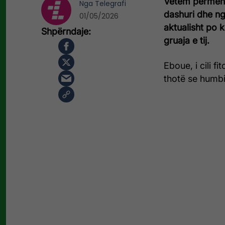
Vetëm përmend
Nga
Telegrafi
dashuri dhe ngr
01/05/2026
aktualisht po k
gruaja e tij.
Eboue, i cili fi
thotë se humbi