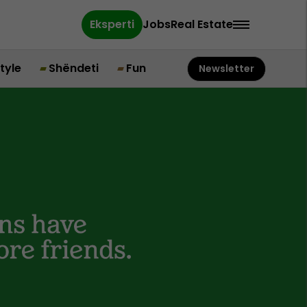
Eksperti
Jobs
Real Estate
style
Shëndeti
Fun
Newsletter