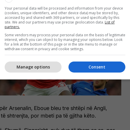
Your personal data will be processed and information from your device
(cookies, unique identifiers, and other device data) may be stored by,
accessed by and shared with 369 partners, or used specifically by this
site. We and our partners may use precise geolocation data.
List of
partners.
Some vendors may process your personal data on the basis of legitimate
interest, which you can object to by managing your options below. Look
for a link at the bottom of this page or in the site menu to manage or
withdraw consent in privacy and cookie settings.
Manage options
Consent
për Arsenalin, Eboue bleu tre shtëpi në Angli,
ë shtrenjta, por mbeti pa të gjitha këto.