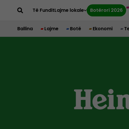
Të Fundit
Lajme lokale
Botërori 2026
Ballina
Lajme
Botë
Ekonomi
T