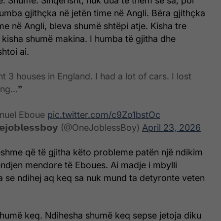
 Shumë. Sinqerisht, nuk dua të them se sa, por
umba gjithçka në jetën time në Angli. Bëra gjithçka
me në Angli, bleva shumë shtëpi atje. Kisha tre
e kisha shumë makina. I humba të gjitha dhe
htoi ai.
t 3 houses in England. I had a lot of cars. I lost
ng...❞
nuel Eboue
pic.twitter.com/c9Zo1bstOc
𝗷𝗼𝗯𝗹𝗲𝘀𝘀𝗯𝗼𝘆 (@OneJoblessBoy)
April 23, 2026
shme që të gjitha këto probleme patën një ndikim
ndjen mendore të Eboues. Ai madje i mbylli
ha se ndihej aq keq sa nuk mund ta detyronte veten
shumë keq. Ndihesha shumë keq sepse jetoja diku