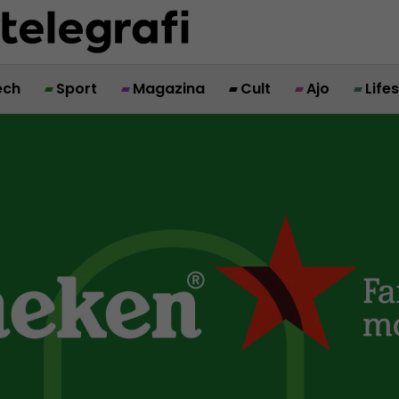
ech
Sport
Magazina
Cult
Ajo
Life