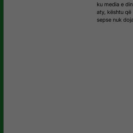
ku media e dint
aty, kështu që 
sepse nuk doja