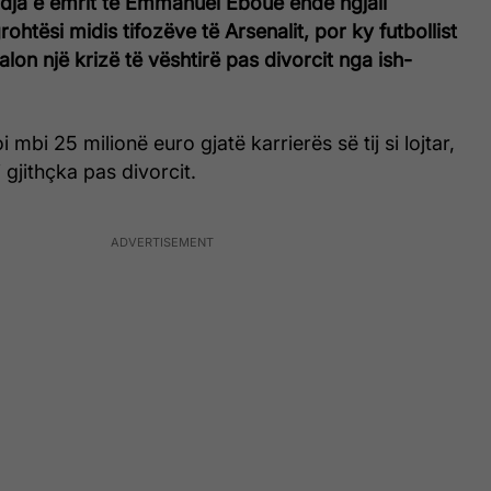
ja e emrit të Emmanuel Eboue ende ngjall
ohtësi midis tifozëve të Arsenalit, por ky futbollist
alon një krizë të vështirë pas divorcit nga ish-
toi mbi 25 milionë euro gjatë karrierës së tij si lojtar,
 gjithçka pas divorcit.