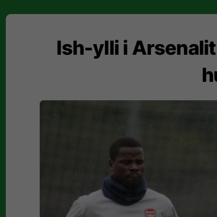
Ish-ylli i Arsenali
h