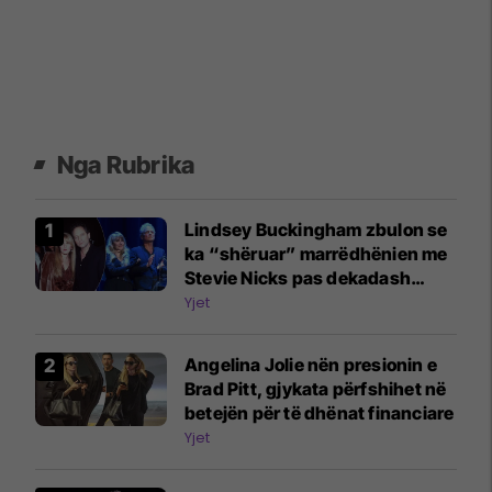
Nga Rubrika
Lindsey Buckingham zbulon se
ka “shëruar” marrëdhënien me
Stevie Nicks pas dekadash
përplasje
Yjet
Angelina Jolie nën presionin e
Brad Pitt, gjykata përfshihet në
betejën për të dhënat financiare
Yjet