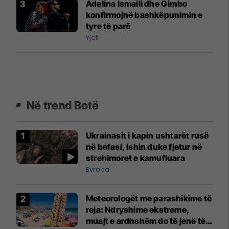
Adelina Ismaili dhe Gimbo
konfirmojnë bashkëpunimin e
tyre të parë
Yjet
Në trend Botë
Ukrainasit i kapin ushtarët rusë
në befasi, ishin duke fjetur në
strehimoret e kamufluara
Evropa
Meteorologët me parashikime të
reja: Ndryshime ekstreme,
muajt e ardhshëm do të jenë të