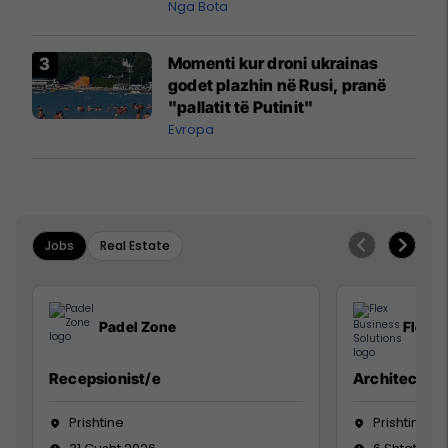
pazakontë
Nga Bota
Momenti kur droni ukrainas
godet plazhin në Rusi, pranë
"pallatit të Putinit"
Evropa
Jobs
Real Estate
Padel Zone
Flex B
Recepsionist/e
Architect
Prishtine
Prishtinë