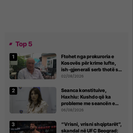
Top 5
Ftohet nga prokuroria e
Kosovës për krime lufte,
ish-gjenerali serb thotë se
dikush e tradhtoi në
02/08/2026
Beograd
Seanca konstituive,
Haxhiu: Kushdo që ka
probleme me seancën e
sotme e ftoj t’i drejtohet
06/08/2026
Kushtetueses
“Vrisni, vrisni shqiptarët”,
skandal në UFC Beograd: