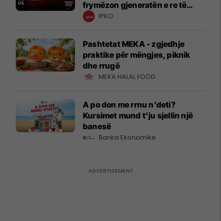
frymëzon gjeneratën e re të
krijuesve
IPKO
Pashtetat MEKA - zgjedhje
praktike për mëngjes, piknik
dhe rrugë
MEKA HALAL FOOD
A po don me rrnu n’deti?
Kursimet mund t’ju sjellin një
banesë
Banka Ekonomike