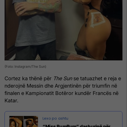
(Foto: Instagram/The Sun)
Cortez ka thënë për
The Sun
se tatuazhet e reja e
nderojnë Messin dhe Argjentinën për triumfin në
finalen e Kampionatit Botëror kundër Francës në
Katar.
“Miss BumBum” dashurinë për