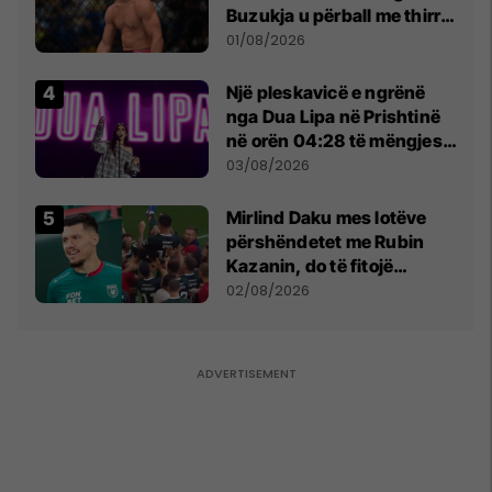
Buzukja u përball me thirrje
anti-shqiptare nga
01/08/2026
tribunat
Një pleskavicë e ngrënë
nga Dua Lipa në Prishtinë
në orën 04:28 të mëngjesit
- dhe bota digjitale serbe
03/08/2026
shpall gjendjen e luftës
Mirlind Daku mes lotëve
përshëndetet me Rubin
Kazanin, do të fitojë
miliona te Spartak Moska
02/08/2026