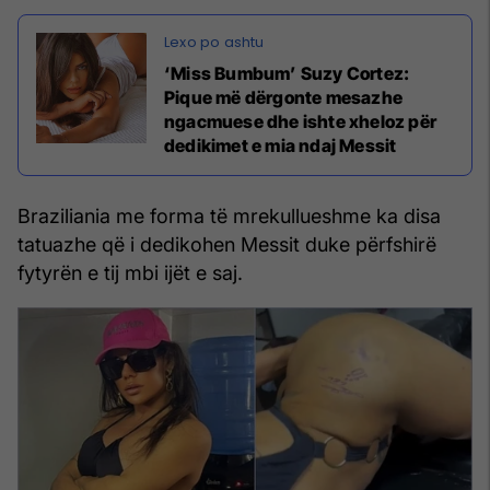
‘Miss Bumbum’ Suzy Cortez:
Pique më dërgonte mesazhe
ngacmuese dhe ishte xheloz për
dedikimet e mia ndaj Messit
Braziliania me forma të mrekullueshme ka disa
tatuazhe që i dedikohen Messit duke përfshirë
fytyrën e tij mbi ijët e saj.