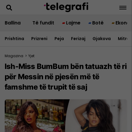
Ballina
Të fundit
Lajme
Botë
Ekono
Prishtina
Prizreni
Peja
Ferizaj
Gjakova
Mitrov
Magazina
>
Yjet
Ish-Miss BumBum bën tatuazh të ri
për Messin në pjesën më të
famshme të trupit të saj