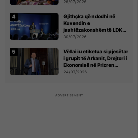
e Prenga
26/07/2026
Gjithçka që ndodhi në
Kuvendin e
jashtëzakonshëm të LDK-
së
30/07/2026
Vëllai iu etiketua si pjesëtar
i grupit të Arkanit, Drejtori i
Ekonomisë në Prizren
mohon pretendimet
24/07/2026