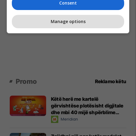
Consent
Manage options
Promo
Reklamo këtu
Këtë herë me kartelë
gërvishtëse plotësisht digjitale
dhe mbi 40 mijë shpërblime
instant!
Meridian