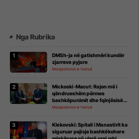
Nga Rubrika
DMSh-ja në gatishmëri kundër
zjarreve pyjore
Maqedonia e Veriut
Mickoski-Macut: Rajon më i
qëndrueshëm përmes
bashkëpunimit dhe fqinjësisë
së mirë RMV-Serbi
Maqedonia e Veriut
Klekovski: Spitali i Manastirit ka
siguruar pajisje bashkëkohore
mjekësore në vlerë prej mbi