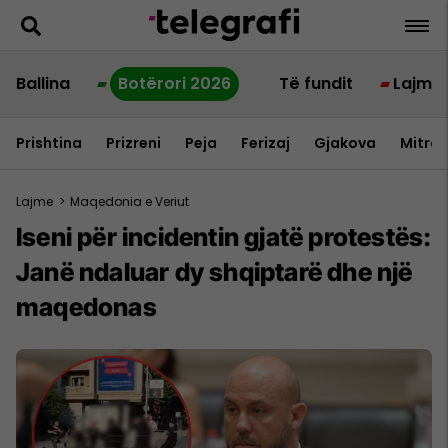
Ballina
Botërori 2026
Të fundit
Lajme
Prishtina
Prizreni
Peja
Ferizaj
Gjakova
Mitrov
Lajme
>
Maqedonia e Veriut
Iseni për incidentin gjatë protestës:
Janë ndaluar dy shqiptarë dhe një
maqedonas