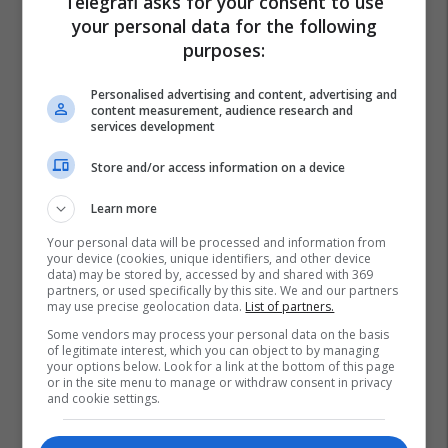
Telegrafi asks for your consent to use
your personal data for the following
Mpb Maqedoni
Studentët E Maqedonisë
Astrit Iseni
purposes:
Personalised advertising and content, advertising and
content measurement, audience research and
services development
Store and/or access information on a device
Learn more
Your personal data will be processed and information from
your device (cookies, unique identifiers, and other device
data) may be stored by, accessed by and shared with 369
partners, or used specifically by this site. We and our partners
may use precise geolocation data.
List of partners.
Some vendors may process your personal data on the basis
of legitimate interest, which you can object to by managing
your options below. Look for a link at the bottom of this page
or in the site menu to manage or withdraw consent in privacy
and cookie settings.