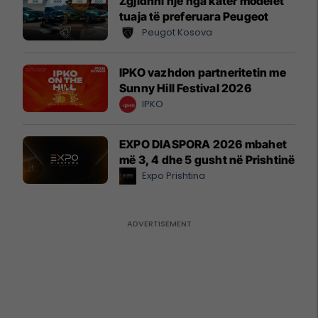
Zgjidhni një nga katër modelet
tuaja të preferuara Peugeot
Peugot Kosova
IPKO vazhdon partneritetin me
Sunny Hill Festival 2026
IPKO
EXPO DIASPORA 2026 mbahet
më 3, 4 dhe 5 gusht në Prishtinë
Expo Prishtina