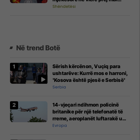
30,4 milionë denarë
Shëndetësi
Në trend Botë
Sërish kërcënon, Vuçiq para
ushtarëve: Kurrë mos e harroni,
'Kosova është pjesë e Serbisë'
Serbia
14-vjeçari ndihmon policinë
britanike për një telefonatë të
rreme, aeroplanët luftarakë u
ngritën në ajër për të
Evropa
interceptuar fluturaken e Qatar
Airways që po shkonte drejt