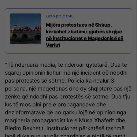
Mijëra protestues në Shkup,
kërkohet zbatimi i gjuhës shqipe
në institucionet e Maqedonisë së
Veriut
“Të nderuara media, të nderuar qytetarë. Dua të
sqaroj opinionin lidhur me një incident që ndodhi
pas protestës së sotme. Policia ka ndalur 3
persona, një maqedonas dhe dy shqiptarë pas një
zënke që ndodhi pas protestës së sotme. Dua t’ju
lus të mos bini pre e propagandave dhe
dezinformatave që po qarkullojë në opinion nga
maqineria propagandistike e Musa Xhaferit dhe
Blerim Bexhetit. Institucionet përkatësë tashmë
janë duke punuar për zbardhjen e plotë të rastit