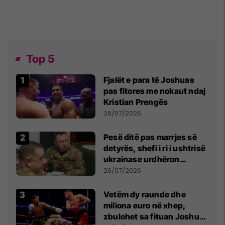
Top 5
Fjalët e para të Joshuas
pas fitores me nokaut ndaj
Kristian Prengës
26/07/2026
Pesë ditë pas marrjes së
detyrës, shefi i ri i ushtrisë
ukrainase urdhëron
kontroll të madh
26/07/2026
Vetëm dy raunde dhe
miliona euro në xhep,
zbulohet sa fituan Joshua