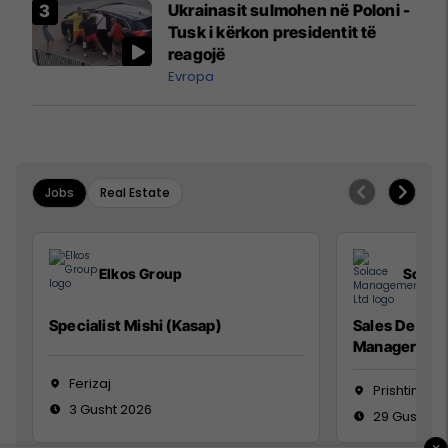
Ukrainasit sulmohen në Poloni -
Mançesterit
Tusk i kërkon presidentit të
reagojë
Evropa
Jobs
Real Estate
Elkos Group
Solac
Specialist Mishi (Kasap)
Sales Devel
Manager
Ferizaj
Prishtinë
3 Gusht 2026
29 Gusht 2