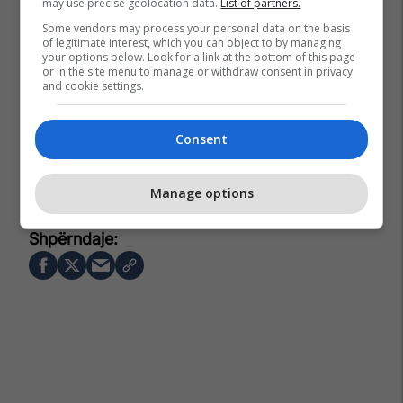
may use precise geolocation data.
List of partners.
Some vendors may process your personal data on the basis
of legitimate interest, which you can object to by managing
your options below. Look for a link at the bottom of this page
or in the site menu to manage or withdraw consent in privacy
and cookie settings.
Consent
Premier League
Zinedine Zidane
Man Utd
Manage options
Mauricio Pochettino
Ruben Amorim