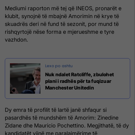
Mediumi raporton më tej që INEOS, pronarët e
klubit, synojnë të mbajnë Amorimin në krye të
skuadrës deri në fund të sezonit, por mund të
rishqyrtojë nëse forma e mjerueshme e tyre
vazhdon.
Nuk ndalet Ratcliffe, zbulohet
plani i radhës për ta fuqizuar
Manchester Unitedin
Dy emra të profilit të lartë janë shfaqur si
pasardhës të mundshëm të Amorim: Zinedine
Zidane dhe Mauricio Pochettino. Megjithatë, të dy
kandidatët vijnë me paralajmërime të