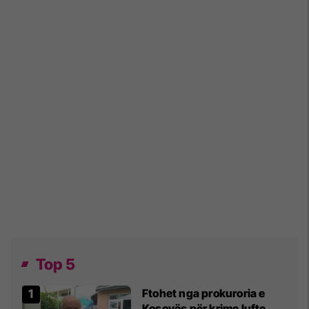
Top 5
Ftohet nga prokuroria e
Kosovës për krime lufte,