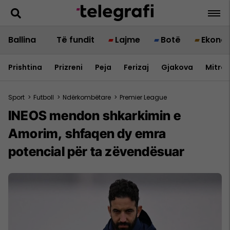
Ballina
Të fundit
Lajme
Botë
Ekono
Prishtina
Prizreni
Peja
Ferizaj
Gjakova
Mitrov
Sport
>
Futboll
>
Ndërkombëtare
>
Premier League
INEOS mendon shkarkimin e
Amorim, shfaqen dy emra
potencial për ta zëvendësuar