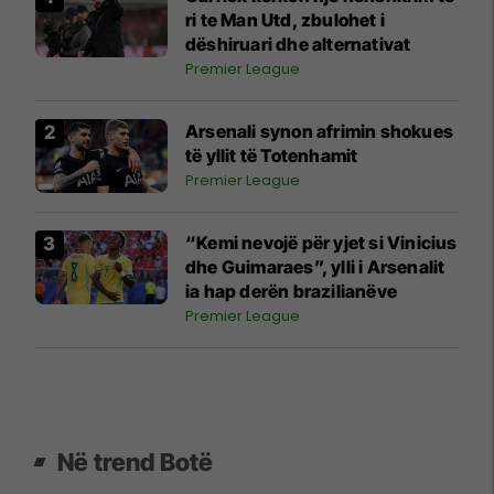
ri te Man Utd, zbulohet i
dëshiruari dhe alternativat
Premier League
Arsenali synon afrimin shokues
të yllit të Totenhamit
Premier League
“Kemi nevojë për yjet si Vinicius
dhe Guimaraes”, ylli i Arsenalit
ia hap derën brazilianëve
Premier League
Në trend Botë