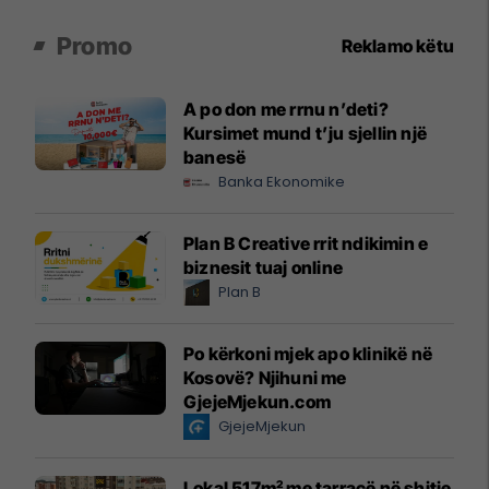
Promo
Reklamo këtu
A po don me rrnu n’deti?
Kursimet mund t’ju sjellin një
banesë
Banka Ekonomike
Plan B Creative rrit ndikimin e
biznesit tuaj online
Plan B
Po kërkoni mjek apo klinikë në
Kosovë? Njihuni me
GjejeMjekun.com
GjejeMjekun
Lokal 517m² me tarracë në shitje