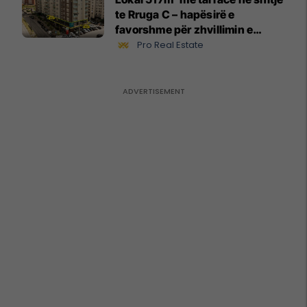
te Rruga C – hapësirë e
favorshme për zhvillimin e
biznesit #15796
Pro Real Estate