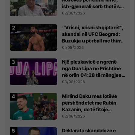
ish-gjenerali serb thotë se
dikush e tradhtoi në
02/08/2026
Beograd
“Vrisni, vrisni shqiptarët”,
skandal në UFC Beograd:
Buzukja u përball me thirrje
anti-shqiptare nga
01/08/2026
tribunat
Një pleskavicë e ngrënë
nga Dua Lipa në Prishtinë
në orën 04:28 të mëngjesit
- dhe bota digjitale serbe
03/08/2026
shpall gjendjen e luftës
Mirlind Daku mes lotëve
përshëndetet me Rubin
Kazanin, do të fitojë
miliona te Spartak Moska
02/08/2026
​Deklarata skandaloze e