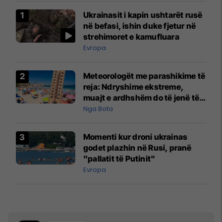
Ukrainasit i kapin ushtarët rusë
në befasi, ishin duke fjetur në
strehimoret e kamufluara
Evropa
Meteorologët me parashikime të
reja: Ndryshime ekstreme,
muajt e ardhshëm do të jenë të
pazakontë
Nga Bota
Momenti kur droni ukrainas
godet plazhin në Rusi, pranë
"pallatit të Putinit"
Evropa