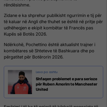
rëndësishme.
Zidane e ka shprehur publikisht ngurrimin e tij për
të kaluar në Angli dhe thuhet se është në pritje për
udhëheqjen e ekipit kombëtar të Francës pas
Kupës së Botës 2026.
Ndërkohë, Pochettino është aktualisht trajner i
kombëtares së Shteteve të Bashkuara dhe po
përgatitet për Botërorin 2026.
Shfaqen problemet e para serioze
për Ruben Amorim te Manchester
United
Emërimi i tij ka të ngjarë të kërkojë negociata të