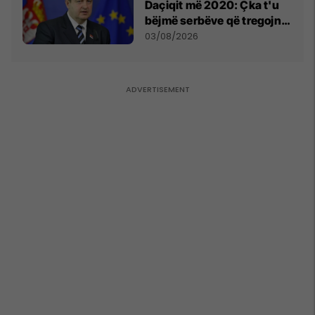
Daçiqit më 2020: Çka t'u
bëjmë serbëve që tregojnë
ku janë varrosur shqiptarët
03/08/2026
në Serbi