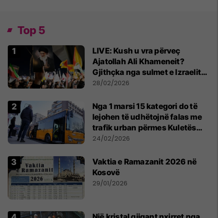
Top 5
LIVE: Kush u vra përveç
Ajatollah Ali Khameneit?
Gjithçka nga sulmet e Izraelit
dhe SHBA-së ndaj Iranit
28/02/2026
Nga 1 marsi 15 kategori do të
lejohen të udhëtojnë falas me
trafik urban përmes Kuletës
Digjitale
24/02/2026
Vaktia e Ramazanit 2026 në
Kosovë
29/01/2026
Një kristal gjigant nxirret nga