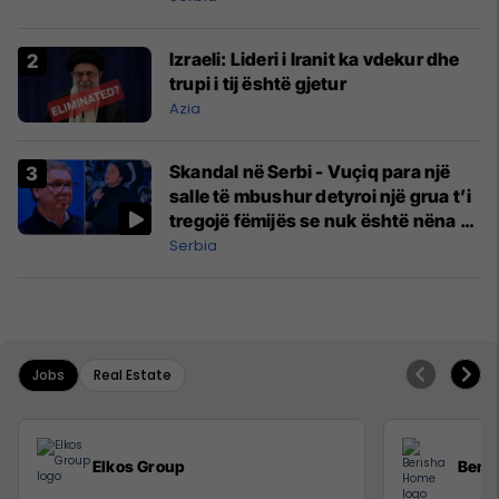
Izraeli: Lideri i Iranit ka vdekur dhe
trupi i tij është gjetur
Azia
Skandal në Serbi - Vuçiq para një
salle të mbushur detyroi një grua t’i
tregojë fëmijës se nuk është nëna e
tij
Serbia
Jobs
Real Estate
Elkos Group
Beri