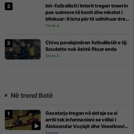
Ish-futbollisti i Interit tregon tmerrin
pas sulmeve të Iranit dhe mbetet i
bllokuar: Kisha për të udhëtuar drejt
Italisë
Serie A
Chivu paralajmëron futbollistët e tij:
Scudetto nuk është fituar ende
Serie A
Në trend Botë
Gazetarja tregon në detaje se si
arriti tek informacioni se vëllai i
Aleksandar Vuçiqit dhe Veselinoviq
u bënë miliarderë
Serbia