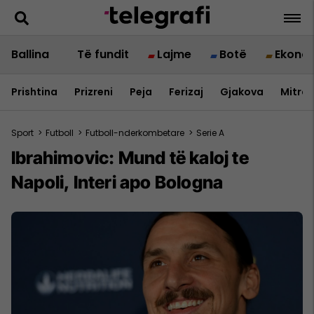
Ballina
Të fundit
Lajme
Botë
Ekono
Prishtina
Prizreni
Peja
Ferizaj
Gjakova
Mitrov
Sport
>
Futboll
>
Futboll-nderkombetare
>
Serie A
Ibrahimovic: Mund të kaloj te
Napoli, Interi apo Bologna