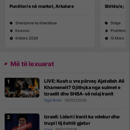
Punëtor/e në market, Arkatare
Shitës/e; Ag
Shërbime te Klientëve
Shitje
Kosovo
Prishtinë
6 Mars 2026
13 Mars 2
Më të lexuarat
LIVE: Kush u vra përveç Ajatollah Ali
Khameneit? Gjithçka nga sulmet e
Izraelit dhe SHBA-së ndaj Iranit
Nga Bota
28/02/2026
Izraeli: Lideri i Iranit ka vdekur dhe
trupi i tij është gjetur
Azia
28/02/2026