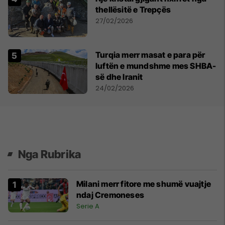
thellësitë e Trepçës
27/02/2026
Turqia merr masat e para për
luftën e mundshme mes SHBA-
së dhe Iranit
24/02/2026
Nga Rubrika
Milani merr fitore me shumë vuajtje
ndaj Cremoneses
Serie A