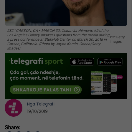
232:"CARSON, CA - MARCH 30: Zlatan Ibrahimovic #9 of the
Los Angeles Galaxy answers questions from the media during
12:"Getty
a press conference at StubHub Center on March 30, 2018 in
Images
Carson, California. (Photo by Jayne Kamin-Oncea/Getty
Images)
Nga
Telegrafi
19/10/2019