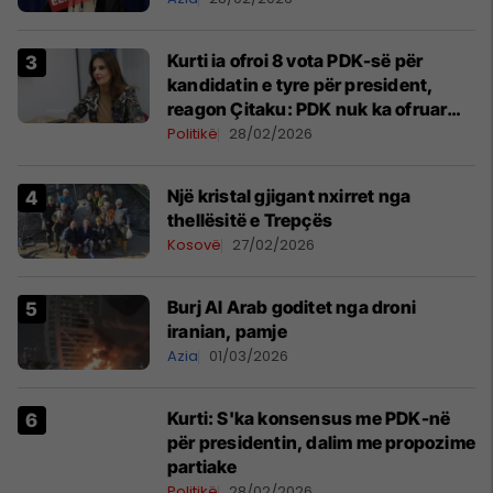
Kurti ia ofroi 8 vota PDK-së për
kandidatin e tyre për president,
reagon Çitaku: PDK nuk ka ofruar
kundërkandidat formal veç për inat
Politikë
28/02/2026
Një kristal gjigant nxirret nga
thellësitë e Trepçës
Kosovë
27/02/2026
Burj Al Arab goditet nga droni
iranian, pamje
Azia
01/03/2026
Kurti: S'ka konsensus me PDK-në
për presidentin, dalim me propozime
partiake
Politikë
28/02/2026