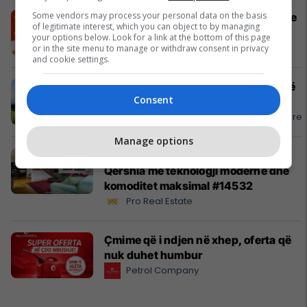
Some vendors may process your personal data on the basis
Dy kombinime perfekte për tryezën e
of legitimate interest, which you can object to by managing
iftarit - Iftar Mix nga Burger King
your options below. Look for a link at the bottom of this page
Burger King
or in the site menu to manage or withdraw consent in privacy
and cookie settings.
Përgaditja që ta bën çdo udhëtim më
Consent
të qetë
APR - Asistencë E Përgjithshme Rrugore
Manage options
Shtëpi 270m² për #shitje në Lagjen
Qershia me teknologji moderne dhe
komoditet maksimal #14532
Pro Real Estate
Çmime që i ndjen në xhep, oferta që
nuk duhet humbur
Petrol Company