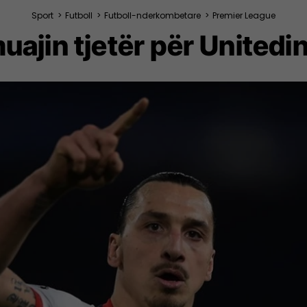
Sport
>
Futboll
>
Futboll-nderkombetare
>
Premier League
ajin tjetër për Unitedin