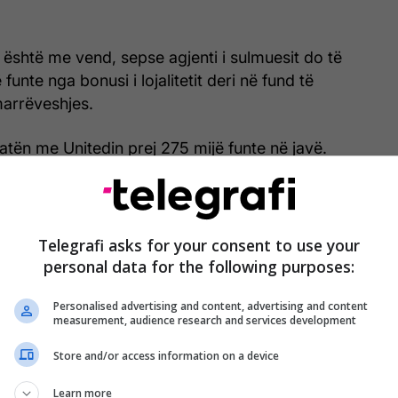
j është me vend, sepse agjenti i sulmuesit do të
 funte nga bonusi i lojalitetit deri në fund të
marrëveshjes.
ratën me Unitedin prej 275 mijë funte në javë.
Telegrafi asks for your consent to use your
personal data for the following purposes:
Personalised advertising and content, advertising and content
measurement, audience research and services development
Store and/or access information on a device
Learn more