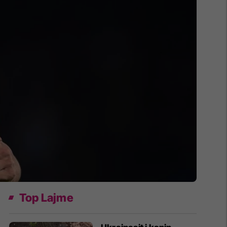
Top Lajme