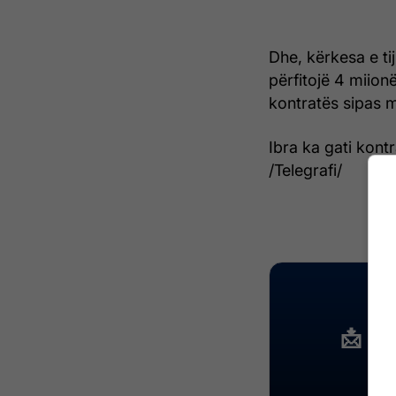
Dhe, kërkesa e ti
përfitojë 4 miionë
kontratës sipas 
Ibra ka gati kont
/Telegrafi/