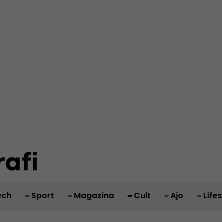
ech
Sport
Magazina
Cult
Ajo
Life