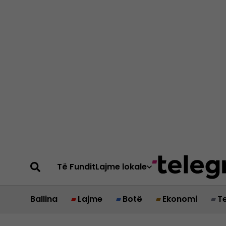
Të Fundit
Lajme lokale
Ballina
Lajme
Botë
Ekonomi
T