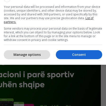
Your personal data will be processed and information from your device
(cookies, unique identifiers, and other device data) may be stored by,
accessed by and shared with 369 partners, or used specifically by this
site. We and our partners may use precise geolocation data.
List of
partners.
Some vendors may process your personal data on the basis of legitimate
interest, which you can object to by managing your options below. Look
for a link at the bottom of this page or in the site menu to manage or
withdraw consent in privacy and cookie settings.
Manage options
Consent