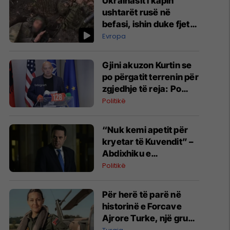
Ukrainasit i kapin
ushtarët rusë në
befasi, ishin duke fjetur
në strehimoret e
Evropa
kamufluara
Gjini akuzon Kurtin se
po përgatit terrenin për
zgjedhje të reja: Po
manipulon opinionin
Politikë
publik
“Nuk kemi apetit për
kryetar të Kuvendit” –
Abdixhiku e
konsideron si figurë
Politikë
ceremoniale
Për herë të parë në
historinë e Forcave
Ajrore Turke, një grua