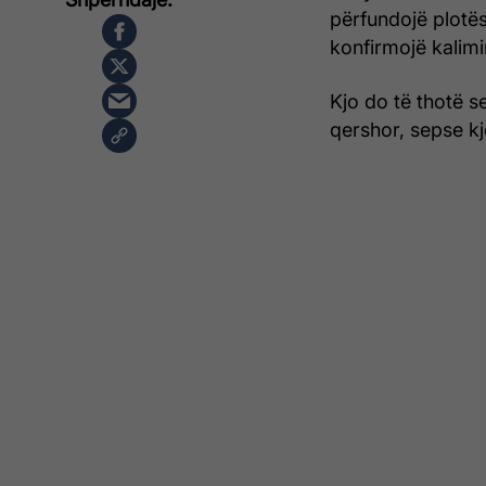
përfundojë plotës
konfirmojë kalimi
Kjo do të thotë s
qershor, sepse kj