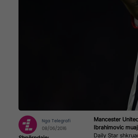
Mancester United 
Nga
Telegrafi
Ibrahimovic muaji
08/06/2016
Daily Star shkrua