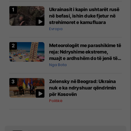
Ukrainasit i kapin ushtarët rusë
në befasi, ishin duke fjetur në
strehimoret e kamufluara
Evropa
Meteorologët me parashikime të
reja: Ndryshime ekstreme,
muajt e ardhshëm do të jenë të
pazakontë
Nga Bota
Zelensky në Beograd: Ukraina
nuk e ka ndryshuar qëndrimin
për Kosovën
Politikë