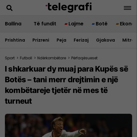
Ballina
Të fundit
Lajme
Botë
Ekono
Prishtina
Prizreni
Peja
Ferizaj
Gjakova
Mitrov
Sport
>
Futboll
>
Ndërkombëtare
>
Përfaqësueset
I shkarkuar dy muaj para Kupës së
Botës – tani merr drejtimin e një
kombëtareje tjetër në mes të
turneut