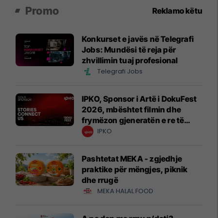
Promo
Reklamo këtu
Konkurset e javës në Telegrafi
Jobs: Mundësi të reja për
zhvillimin tuaj profesional
Telegrafi Jobs
IPKO, Sponsor i Artë i DokuFest
2026, mbështet filmin dhe
frymëzon gjeneratën e re të
krijuesve
IPKO
Pashtetat MEKA - zgjedhje
praktike për mëngjes, piknik
dhe rrugë
MEKA HALAL FOOD