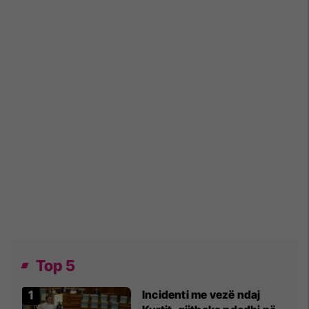
Top 5
Incidenti me vezë ndaj