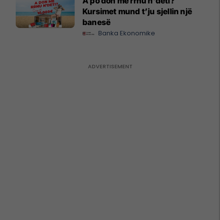
A po don me rrnu n’deti?
Kursimet mund t’ju sjellin një
banesë
Banka Ekonomike