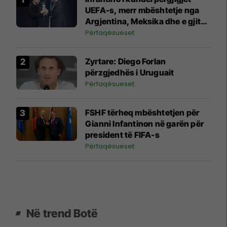
UEFA-s, merr mbështetje nga
Argjentina, Meksika dhe e gjithë
Afrika
Përfaqësueset
Zyrtare: Diego Forlan
përzgjedhës i Uruguait
Përfaqësueset
FSHF tërheq mbështetjen për
Gianni Infantinon në garën për
president të FIFA-s
Përfaqësueset
Në trend Botë