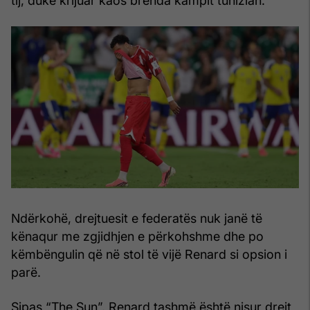
tij, duke krijuar kaos brenda kampit tunizian.
Ndërkohë, drejtuesit e federatës nuk janë të
kënaqur me zgjidhjen e përkohshme dhe po
këmbëngulin që në stol të vijë Renard si opsion i
parë.
Sipas “The Sun”, Renard tashmë është nisur drejt