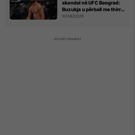
skandal në UFC Beograd:
Buzukja u përball me thirrje
anti-shqiptare nga
01/08/2026
tribunat