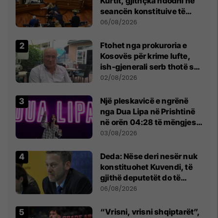
Kurtit, gjithçka ndodhi në
seancën konstituive të
Kuvendit
06/08/2026
Ftohet nga prokuroria e
Kosovës për krime lufte,
ish-gjenerali serb thotë se
dikush e tradhtoi në
02/08/2026
Beograd
Një pleskavicë e ngrënë
nga Dua Lipa në Prishtinë
në orën 04:28 të mëngjesit
- dhe bota digjitale serbe
03/08/2026
shpall gjendjen e luftës
Deda: Nëse deri nesër nuk
konstituohet Kuvendi, të
gjithë deputetët do të
bëjnë shkelje të rëndë
06/08/2026
kushtetuese
“Vrisni, vrisni shqiptarët”,