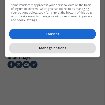
Some vendors may process your personal data on the basis
of legitimate interest, which you can object to by managing
your options below. Look for a link at the bottom of this page
or in the site menu to manage or withdraw consent in privacy
and cookie settings.
Consent
Kombëtarja E Tunizisë
Herve Renard
Manage options
Kampionati Botëror 2026