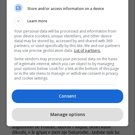
Store and/or access information on a device
Learn more
Your personal data will be processed and information from
your device (cookies, unique identifiers, and other device
data) may be stored by, accessed by and shared with 369
partners, or used specifically by this site. We and our partners
Hysen Durmishi
Lvv
may use precise geolocation data.
List of partners.
Some vendors may process your personal data on the basis
of legitimate interest, which you can object to by managing
your options below. Look for a link at the bottom of this page
or in the site menu to manage or withdraw consent in privacy
and cookie settings.
Consent
Manage options