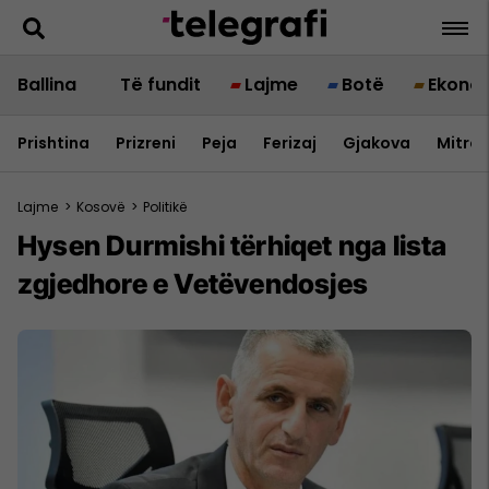
Ballina
Të fundit
Lajme
Botë
Ekono
Prishtina
Prizreni
Peja
Ferizaj
Gjakova
Mitrov
Lajme
>
Kosovë
>
Politikë
Hysen Durmishi tërhiqet nga lista
zgjedhore e Vetëvendosjes