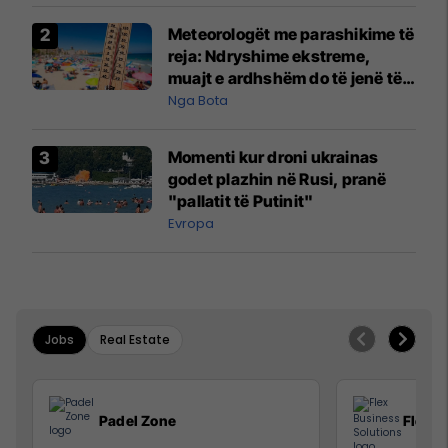
Meteorologët me parashikime të
reja: Ndryshime ekstreme,
muajt e ardhshëm do të jenë të
pazakontë
Nga Bota
Momenti kur droni ukrainas
godet plazhin në Rusi, pranë
"pallatit të Putinit"
Evropa
Jobs
Real Estate
Padel Zone
Flex B