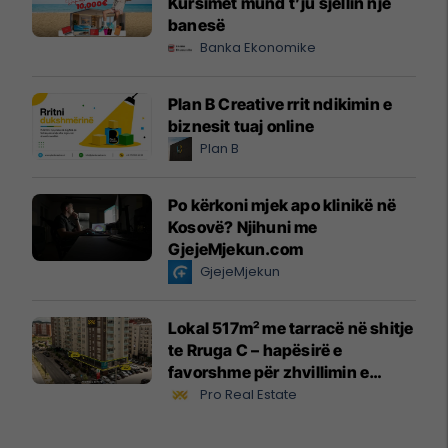
Kursimet mund t’ju sjellin një
banesë
Banka Ekonomike
Plan B Creative rrit ndikimin e
biznesit tuaj online
Plan B
Po kërkoni mjek apo klinikë në
Kosovë? Njihuni me
GjejeMjekun.com
GjejeMjekun
Lokal 517m² me tarracë në shitje
te Rruga C – hapësirë e
favorshme për zhvillimin e
biznesit #15796
Pro Real Estate