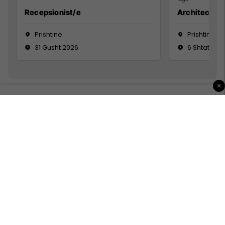
Recepsionist/e
Architect
Prishtine
Prishtinë
31 Gusht 2026
6 Shtator 2
×