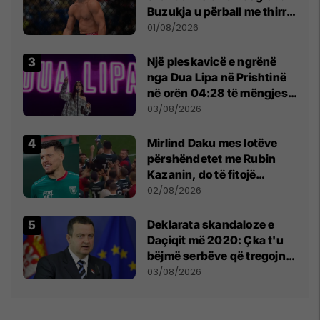
Buzukja u përball me thirrje
anti-shqiptare nga
01/08/2026
tribunat
Një pleskavicë e ngrënë
nga Dua Lipa në Prishtinë
në orën 04:28 të mëngjesit
- dhe bota digjitale serbe
03/08/2026
shpall gjendjen e luftës
Mirlind Daku mes lotëve
përshëndetet me Rubin
Kazanin, do të fitojë
miliona te Spartak Moska
02/08/2026
​Deklarata skandaloze e
Daçiqit më 2020: Çka t'u
bëjmë serbëve që tregojnë
ku janë varrosur shqiptarët
03/08/2026
në Serbi