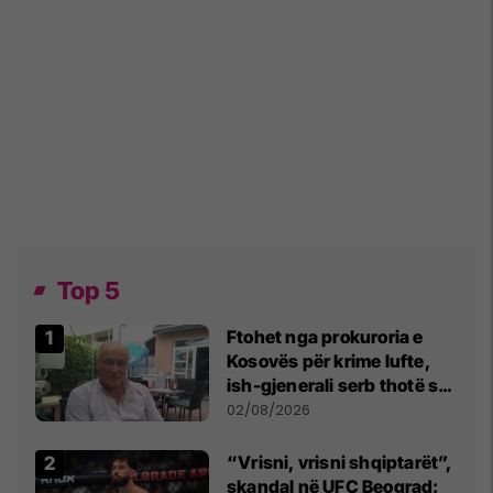
Top 5
Ftohet nga prokuroria e
Kosovës për krime lufte,
ish-gjenerali serb thotë se
dikush e tradhtoi në
02/08/2026
Beograd
“Vrisni, vrisni shqiptarët”,
skandal në UFC Beograd: