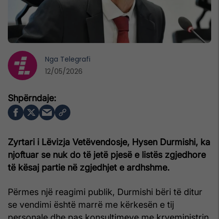
Nga
Telegrafi
12/05/2026
Zyrtari i Lëvizja Vetëvendosje, Hysen Durmishi, ka
njoftuar se nuk do të jetë pjesë e listës zgjedhore
të kësaj partie në zgjedhjet e ardhshme.
Përmes një reagimi publik, Durmishi bëri të ditur
se vendimi është marrë me kërkesën e tij
personale dhe pas konsultimeve me kryeministrin