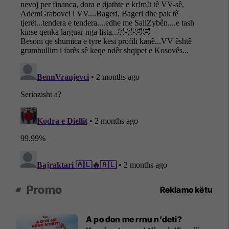
Promo
Reklamo këtu
A po don me rrnu n’deti?