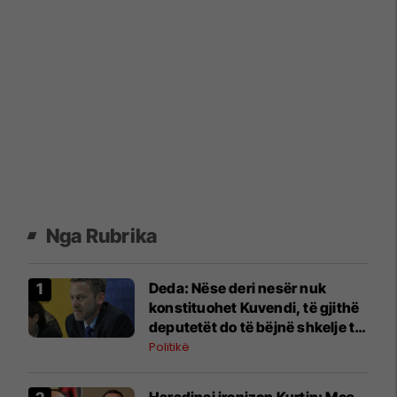
Nga Rubrika
Deda: Nëse deri nesër nuk
konstituohet Kuvendi, të gjithë
deputetët do të bëjnë shkelje të
rëndë kushtetuese
Politikë
Haradinaj ironizon Kurtin: Mos