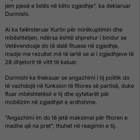
jem pjesë e listës në këto zgjedhje”, ka deklaruar
Durmishi.
Ai ka falënderuar Kurtin për mirëkuptimin dhe
mbështetjen, ndërsa është shprehur i bindur se
Vetëvendosje do të dalë fituese në zgjedhje,
madje me rezultat më të lartë se ai i zgjedhjeve të
28 dhjetorit të vitit të kaluar.
Durmishi ka theksuar se angazhimi i tij politik do
të vazhdojë në funksion të fitores së partisë, duke
ftuar mbështetësit e tij dhe qytetarët për
mobilizim në zgjedhjet e ardhshme.
“Angazhimi im do të jetë maksimal për fitoren e
madhe që na pret”, thuhet në reagimin e tij.