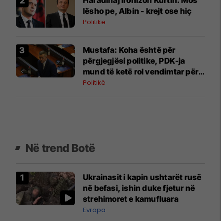
lësho pe, Albin - krejt ose hiç
Politikë
Mustafa: Koha është për
përgjegjësi politike, PDK-ja
mund të ketë rol vendimtar për
qeverinë e re
Politikë
Në trend Botë
Ukrainasit i kapin ushtarët rusë
në befasi, ishin duke fjetur në
strehimoret e kamufluara
Evropa