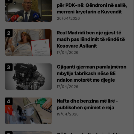
për PDK-në: Qëndroni në sallë,
merreni kryetarin e Kuvendit
20/04/2026
Real Madridi bën një gjest të
madh pas lëndimit të rëndë të
Kosovare Asllanit
17/04/2026
Gjiganti gjerman paralajmëron
mbyllje fabrikash nëse BE
ndalon motorët me djegie
17/04/2026
Nafta dhe benzina më lirë -
publikohen çmimet e reja
19/04/2026