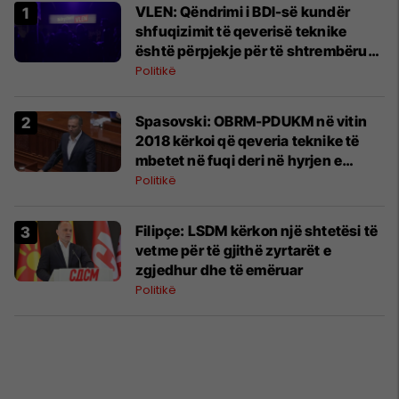
VLEN: Qëndrimi i BDI-së kundër
shfuqizimit të qeverisë teknike
është përpjekje për të shtrembëruar
realitetin politik
Politikë
Spasovski: OBRM-PDUKM në vitin
2018 kërkoi që qeveria teknike të
mbetet në fuqi deri në hyrjen e
Maqedonisë në BE
Politikë
Filipçe: LSDM kërkon një shtetësi të
vetme për të gjithë zyrtarët e
zgjedhur dhe të emëruar
Politikë