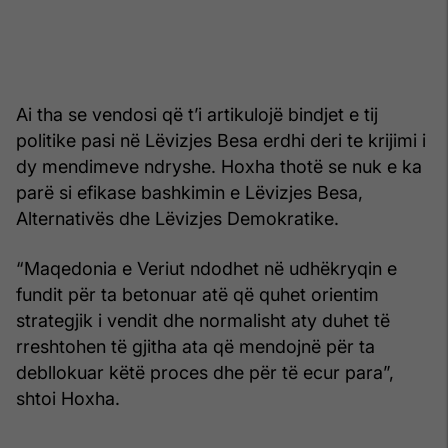
Ai tha se vendosi që t’i artikulojë bindjet e tij
politike pasi në Lëvizjes Besa erdhi deri te krijimi i
dy mendimeve ndryshe. Hoxha thotë se nuk e ka
parë si efikase bashkimin e Lëvizjes Besa,
Alternativës dhe Lëvizjes Demokratike.
“Maqedonia e Veriut ndodhet në udhëkryqin e
fundit për ta betonuar atë që quhet orientim
strategjik i vendit dhe normalisht aty duhet të
rreshtohen të gjitha ata që mendojnë për ta
debllokuar këtë proces dhe për të ecur para”,
shtoi Hoxha.