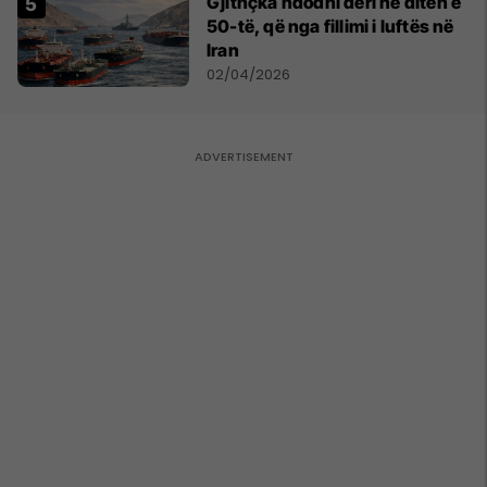
Gjithçka ndodhi deri në ditën e
50-të, që nga fillimi i luftës në
Iran
02/04/2026