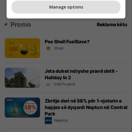
Manage options
Promo
Reklamo këtu
Pse Shell FuelSave?
Shell
Jeta duket ndryshe pranë detit -
Holiday In 2
Edil Project
Zbritje deri në 58% për 1-vjetorin e
hapjes së dyqanit Neptun në Central
Park
Neptun