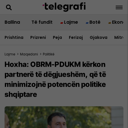
Ballina
Të fundit
Lajme
Botë
Ekono
Prishtina
Prizreni
Peja
Ferizaj
Gjakova
Mitrov
Lajme
>
Maqedoni
>
Politikë
Hoxha: OBRM-PDUKM kërkon
partnerë të dëgjueshëm, që të
minimizojnë potencën politike
shqiptare