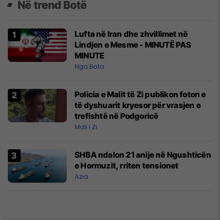
Në trend Botë
Lufta në Iran dhe zhvillimet në
Lindjen e Mesme - MINUTË PAS
MINUTE
Nga Bota
Policia e Malit të Zi publikon foton e
të dyshuarit kryesor për vrasjen e
trefishtë në Podgoricë
Mali i Zi
SHBA ndalon 21 anije në Ngushticën
e Hormuzit, rriten tensionet
Azia