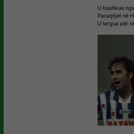
U bashkua ng
Paraqitjet në 
U largua për n