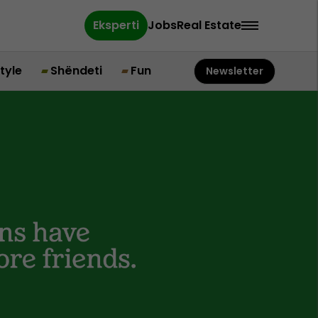
Eksperti
Jobs
Real Estate
style
Shëndeti
Fun
Newsletter