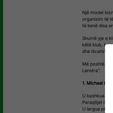
Një model bizn
organizim të të
të kenë disa e
Shumë yje e ki
këtë klub, ku 
dhe Ibrahim Dr
Më poshtë list
Lenstra”.
1. Michael Bra
U bashkua nga
Paraqitjet në 
U largua për 