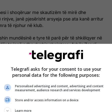
esi i shoqëruar me skautizëm të mirë dhe
 rinjve, janë pjesërisht arsyeja pse ata kanë arritur
mra të njohur në klub.
shin mundësinë e tyre të parë për të shkëlqyer në
ndër ta janë edhe dyshja shqiptare, Arbër Zeneli
esevic.
a me 11 lojtarë që u zhvilluan në stadiumin “Abe
Telegrafi asks for your consent to use your
personal data for the following purposes:
dley
Personalised advertising and content, advertising and content
measurement, audience research and services development
 MetroStars
Store and/or access information on a device
Heerenveen: 69
te Borussia Mönchengladbach në vitin 2008
Learn more