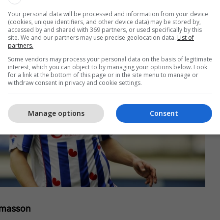
Your personal data will be processed and information from your device
(cookies, unique identifiers, and other device data) may be stored by,
accessed by and shared with 369 partners, or used specifically by this
site. We and our partners may use precise geolocation data.
List of
partners.
Some vendors may process your personal data on the basis of legitimate
interest, which you can object to by managing your options below. Look
for a link at the bottom of this page or in the site menu to manage or
withdraw consent in privacy and cookie settings.
Manage options
Consent
omasson