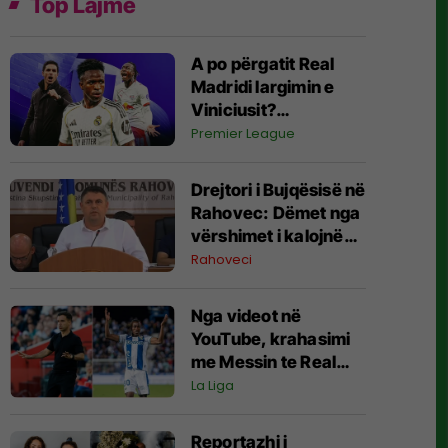
Top Lajme
A po përgatit Real
Madridi largimin e
Viniciusit?
Transferimi i
Premier League
Diomandes dhe
interesi i Arsenalit po
Drejtori i Bujqësisë në
ngrenë shumë
Rahovec: Dëmet nga
pikëpyetje
vërshimet i kalojnë
400 mijë euro,
Rahoveci
Qeveria të ndihmojë
fermerët
Nga videot në
YouTube, krahasimi
me Messin te Real
Madridi: Si u zbulua
La Liga
talenti i Yan
Diomande
Reportazhi i