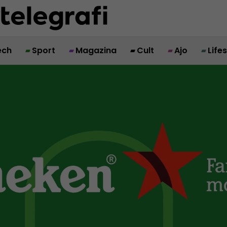
ech
Sport
Magazina
Cult
Ajo
Life