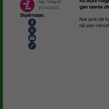
Ka diçka magj
Nga
Telegrafi
gjen talente dh
20/04/2023
Nuk janë një fu
një plan ndrysh