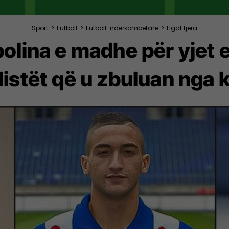
Sport
>
Futboll
>
Futboll-nderkombetare
>
Ligat tjera
ina e madhe për yjet e 
listët që u zbuluan nga 