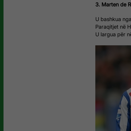
3. Marten de 
U bashkua nga
Paraqitjet në 
U largua për n