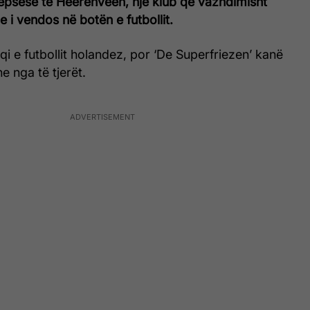
epsëse te Heerenveen, një klub që vazhdimisht
e i vendos në botën e futbollit.
qi e futbollit holandez, por ‘De Superfriezen’ kanë
e nga të tjerët.