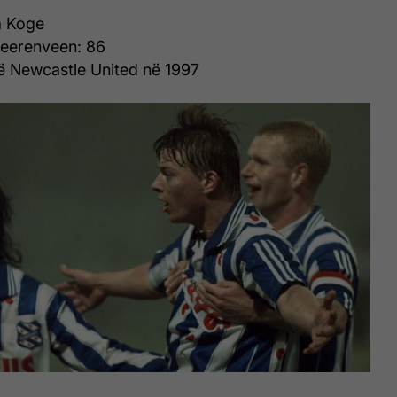
a Koge
Heerenveen: 86
ë Newcastle United në 1997