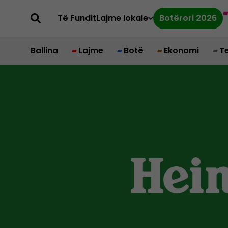
Të Fundit
Lajme lokale
Botërori 2026
Ballina
Lajme
Botë
Ekonomi
T