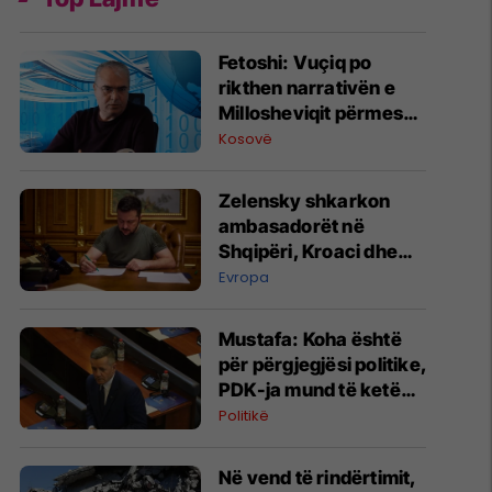
Fetoshi: Vuçiq po
rikthen narrativën e
Millosheviqit përmes
projektit “Bota Serbe”
Kosovë
Zelensky shkarkon
ambasadorët në
Shqipëri, Kroaci dhe
Mal të Zi
Evropa
Mustafa: Koha është
për përgjegjësi politike,
PDK-ja mund të ketë
rol vendimtar për
Politikë
qeverinë e re
Në vend të rindërtimit,