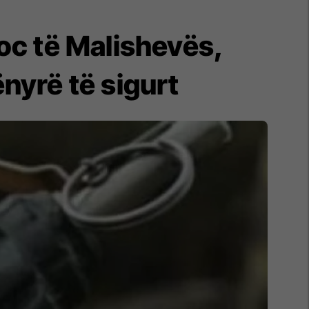
oc të Malishevës,
nyrë të sigurt