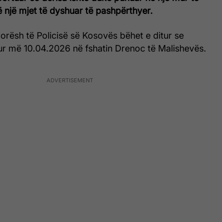
ë një mjet të dyshuar të pashpërthyer.
 orësh të Policisë së Kosovës bëhet e ditur se
ur më 10.04.2026 në fshatin Drenoc të Malishevës.