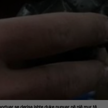
ortuar se derisa ishte duke punuar në një mur të