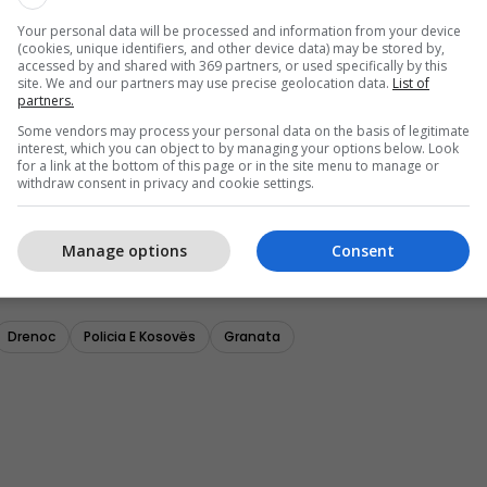
Your personal data will be processed and information from your device
(cookies, unique identifiers, and other device data) may be stored by,
accessed by and shared with 369 partners, or used specifically by this
site. We and our partners may use precise geolocation data.
List of
partners.
Some vendors may process your personal data on the basis of legitimate
interest, which you can object to by managing your options below. Look
for a link at the bottom of this page or in the site menu to manage or
withdraw consent in privacy and cookie settings.
Manage options
Consent