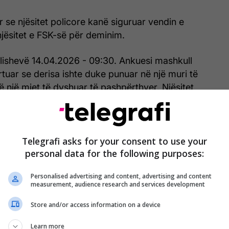
r se njësitet policore kanë siguruar vendin e
njësitet e FSK-së për deminim.
lishevë 14.04.2026 - 09:30. Ankuesi mashkull
tuar se derisa ishte duke punuar në një muri të
në një mjet të dyshuar të pashpërthyer. Njësitet
uruar vendin e ngjarjes, ndërsa njësitet e FSK-së
ë dalë në vendin e ngjarjes dhe kanë bërë
tit në mënyrë të kontrolluar dhe të sigurt”, thuhet
Telegrafi asks for your consent to use your
afi/
personal data for the following purposes:
Personalised advertising and content, advertising and content
measurement, audience research and services development
Store and/or access information on a device
Learn more