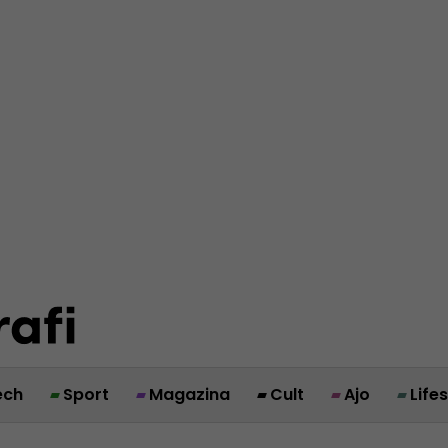
ech
Sport
Magazina
Cult
Ajo
Life