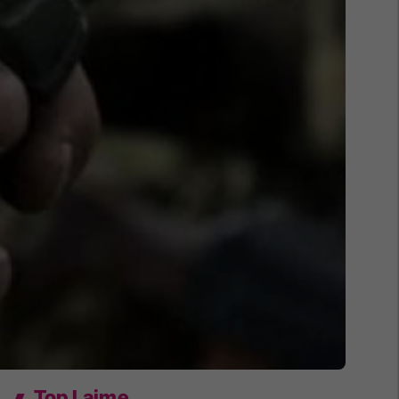
Top Lajme