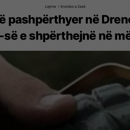
Lajme
>
Kronika e Zezë
 të pashpërthyer në Dren
K-së e shpërthejnë në më