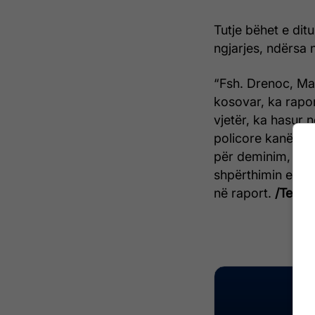
Tutje bëhet e ditu
ngjarjes, ndërsa 
“Fsh. Drenoc, Ma
kosovar, ka rapor
vjetër, ka hasur 
policore kanë sig
për deminim, kan
shpërthimin e mje
në raport.
/Telegr