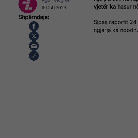
Nga
Telegrafi
vjetër ka hasur n
15/04/2026
Sipas raportit 24
ngjarja ka ndodh