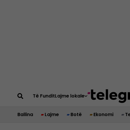
Të Fundit
Lajme lokale
Ballina
Lajme
Botë
Ekonomi
T