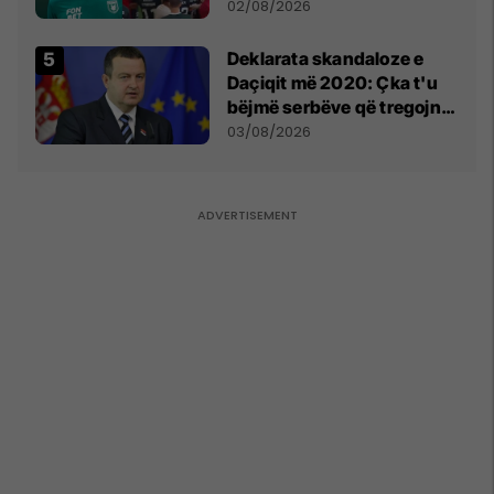
miliona te Spartak Moska
02/08/2026
​Deklarata skandaloze e
Daçiqit më 2020: Çka t'u
bëjmë serbëve që tregojnë
ku janë varrosur shqiptarët
03/08/2026
në Serbi