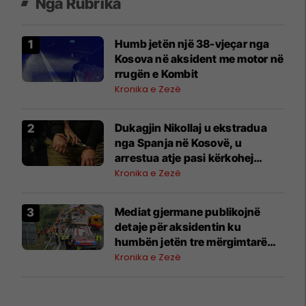
Nga Rubrika
Humb jetën një 38-vjeçar nga
Kosova në aksident me motor në
rrugën e Kombit
Kronika e Zezë
​Dukagjin Nikollaj u ekstradua
nga Spanja në Kosovë, u
arrestua atje pasi kërkohej
përmes INTERPOL-it
Kronika e Zezë
Mediat gjermane publikojnë
detaje për aksidentin ku
humbën jetën tre mërgimtarë
nga Komogllava e Ferizajt
Kronika e Zezë