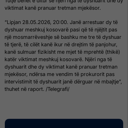
Tutje bëhet e ditur se njëri nga të dyshuarit dhe dy
viktimat kanë pranuar tretman mjekësor.
“Lipjan 28.05.2026, 20:00. Janë arrestuar dy të
dyshuar meshkuj kosovarë pasi që të njëjtit pas
një mosmarrëveshje së bashku me tre të dyshuar
të tjerë, të cilët kanë ikur në drejtim të panjohur,
kanë sulmuar fizikisht me mjet të mprehtë (thikë)
katër viktimat meshkuj kosovarë. Njëri nga të
dyshuarit dhe dy viktimat kanë pranuar tretman
mjekësor, ndërsa me vendim të prokurorit pas
intervistimit të dyshuarit janë dërguar në mbajtje”,
thuhet në raport. /Telegrafi/