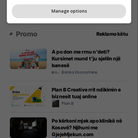
Manage options
Promo
Reklamo këtu
A po don me rrnu n’deti?
Kursimet mund t’ju sjellin një
banesë
Banka Ekonomike
Plan B Creative rrit ndikimin e
biznesit tuaj online
Plan B
Po kërkoni mjek apo klinikë në
Kosovë? Njihuni me
GjejeMjekun.com