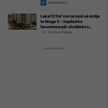
GjejeMjekun
Lokal 517m² me tarracë në shitje
te Rruga C – hapësirë e
favorshme për zhvillimin e
biznesit #15796
Pro Real Estate