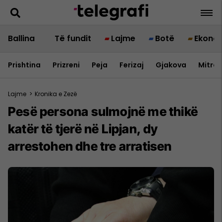
Ballina
Të fundit
Lajme
Botë
Ekono
Prishtina
Prizreni
Peja
Ferizaj
Gjakova
Mitrov
Lajme
>
Kronika e Zezë
Pesë persona sulmojnë me thikë
katër të tjerë në Lipjan, dy
arrestohen dhe tre arratisen