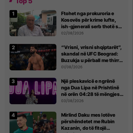
Top 5
Ftohet nga prokuroria e
Kosovës për krime lufte,
ish-gjenerali serb thotë se
dikush e tradhtoi në
02/08/2026
Beograd
“Vrisni, vrisni shqiptarët”,
skandal në UFC Beograd:
Buzukja u përball me thirrje
anti-shqiptare nga
01/08/2026
tribunat
Një pleskavicë e ngrënë
nga Dua Lipa në Prishtinë
në orën 04:28 të mëngjesit
- dhe bota digjitale serbe
03/08/2026
shpall gjendjen e luftës
Mirlind Daku mes lotëve
përshëndetet me Rubin
Kazanin, do të fitojë