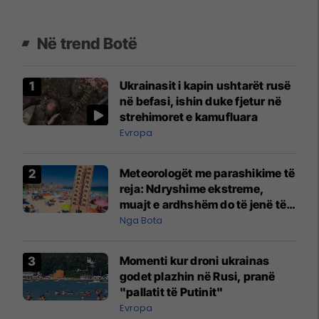
Në trend Botë
Ukrainasit i kapin ushtarët rusë
në befasi, ishin duke fjetur në
strehimoret e kamufluara
Evropa
Meteorologët me parashikime të
reja: Ndryshime ekstreme,
muajt e ardhshëm do të jenë të
pazakontë
Nga Bota
Momenti kur droni ukrainas
godet plazhin në Rusi, pranë
"pallatit të Putinit"
Evropa