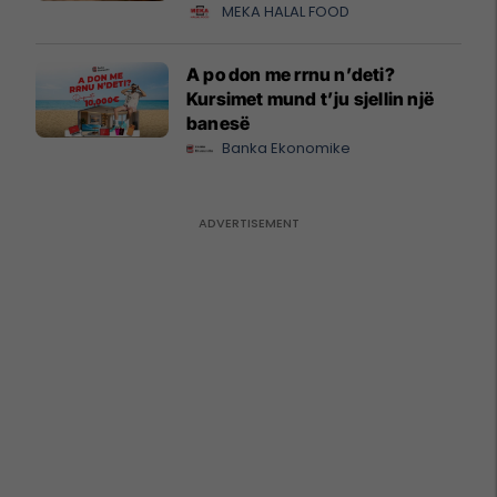
MEKA HALAL FOOD
A po don me rrnu n’deti?
Kursimet mund t’ju sjellin një
banesë
Banka Ekonomike