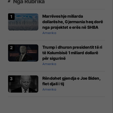
Nga Rubrika
Marrëveshje miliarda
dollarëshe, Gjermania heq dorë
nga projektet e erës në SHBA
Amerika
Trump i dhuron presidentit të ri
të Kolumbisë 1 miliard dollarë
për sigurinë
Amerika
Rëndohet gjendja e Joe Biden,
flet djali i tij
Amerika