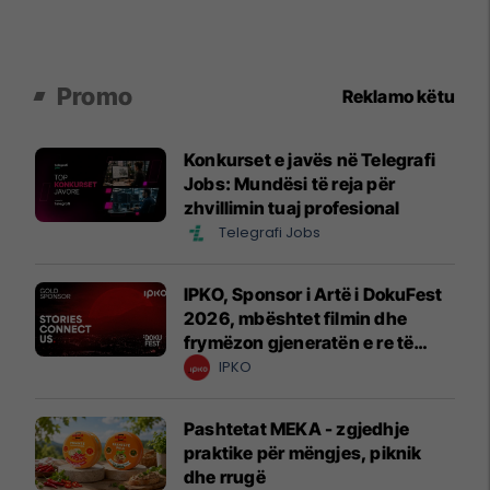
Promo
Reklamo këtu
Konkurset e javës në Telegrafi
Jobs: Mundësi të reja për
zhvillimin tuaj profesional
Telegrafi Jobs
IPKO, Sponsor i Artë i DokuFest
2026, mbështet filmin dhe
frymëzon gjeneratën e re të
krijuesve
IPKO
Pashtetat MEKA - zgjedhje
praktike për mëngjes, piknik
dhe rrugë