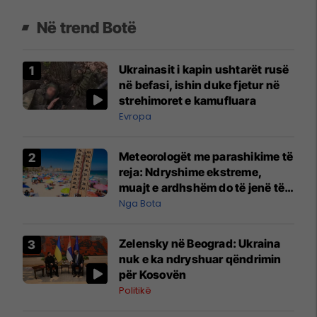
Në trend Botë
Ukrainasit i kapin ushtarët rusë
në befasi, ishin duke fjetur në
strehimoret e kamufluara
Evropa
Meteorologët me parashikime të
reja: Ndryshime ekstreme,
muajt e ardhshëm do të jenë të
pazakontë
Nga Bota
Zelensky në Beograd: Ukraina
nuk e ka ndryshuar qëndrimin
për Kosovën
Politikë