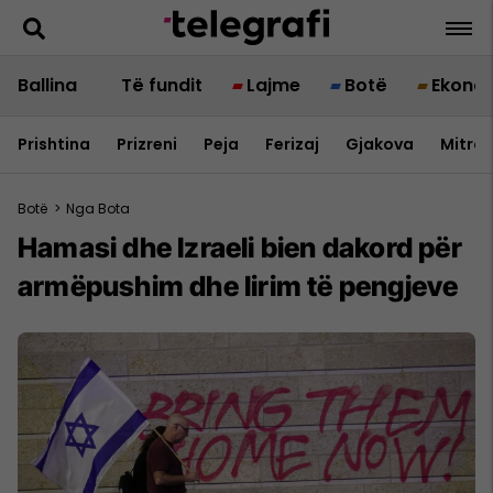
Ballina
Të fundit
Lajme
Botë
Ekono
Prishtina
Prizreni
Peja
Ferizaj
Gjakova
Mitrov
Botë
>
Nga Bota
Hamasi dhe Izraeli bien dakord për
armëpushim dhe lirim të pengjeve