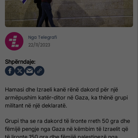
Nga
Telegrafi
22/11/2023
Hamasi dhe Izraeli kanë rënë dakord për një
armëpushim katër-ditor në Gaza, ka thënë grupi
militant në një deklaratë.
Grupi tha se ra dakord të lironte rreth 50 gra dhe
fëmijë pengje nga Gaza në këmbim të Izraelit që
të lironte 150 gra dhe fëmijë palestinezë nga