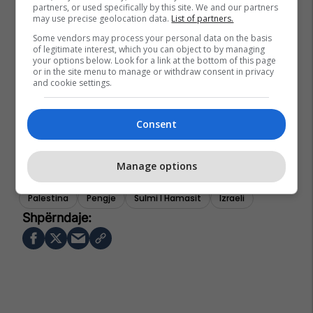
partners, or used specifically by this site. We and our partners
may use precise geolocation data.
List of partners.
Some vendors may process your personal data on the basis
of legitimate interest, which you can object to by managing
your options below. Look for a link at the bottom of this page
or in the site menu to manage or withdraw consent in privacy
and cookie settings.
Consent
Manage options
Hamasi
Armëpushimi
Konflikti Izraelito-Palestinez
Palestina
Pengje
Sulmi I Hamasit
Izraeli