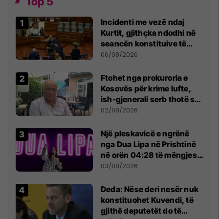
Top 5
Incidenti me vezë ndaj
Kurtit, gjithçka ndodhi në
seancën konstituive të
Kuvendit
06/08/2026
Ftohet nga prokuroria e
Kosovës për krime lufte,
ish-gjenerali serb thotë se
dikush e tradhtoi në
02/08/2026
Beograd
Një pleskavicë e ngrënë
nga Dua Lipa në Prishtinë
në orën 04:28 të mëngjesit
- dhe bota digjitale serbe
03/08/2026
shpall gjendjen e luftës
Deda: Nëse deri nesër nuk
konstituohet Kuvendi, të
gjithë deputetët do të