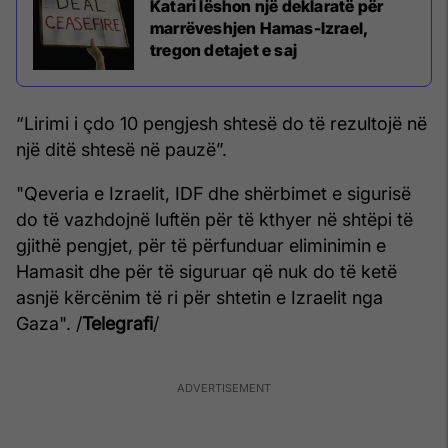
Katari lëshon një deklaratë për
marrëveshjen Hamas-Izrael,
tregon detajet e saj
“Lirimi i çdo 10 pengjesh shtesë do të rezultojë në
një ditë shtesë në pauzë”.
"Qeveria e Izraelit, IDF dhe shërbimet e sigurisë
do të vazhdojnë luftën për të kthyer në shtëpi të
gjithë pengjet, për të përfunduar eliminimin e
Hamasit dhe për të siguruar që nuk do të ketë
asnjë kërcënim të ri për shtetin e Izraelit nga
Gaza". /
Telegrafi
/