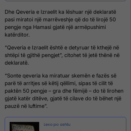
Dhe Qeveria e Izraelit ka lëshuar një deklaratë
pasi miratoi një marrëveshje që do të lirojë 50
pengje nga Hamasi gjatë një armëpushimi
katërditor.
“Qeveria e Izraelit është e detyruar të kthejë në
shtëpi të gjithë pengjet”, citohet të jetë thënë në
deklaratë.
“Sonte qeveria ka miratuar skemën e fazës së
parë të arritjes së këtij qëllimi, sipas të cilit të
paktën 50 pengje – gra dhe fëmijë – do të lirohen
gjatë katër ditëve, gjatë të cilave do të bëhet një
pauzë në luftime”.