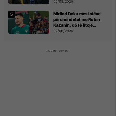
bëjnë shkelje të rëndë
06/08/2026
kushtetuese
Mirlind Daku mes lotëve
përshëndetet me Rubin
Kazanin, do të fitojë
miliona te Spartak Moska
02/08/2026