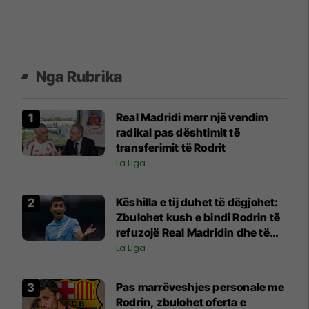
Nga Rubrika
Real Madridi merr një vendim
radikal pas dështimit të
transferimit të Rodrit
La Liga
Këshilla e tij duhet të dëgjohet:
Zbulohet kush e bindi Rodrin të
refuzojë Real Madridin dhe të
pranojë ofertën e Barcelonës
La Liga
Pas marrëveshjes personale me
Rodrin, zbulohet oferta e