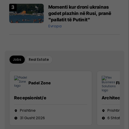
Momenti kur droni ukrainas
godet plazhin në Rusi, pranë
"pallatit të Putinit"
Evropa
Jobs
Real Estate
Padel Zone
Flex B
Recepsionist/e
Architect
Prishtine
Prishtinë
31 Gusht 2026
6 Shtator 2