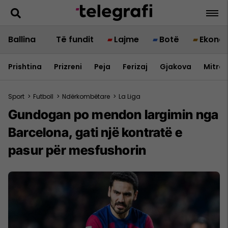
Ballina
Të fundit
Lajme
Botë
Ekono
Prishtina
Prizreni
Peja
Ferizaj
Gjakova
Mitrov
Sport
>
Futboll
>
Ndërkombëtare
>
La Liga
Gundogan po mendon largimin nga
Barcelona, gati një kontratë e
pasur për mesfushorin