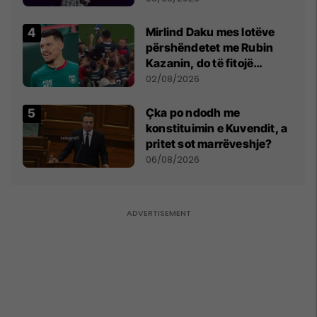
shpall gjendjen e luftës
Mirlind Daku mes lotëve
përshëndetet me Rubin
Kazanin, do të fitojë
miliona te Spartak Moska
02/08/2026
Çka po ndodh me
konstituimin e Kuvendit, a
pritet sot marrëveshje?
06/08/2026