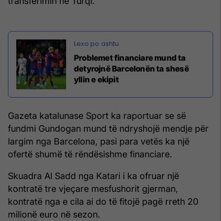
transferimin në Turqi.
Problemet financiare mund ta
detyrojnë Barcelonën ta shesë
yllin e ekipit
Gazeta katalunase Sport ka raportuar se së
fundmi Gundogan mund të ndryshojë mendje për
largim nga Barcelona, pasi para vetës ka një
ofertë shumë të rëndësishme financiare.
Skuadra Al Sadd nga Katari i ka ofruar një
kontratë tre vjeçare mesfushorit gjerman,
kontratë nga e cila ai do të fitojë pagë rreth 20
milionë euro në sezon.