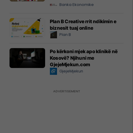
Banka Ekonomike
Plan B Creative rrit ndikimin e
biznesit tuaj online
Plan B
Po kërkoni mjek apo klinikë në
Kosovë? Njihuni me
GjejeMjekun.com
GjejeMjekun