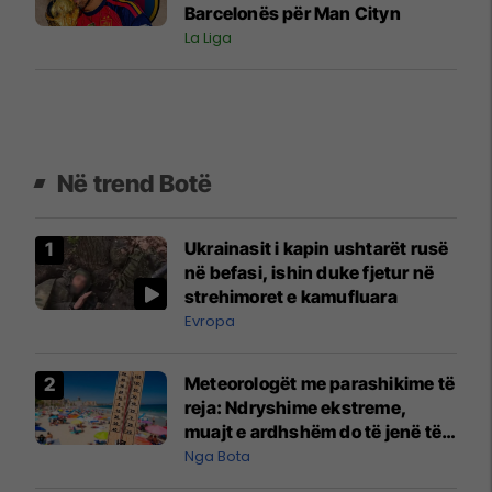
Barcelonës për Man Cityn
La Liga
Në trend Botë
Ukrainasit i kapin ushtarët rusë
në befasi, ishin duke fjetur në
strehimoret e kamufluara
Evropa
Meteorologët me parashikime të
reja: Ndryshime ekstreme,
muajt e ardhshëm do të jenë të
pazakontë
Nga Bota