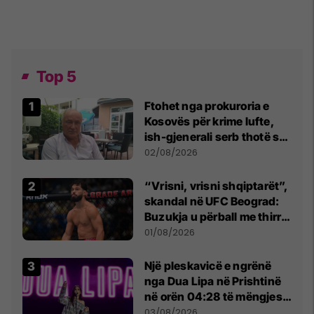
Top 5
Ftohet nga prokuroria e
Kosovës për krime lufte,
ish-gjenerali serb thotë se
dikush e tradhtoi në
02/08/2026
Beograd
“Vrisni, vrisni shqiptarët”,
skandal në UFC Beograd:
Buzukja u përball me thirrje
anti-shqiptare nga
01/08/2026
tribunat
Një pleskavicë e ngrënë
nga Dua Lipa në Prishtinë
në orën 04:28 të mëngjesit
- dhe bota digjitale serbe
03/08/2026