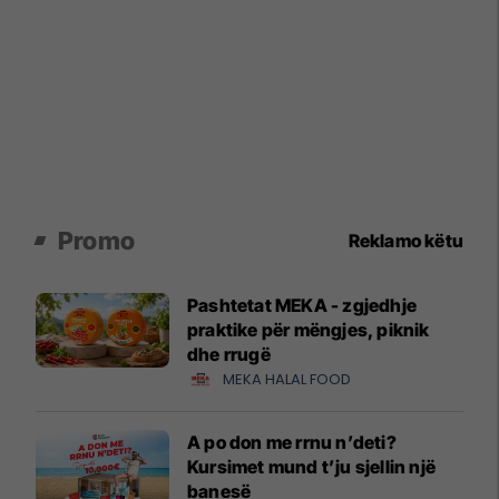
Promo
Reklamo këtu
Pashtetat MEKA - zgjedhje
praktike për mëngjes, piknik
dhe rrugë
MEKA HALAL FOOD
A po don me rrnu n’deti?
Kursimet mund t’ju sjellin një
banesë