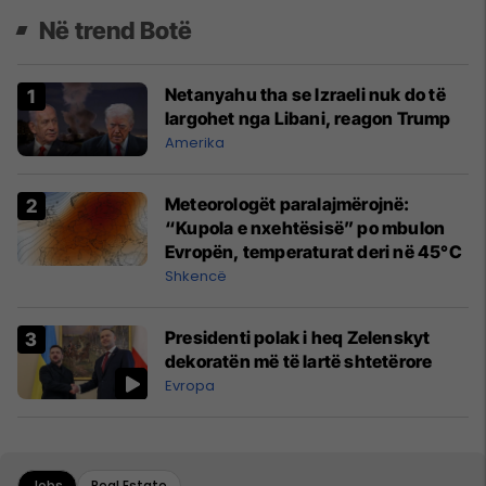
Në trend Botë
Netanyahu tha se Izraeli nuk do të
largohet nga Libani, reagon Trump
Amerika
Meteorologët paralajmërojnë:
“Kupola e nxehtësisë” po mbulon
Evropën, temperaturat deri në 45°C
Shkencë
Presidenti polak i heq Zelenskyt
dekoratën më të lartë shtetërore
Evropa
Jobs
Real Estate