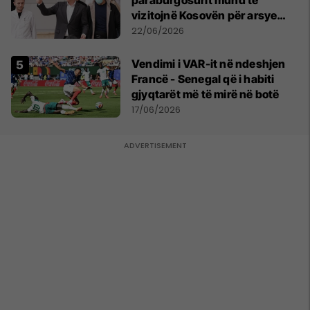
paraburgosurit mund të
vizitojnë Kosovën për arsye
humanitare
22/06/2026
Vendimi i VAR-it në ndeshjen
Francë - Senegal që i habiti
gjyqtarët më të mirë në botë
17/06/2026