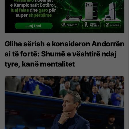
Gliha sërish e konsideron Andorrën
si të fortë: Shumë e vështirë ndaj
tyre, kanë mentalitet