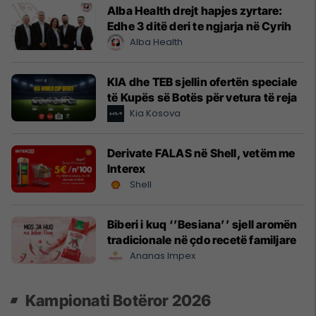
Alba Health drejt hapjes zyrtare:
Edhe 3 ditë deri te ngjarja në Cyrih
Alba Health
KIA dhe TEB sjellin ofertën speciale
të Kupës së Botës për vetura të reja
Kia Kosova
Derivate FALAS në Shell, vetëm me
Interex
Shell
Biberi i kuq ‘’Besiana’’ sjell aromën
tradicionale në çdo recetë familjare
Ananas Impex
Kampionati Botëror 2026