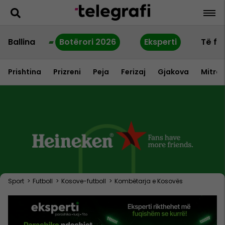
Ballina
Botërori 2026
Eksperti
Të fu
Prishtina
Prizreni
Peja
Ferizaj
Gjakova
Mitrov
Sport
>
Futboll
>
Kosove-futboll
>
Kombëtarja e Kosovës