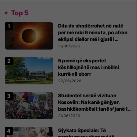
Top 5
Dita do shndërrohet në natë
për më mbi 6 minuta, po afron
eklipsi diellor më i gjatë i
shekullit të 21-të
16/06/2026
5 pemë që ekspertët
këshillojnë të mos i mbillni
kurrë në oborr
22/06/2026
Studentët serbë vizituan
Kosovën: Na kanë gënjyer,
bashkëkombësit tanë s’janë të
shtypur
21/06/2026
​Gjykata Speciale: Të