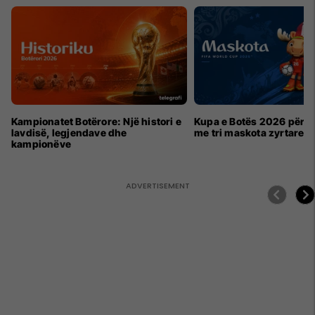
Kampionatet Botërore: Një histori e
Kupa e Botës 2026 për h
lavdisë, legjendave dhe
me tri maskota zyrtare
kampionëve