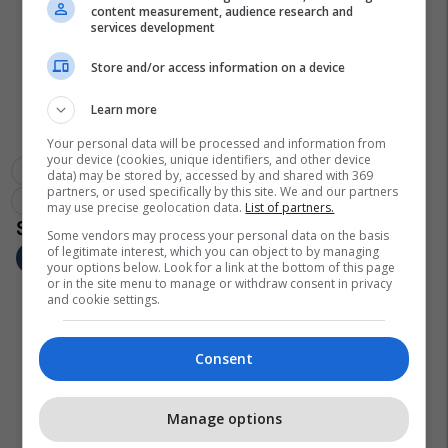
content measurement, audience research and
services development
Store and/or access information on a device
Learn more
Your personal data will be processed and information from
your device (cookies, unique identifiers, and other device
Euro 2024
Kombëtarja E Kosovës
data) may be stored by, accessed by and shared with 369
partners, or used specifically by this site. We and our partners
Përfaqësuesja E Andorrës
Primoz Gliha
may use precise geolocation data.
List of partners.
Some vendors may process your personal data on the basis
of legitimate interest, which you can object to by managing
your options below. Look for a link at the bottom of this page
or in the site menu to manage or withdraw consent in privacy
and cookie settings.
Consent
Manage options