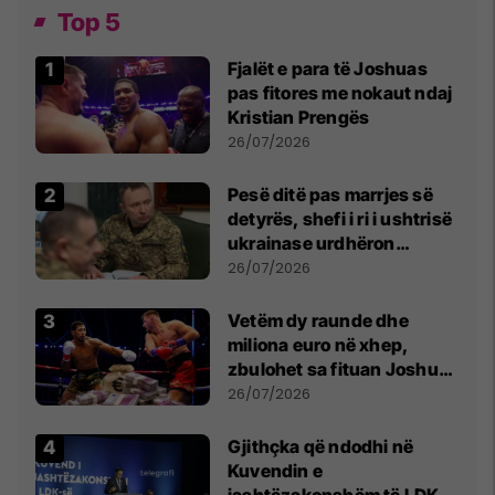
Top 5
Fjalët e para të Joshuas
pas fitores me nokaut ndaj
Kristian Prengës
26/07/2026
Pesë ditë pas marrjes së
detyrës, shefi i ri i ushtrisë
ukrainase urdhëron
kontroll të madh
26/07/2026
Vetëm dy raunde dhe
miliona euro në xhep,
zbulohet sa fituan Joshua
e Prenga
26/07/2026
Gjithçka që ndodhi në
Kuvendin e
jashtëzakonshëm të LDK-