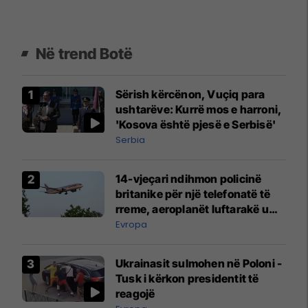
Në trend Botë
Sërish kërcënon, Vuçiq para
ushtarëve: Kurrë mos e harroni,
'Kosova është pjesë e Serbisë'
Serbia
14-vjeçari ndihmon policinë
britanike për një telefonatë të
rreme, aeroplanët luftarakë u
ngritën në ajër për të
Evropa
interceptuar fluturaken e Qatar
Airways që po shkonte drejt
Ukrainasit sulmohen në Poloni -
Mançesterit
Tusk i kërkon presidentit të
reagojë