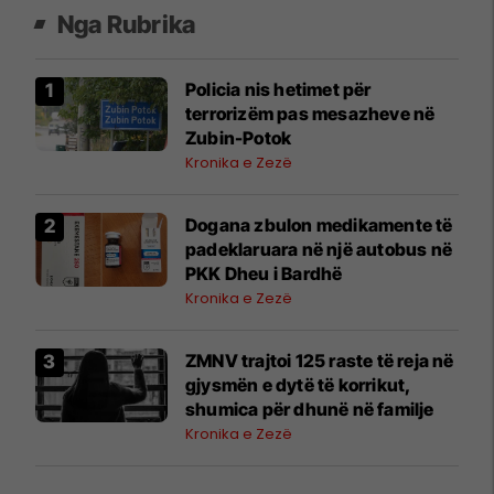
Nga Rubrika
Policia nis hetimet për
terrorizëm pas mesazheve në
Zubin-Potok
Kronika e Zezë
​Dogana zbulon medikamente të
padeklaruara në një autobus në
PKK Dheu i Bardhë
Kronika e Zezë
ZMNV trajtoi 125 raste të reja në
gjysmën e dytë të korrikut,
shumica për dhunë në familje
Kronika e Zezë