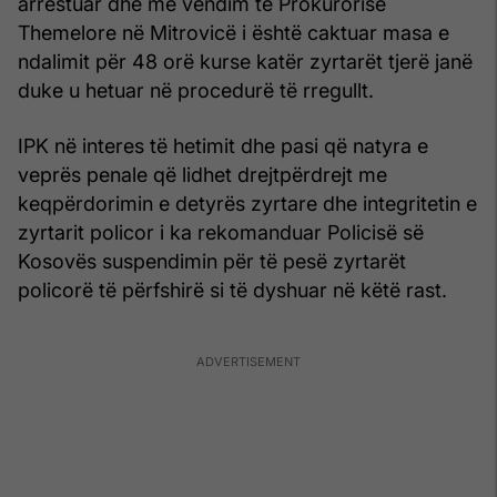
arrestuar dhe me vendim të Prokurorisë
Themelore në Mitrovicë i është caktuar masa e
ndalimit për 48 orë kurse katër zyrtarët tjerë janë
duke u hetuar në procedurë të rregullt.
IPK në interes të hetimit dhe pasi që natyra e
veprës penale që lidhet drejtpërdrejt me
keqpërdorimin e detyrës zyrtare dhe integritetin e
zyrtarit policor i ka rekomanduar Policisë së
Kosovës suspendimin për të pesë zyrtarët
policorë të përfshirë si të dyshuar në këtë rast.