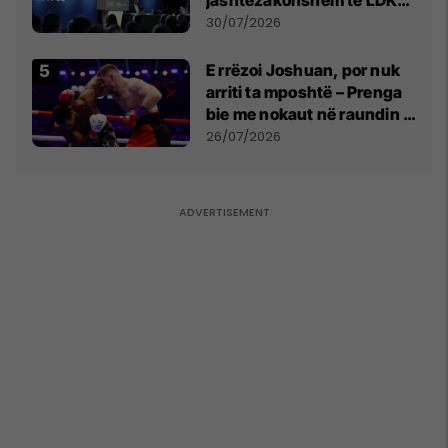
së
30/07/2026
E rrëzoi Joshuan, por nuk
arriti ta mposhtë – Prenga
bie me nokaut në raundin e
dytë
26/07/2026