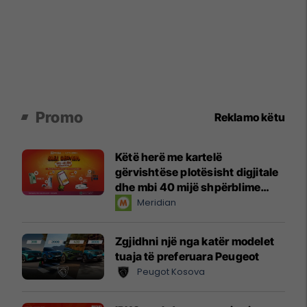
Promo
Reklamo këtu
Këtë herë me kartelë
gërvishtëse plotësisht digjitale
dhe mbi 40 mijë shpërblime
instant!
Meridian
Zgjidhni një nga katër modelet
tuaja të preferuara Peugeot
Peugot Kosova