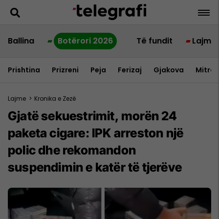
Ballina
Botërori 2026
Të fundit
Lajme
Prishtina
Prizreni
Peja
Ferizaj
Gjakova
Mitrov
Lajme
>
Kronika e Zezë
Gjatë sekuestrimit, morën 24
paketa cigare: IPK arreston një
polic dhe rekomandon
suspendimin e katër të tjerëve