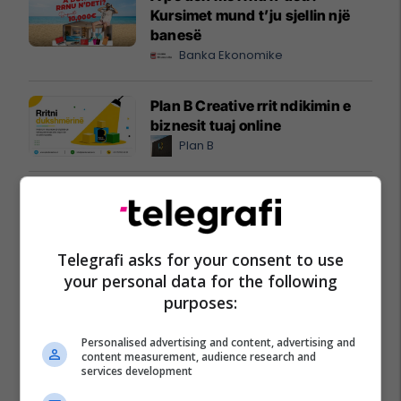
Kursimet mund t’ju sjellin një
banesë
Banka Ekonomike
Plan B Creative rrit ndikimin e
biznesit tuaj online
Plan B
Po kërkoni mjek apo klinikë në
Kosovë? Njihuni me
GjejeMjekun.com
GjejeMjekun
Telegrafi asks for your consent to use
your personal data for the following
purposes:
Lokal 517m² me tarracë në shitje
te Rruga C – hapësirë e
Personalised advertising and content, advertising and
favorshme për zhvillimin e
content measurement, audience research and
biznesit #15796
Pro Real Estate
services development