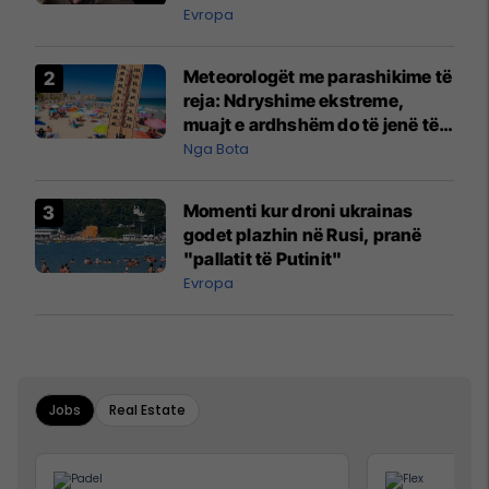
Evropa
Meteorologët me parashikime të
reja: Ndryshime ekstreme,
muajt e ardhshëm do të jenë të
pazakontë
Nga Bota
Momenti kur droni ukrainas
godet plazhin në Rusi, pranë
"pallatit të Putinit"
Evropa
Jobs
Real Estate