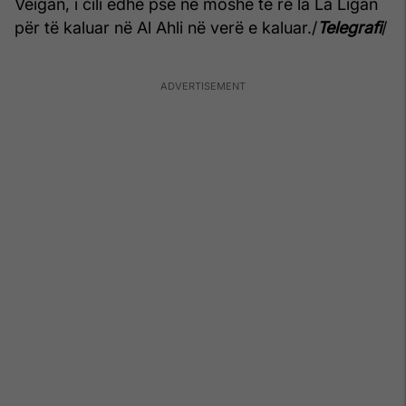
Veigan, i cili edhe pse në moshë të re la La Ligan
për të kaluar në Al Ahli në verë e kaluar./
Telegrafi
/