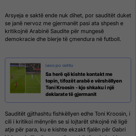
Arsyeja e saktë ende nuk dihet, por sauditët duket
se janë nervoz me gjermanët pasi ata shpesh e
kritikojnë Arabinë Saudite për mungesë
demokracie dhe blerje të çmendura në futboll.
Sa herë që kishte kontakt me
topin, tifozët arabë e vërshëllyen
Toni Kroosin - kjo shkaku i një
deklarate të gjermanit
Sauditët gjithashtu fishkëllyen edhe Toni Kroosin, i
cili i kritikoi mënyrën se si lojtarët shkojnë në ligë
atje për para, ku e kishte ekzakt fjalën për Gabri