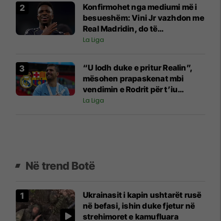
Konfirmohet nga mediumi më i
besueshëm: Vini Jr vazhdon me
Real Madridin, do të
nënshkruajë për gjashtë vite
La Liga
“U lodh duke e pritur Realin”,
mësohen prapaskenat mbi
vendimin e Rodrit për t’iu
bashkuar Barcelonës
La Liga
Në trend Botë
Ukrainasit i kapin ushtarët rusë
në befasi, ishin duke fjetur në
strehimoret e kamufluara