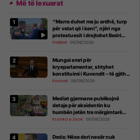
Më të lexuarat
“Marre duhet me ju ardhë, turp
për votat që i keni”, njëri nga
protestuesit i drejtohet Bedri
Hamzës
Politikë
06/08/2026
Mungoi emri për
kryeparlamentar, shtyhet
konstituimi i Kuvendit – të gjitha
detajet
Kosovë
06/08/2026
Mediat gjermane publikojnë
detaje për aksidentin ku
humbën jetën tre mërgimtarë
nga Komogllava e Ferizajt
Kronika e Zezë
06/08/2026
Deda: Nëse deri nesër nuk