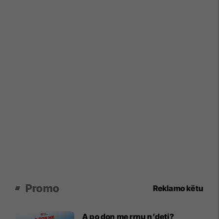
Promo
Reklamo këtu
A po don me rrnu n’deti?