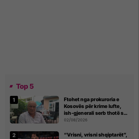
Top 5
Ftohet nga prokuroria e
Kosovës për krime lufte,
ish-gjenerali serb thotë se
dikush e tradhtoi në
02/08/2026
Beograd
“Vrisni, vrisni shqiptarët”,