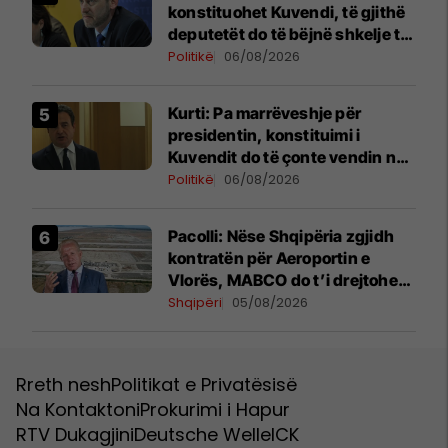
konstituohet Kuvendi, të gjithë
deputetët do të bëjnë shkelje të
rëndë kushtetuese
Politikë
06/08/2026
Kurti: Pa marrëveshje për
presidentin, konstituimi i
Kuvendit do të çonte vendin në
zgjedhje të reja
Politikë
06/08/2026
Pacolli: Nëse Shqipëria zgjidh
kontratën për Aeroportin e
Vlorës, MABCO do t’i drejtohet
arbitrazhit ndërkombëtar
Shqipëri
05/08/2026
Rreth nesh
Politikat e Privatësisë
Na Kontaktoni
Prokurimi i Hapur
RTV Dukagjini
Deutsche Welle
ICK