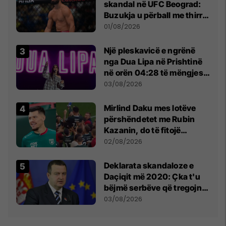
skandal në UFC Beograd:
Buzukja u përball me thirrje
anti-shqiptare nga
01/08/2026
tribunat
Një pleskavicë e ngrënë
nga Dua Lipa në Prishtinë
në orën 04:28 të mëngjesit
- dhe bota digjitale serbe
03/08/2026
shpall gjendjen e luftës
Mirlind Daku mes lotëve
përshëndetet me Rubin
Kazanin, do të fitojë
miliona te Spartak Moska
02/08/2026
​Deklarata skandaloze e
Daçiqit më 2020: Çka t'u
bëjmë serbëve që tregojnë
ku janë varrosur shqiptarët
03/08/2026
në Serbi