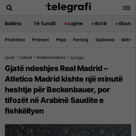
Ballina
Të fundit
Lajme
Botë
Ekono
Prishtina
Prizreni
Peja
Ferizaj
Gjakova
Mitrov
Sport
>
Futboll
>
Ndërkombëtare
>
La Liga
Gjatë ndeshjes Real Madrid –
Atletico Madrid kishte një minutë
heshtje për Beckenbauer, por
tifozët në Arabinë Saudite e
fishkëllyen