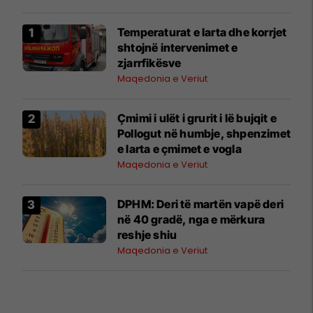
Temperaturat e larta dhe korrjet
shtojnë intervenimet e
zjarrfikësve
Maqedonia e Veriut
Çmimi i ulët i grurit i lë bujqit e
Pollogut në humbje, shpenzimet
e larta e çmimet e vogla
Maqedonia e Veriut
DPHM: Deri të martën vapë deri
në 40 gradë, nga e mërkura
reshje shiu
Maqedonia e Veriut