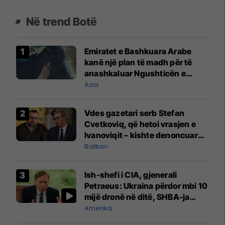
Në trend Botë
Emiratet e Bashkuara Arabe
kanë një plan të madh për të
anashkaluar Ngushticën e
Hormuzit
Azia
Vdes gazetari serb Stefan
Cvetkoviq, që hetoi vrasjen e
Ivanoviqit – kishte denoncuar
kërcënime ndaj vëllezërve
Ballkan
Vuçiq
Ish-shefi i CIA, gjenerali
Petraeus: Ukraina përdor mbi 10
mijë dronë në ditë, SHBA-ja
mbetet shumë prapa në
Amerika
prodhim