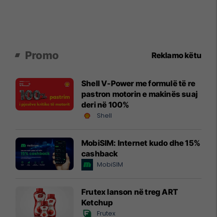
Promo
Reklamo këtu
Shell V-Power me formulë të re
pastron motorin e makinës suaj
deri në 100%
Shell
MobiSIM: Internet kudo dhe 15%
cashback
MobiSIM
Frutex lanson në treg ART
Ketchup
Frutex