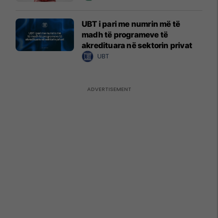
UBT i pari me numrin më të
madh të programeve të
akredituara në sektorin privat
UBT