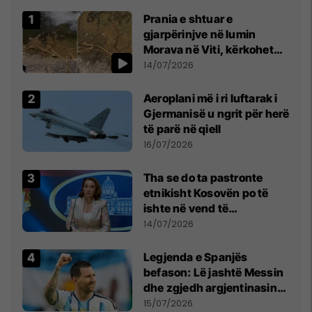
Prania e shtuar e
gjarpërinjve në lumin
Morava në Viti, kërkohet
kujdes nga qytetarët
14/07/2026
Aeroplani më i ri luftarak i
Gjermanisë u ngrit për herë
të parë në qiell
16/07/2026
Tha se do ta pastronte
etnikisht Kosovën po të
ishte në vend të
Millosheviqit, Lëvizja e
14/07/2026
Qytetarëve të Lirë në Serbi
kërkon shkarkimin e
Legjenda e Spanjës
menjëhershëm të
befason: Lë jashtë Messin
Snezhana Paunoviq
dhe zgjedh argjentinasin
më të mirë në botë
15/07/2026