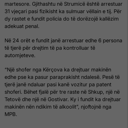
martesore. Gjithashtu në Strumicë është arrestuar
31 vjeçari pasi fizikisht ka sulmuar vëllain e tij. Për
dy rastet e fundit policia do të dorëzojë kallëzim
adekuat penal.
Në 24 orët e fundit janë arrestuar edhe 6 persona
të tjerë për drejtim të pa kontrolluar të
automjeteve.
“Një shofer nga Kërçova ka drejtuar makinën
edhe pse ka pasur paraprakisht ndalesë. Pesë të
tjerë janë ndaluar pasi kanë vozitur pa patent
shoferi. Bëhet fjalë për tre raste në Shkup, një në
Tetovë dhe një në Gostivar. Ky i fundit ka drejtuar
makinën nën ndikim të alkoolit”, njoftojnë nga
MPB.