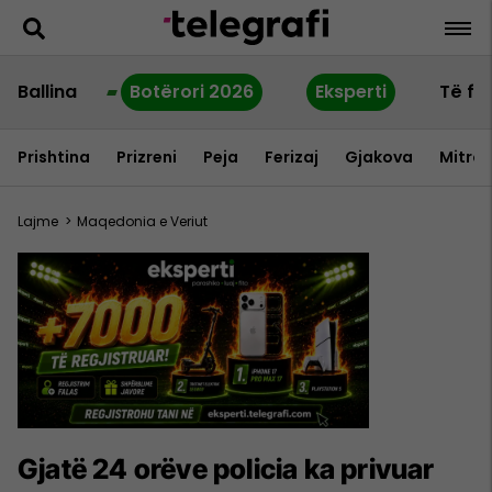
Ballina
Botërori 2026
Eksperti
Të fu
Prishtina
Prizreni
Peja
Ferizaj
Gjakova
Mitrov
Lajme
>
Maqedonia e Veriut
Gjatë 24 orëve policia ka privuar