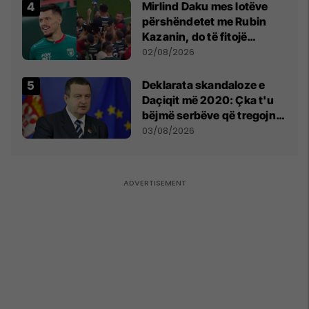
Mirlind Daku mes lotëve
përshëndetet me Rubin
Kazanin, do të fitojë
miliona te Spartak Moska
02/08/2026
​Deklarata skandaloze e
Daçiqit më 2020: Çka t'u
bëjmë serbëve që tregojnë
ku janë varrosur shqiptarët
03/08/2026
në Serbi