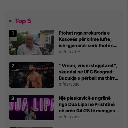
Top 5
Ftohet nga prokuroria e
Kosovës për krime lufte,
ish-gjenerali serb thotë se
dikush e tradhtoi në
02/08/2026
Beograd
“Vrisni, vrisni shqiptarët”,
skandal në UFC Beograd:
Buzukja u përball me thirrje
anti-shqiptare nga
01/08/2026
tribunat
Një pleskavicë e ngrënë
nga Dua Lipa në Prishtinë
në orën 04:28 të mëngjesit
- dhe bota digjitale serbe
03/08/2026
shpall gjendjen e luftës