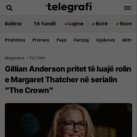
Ballina
Të fundit
Lajme
Botë
Ekono
Prishtina
Prizreni
Peja
Ferizaj
Gjakova
Mitrov
Magazina
>
TV / Film
Gillian Anderson pritet të luajë rolin
e Margaret Thatcher në serialin
"The Crown"