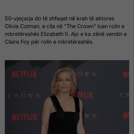
50-vjeçarja do të shfaqet në krah të aktores
Olivia Colman, e cila në "The Crown" luan rolin e
mbretëreshës Elizabeth II. Ajo e ka zënë vendin e
Claire Foy për rolin e mbretëreshës.