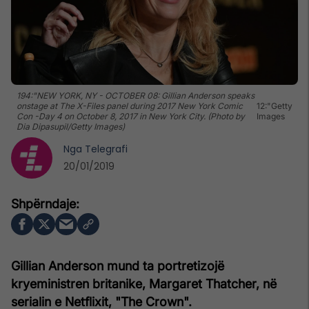
194:"NEW YORK, NY - OCTOBER 08: Gillian Anderson speaks
onstage at The X-Files panel during 2017 New York Comic
12:"Getty
Con -Day 4 on October 8, 2017 in New York City. (Photo by
Images
Dia Dipasupil/Getty Images)
Nga
Telegrafi
20/01/2019
Gillian Anderson mund ta portretizojë
kryeministren britanike, Margaret Thatcher, në
serialin e Netflixit, "The Crown".