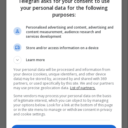
Telegrafi asks for your consent to use
your personal data for the following
purposes:
Personalised advertising and content, advertising and
content measurement, audience research and
services development
Store and/or access information on a device
Learn more
Your personal data will be processed and information from
your device (cookies, unique identifiers, and other device
data) may be stored by, accessed by and shared with 369
partners, or used specifically by this site. We and our partners
may use precise geolocation data.
List of partners.
Some vendors may process your personal data on the basis
of legitimate interest, which you can object to by managing
your options below. Look for a link at the bottom of this page
or in the site menu to manage or withdraw consent in privacy
and cookie settings.