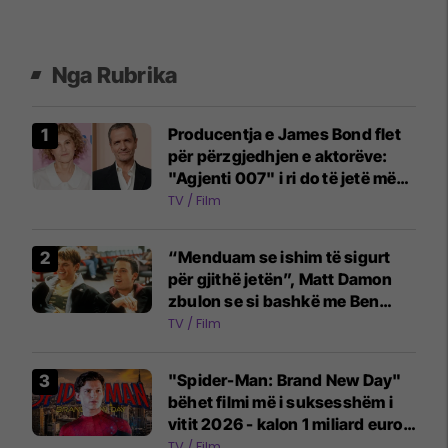
Nga Rubrika
Producentja e James Bond flet
për përzgjedhjen e aktorëve:
"Agjenti 007" i ri do të jetë më
emocionues dhe ndryshe
TV / Film
“Menduam se ishim të sigurt
për gjithë jetën”, Matt Damon
zbulon se si bashkë me Ben
Affleck mbetën pa para pas
TV / Film
suksesit të një filmi
"Spider-Man: Brand New Day"
bëhet filmi më i suksesshëm i
vitit 2026 - kalon 1 miliard euro
fitime
TV / Film