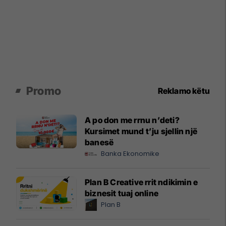
Promo
Reklamo këtu
A po don me rrnu n’deti?
Kursimet mund t’ju sjellin një
banesë
Banka Ekonomike
Plan B Creative rrit ndikimin e
biznesit tuaj online
Plan B