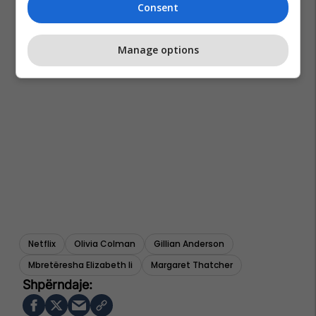
Consent
Manage options
Netflix
Olivia Colman
Gillian Anderson
Mbretëresha Elizabeth Ii
Margaret Thatcher