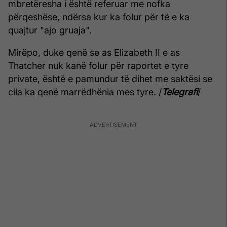
mbretëresha i është referuar me nofka
përqeshëse, ndërsa kur ka folur për të e ka
quajtur "ajo gruaja".
Mirëpo, duke qenë se as Elizabeth II e as
Thatcher nuk kanë folur për raportet e tyre
private, është e pamundur të dihet me saktësi se
cila ka qenë marrëdhënia mes tyre. /
Telegrafi
/