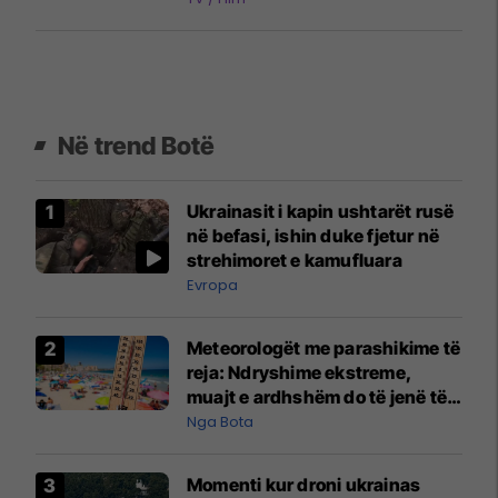
Në trend Botë
Ukrainasit i kapin ushtarët rusë
në befasi, ishin duke fjetur në
strehimoret e kamufluara
Evropa
Meteorologët me parashikime të
reja: Ndryshime ekstreme,
muajt e ardhshëm do të jenë të
pazakontë
Nga Bota
Momenti kur droni ukrainas