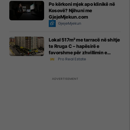
Po kërkoni mjek apo klinikë në
Kosovë? Njihuni me
GjejeMjekun.com
GjejeMjekun
Lokal 517m² me tarracë në shitje
te Rruga C – hapësirë e
favorshme për zhvillimin e
biznesit #15796
Pro Real Estate