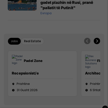
godet plazhin në Rusi, pranë
"pallatit të Putinit"
Evropa
Jobs
Real Estate
Padel Zone
Flex B
Recepsionist/e
Architect
Prishtine
Prishtinë
31 Gusht 2026
6 Shtator 2