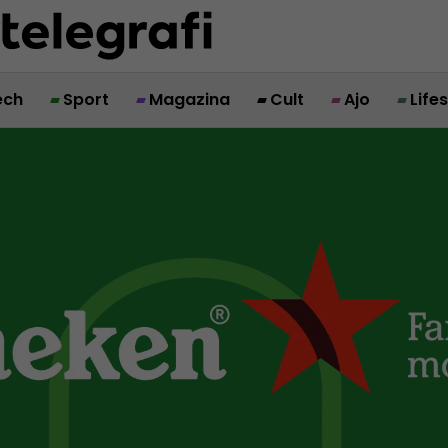
ech
Sport
Magazina
Cult
Ajo
Life