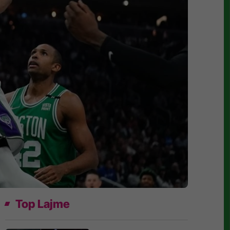
Top Lajme