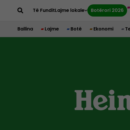
Të Fundit
Lajme lokale
Botërori 2026
Ballina
Lajme
Botë
Ekonomi
T