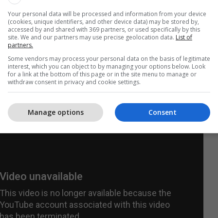
e 27 pikë ishte më efikasi tek skuadra mysafire,
Your personal data will be processed and information from your device
 nuk ishin të mjaftueshme për fitore.
(cookies, unique identifiers, and other device data) may be stored by,
accessed by and shared with 369 partners, or used specifically by this
site. We and our partners may use precise geolocation data.
List of
 katër mes dy skuadrave do të zhvillohet në
partners.
Bucks tani janë në epërsi 2-1.
Some vendors may process your personal data on the basis of legitimate
interest, which you can object to by managing your options below. Look
for a link at the bottom of this page or in the site menu to manage or
 e ka marrë edhe Golden State Warriors që ka
withdraw consent in privacy and cookie settings.
is Grizzlies me 30 pikë epërsi 142:112 për të
si 2-1.
/Telegrafi/
Manage options
Consent