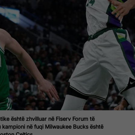
tike është zhvilluar në Fiserv Forum të
u kampioni në fuqi Milwaukee Bucks është
oston Celtics.