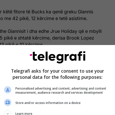
r këtë fitore të Bucks ka qenë greku Giannis
 me 42 pikë, 12 kërcime e tetë asistime.
e Giannisit i dha edhe Jrue Holiday që e mbylli
5 pikë e shtatë kërcime, derisa Brook Lopez
13 pikë e 10 kërcime.
Telegrafi asks for your consent to use your
personal data for the following purposes:
Personalised advertising and content, advertising and content
measurement, audience research and services development
Store and/or access information on a device
gram
Learn more