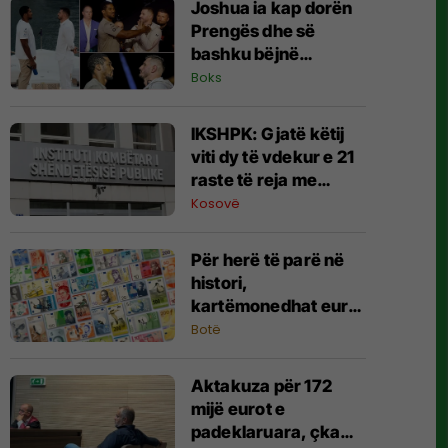
Joshua ia kap dorën
Prengës dhe së
bashku bëjnë
shqiponjën
Boks
IKSHPK: Gjatë këtij
viti dy të vdekur e 21
raste të reja me
HIV/AIDS
Kosovë
Për herë të parë në
histori,
kartëmonedhat euro
po ndryshohen - këto
Botë
janë propozimet
Aktakuza për 172
mijë eurot e
padeklaruara, çka