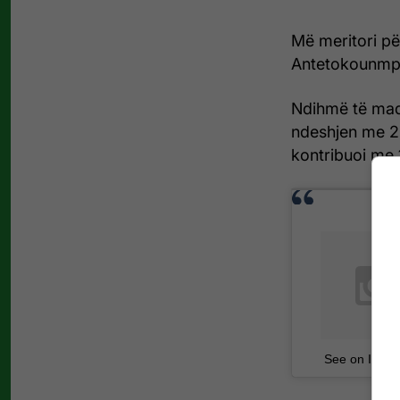
Më meritori pë
Antetokounmpo
Ndihmë të madh
ndeshjen me 2
kontribuoi me 
See on Insta