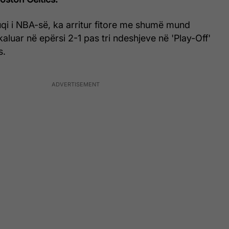
qi i NBA-së, ka arritur fitore me shumë mund
kaluar në epërsi 2-1 pas tri ndeshjeve në 'Play-Off'
s.