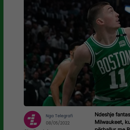
Ndeshje fantas
Nga
Telegrafi
Milwaukeet, k
08/05/2022
përballur me B