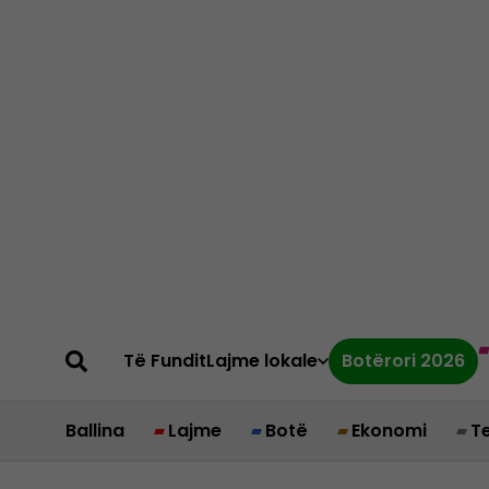
Të Fundit
Lajme lokale
Botërori 2026
Ballina
Lajme
Botë
Ekonomi
T