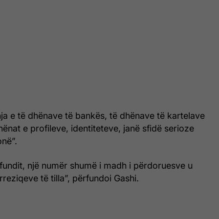
hja e të dhënave të bankës, të dhënave të kartelave
ënat e profileve, identiteteve, janë sfidë serioze
onë”.
 fundit, një numër shumë i madh i përdoruesve u
reziqeve të tilla”, përfundoi Gashi.