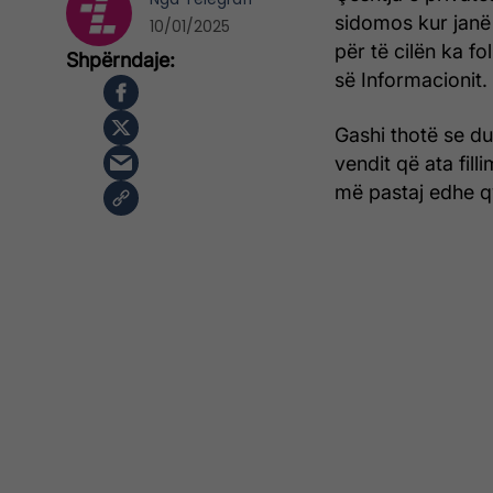
sidomos kur janë
10/01/2025
për të cilën ka fo
së Informacionit.
Gashi thotë se duh
vendit që ata fill
më pastaj edhe q