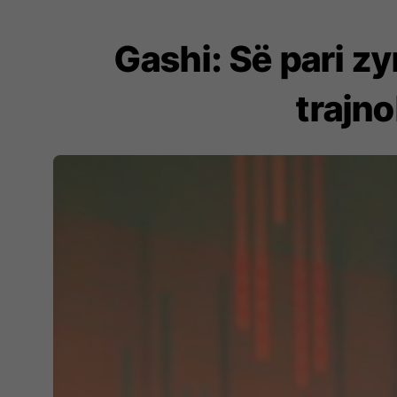
Gashi: Së pari zy
trajn