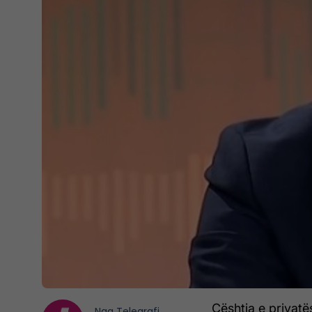
Çështja e privatë
Nga
Telegrafi