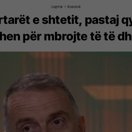
Lajme
>
Kosovë
rtarët e shtetit, pastaj q
ohen për mbrojte të të d