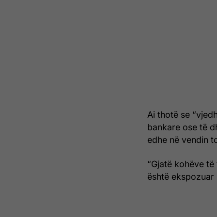
Ai thotë se “vjed
bankare ose të dh
edhe në vendin t
“Gjatë kohëve të
është ekspozuar r