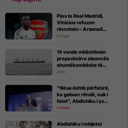
Plas te Real Madridi,
Vinicius refuzon
rinovimin – Arsenali
gati ofertën 140
La Liga
milionëshe
14 vende mbështesin
propozimin e aleancës
shumëkombëshe të
mbrojtjes detare të
Azia
udhëhequr nga Arabia
Saudite
"Nëse është përfshirë,
ka gabuar rëndë, nuk i
falet", Abdixhiku i çon
“selam” Përparim
Politikë
Ramës
Abdixhiku i mbijetoi