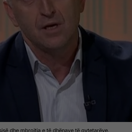
sisë dhe mbrojtja e të dhënave të qytetarëve,