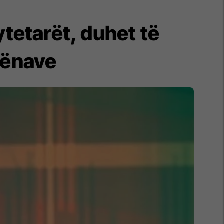
ytetarët, duhet të
hënave