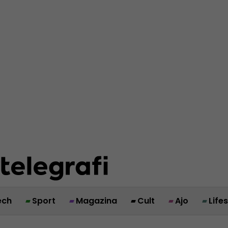
ech
Sport
Magazina
Cult
Ajo
Life