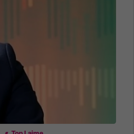
Top Lajme