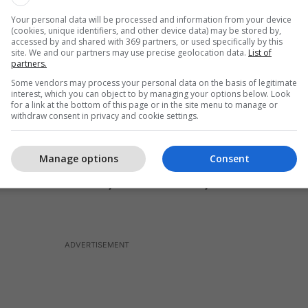
dhënave tona personale, si mediat sociale, sistemet
Your personal data will be processed and information from your device
rdoren”, deklaroi Gashi, për Klan Kosova.
(cookies, unique identifiers, and other device data) may be stored by,
accessed by and shared with 369 partners, or used specifically by this
site. We and our partners may use precise geolocation data.
List of
jtjes së të dhënave, Gashi tutje shtoi se qytetarët
partners.
n të dhëna të ndjeshme në platforma të pasigurta
Some vendors may process your personal data on the basis of legitimate
n fjalëkalime të lehta e të thjeshta. Po ashtu, ai
interest, which you can object to by managing your options below. Look
for a link at the bottom of this page or in the site menu to manage or
ët të mos vendosin një fjalëkalim të njëjtë në shumë
withdraw consent in privacy and cookie settings.
likacione.
Manage options
Consent
im Gashi vlerëson se qytetarët bien pre e mos
 teksa thotë se fëmijët dhe të miturit janë më të