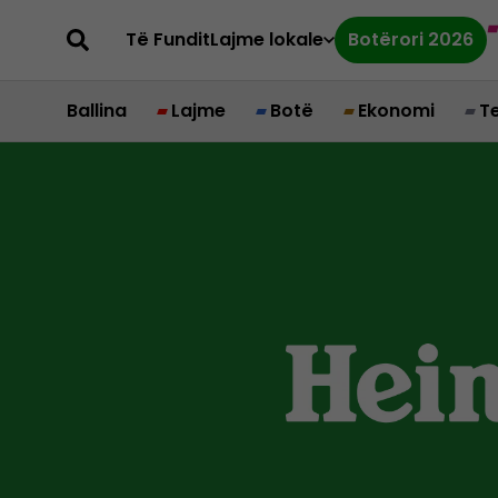
Të Fundit
Lajme lokale
Botërori 2026
Ballina
Lajme
Botë
Ekonomi
T