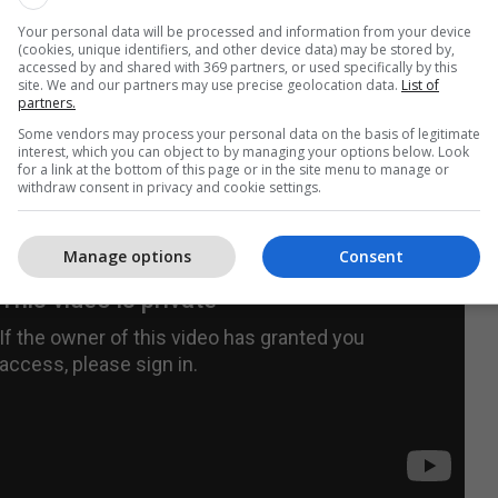
r në fund nuk ia doli të realizoi.
Your personal data will be processed and information from your device
(cookies, unique identifiers, and other device data) may be stored by,
ë mirë e kishte në minutën e 67-të të ndeshjes
accessed by and shared with 369 partners, or used specifically by this
site. We and our partners may use precise geolocation data.
List of
 mposhtë portierin mysafir nga pika e bardhë.
partners.
Some vendors may process your personal data on the basis of legitimate
interest, which you can object to by managing your options below. Look
for a link at the bottom of this page or in the site menu to manage or
withdraw consent in privacy and cookie settings.
Manage options
Consent