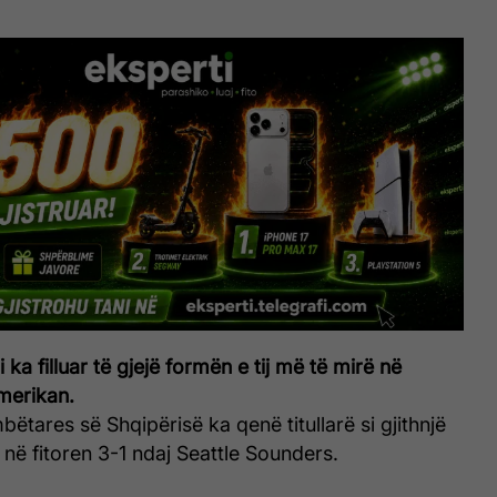
ka filluar të gjejë formën e tij më të mirë në
merikan.
ëtares së Shqipërisë ka qenë titullarë si gjithnjë
në fitoren 3-1 ndaj Seattle Sounders.