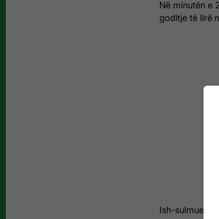
Në minutën e 2
goditje të lir
Ish-sulmuesi i