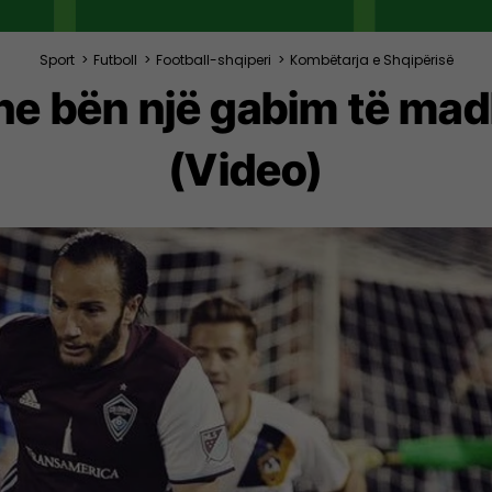
Sport
>
Futboll
>
Football-shqiperi
>
Kombëtarja e Shqipërisë
he bën një gabim të ma
(Video)