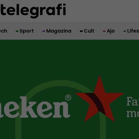
ech
Sport
Magazina
Cult
Ajo
Life