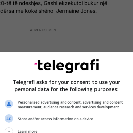
0-të të ndeshjes, Gashi ekzekutoi bukur një
ë ndërsa me kokë shënoi Jermaine Jones.
Telegrafi asks for your consent to use your
personal data for the following purposes:
Personalised advertising and content, advertising and content
measurement, audience research and services development
Store and/or access information on a device
 Baselit dhe Grasshopperit kishte edhe disa raste të
Learn more