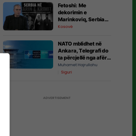
Fetoshi: Me
dekorimin e
Marinkoviq, Serbia
në altarin e krimit
Kosovë
NATO mblidhet në
Ankara, Telegrafi do
ta përcjellë nga afër
samitin ku pritet të
Muhamet Hajrullahu
vendosen prioritetet
Siguri
e reja të sigurisë