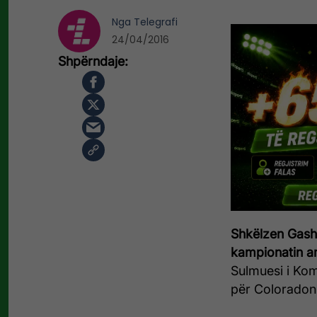
Nga
Telegrafi
24/04/2016
Shkëlzen Gashi 
kampionatin a
Sulmuesi i Komb
për Coloradon 