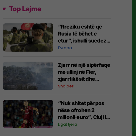
Top Lajme
“Rreziku është që
Rusia të bëhet e
etur”, ishulli suedez i
Detit Baltik përgatitet
Evropa
për pushtim
Zjarr në një sipërfaqe
me ullinj në Fier,
zjarrfikësit dhe
banorët në aksion
Shqipëri
për shuarjen e
flakëve
“Nuk shitet përpos
nëse ofrohen 2
milionë euro”, Cluji i
qartë për Meriton
Ligat tjera
Korenicën