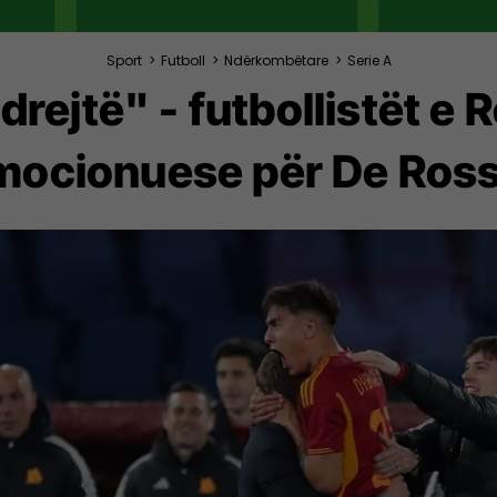
Sport
>
Futboll
>
Ndërkombëtare
>
Serie A
padrejtë" - futbollistët
mocionuese për De Ross