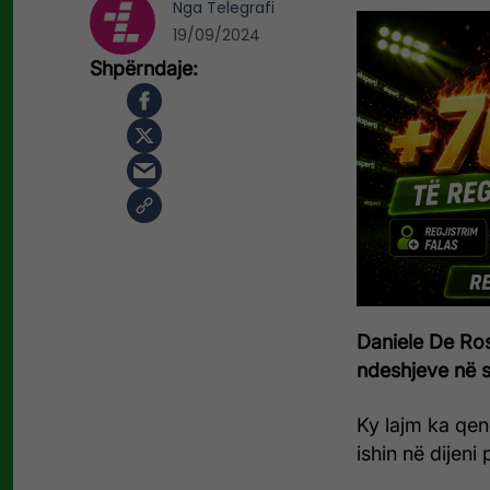
Nga
Telegrafi
19/09/2024
Daniele De Ro
ndeshjeve në s
Ky lajm ka qenë
ishin në dijeni 