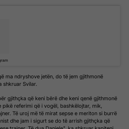
gram
që ma ndryshove jetën, do të jem gjithmonë
 shkruar Svilar.
për gjithçka që keni bërë dhe keni qenë gjithmonë
 pikë referimi që i vogël, bashkëlojtar, mik,
jner. Të uroj më të mirat sepse e meriton si burrë
nist dhe jam i sigurt se do të arrish gjithçka që
ese trajner. Të dua Daniele", ka shkruar kapiteni