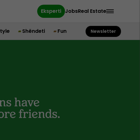
Eksperti
Jobs
Real Estate
style
Shëndeti
Fun
Newsletter