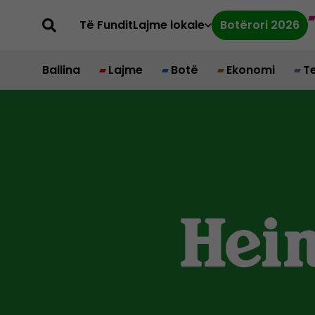
Të Fundit
Lajme lokale
Botërori 2026
Ballina
Lajme
Botë
Ekonomi
T