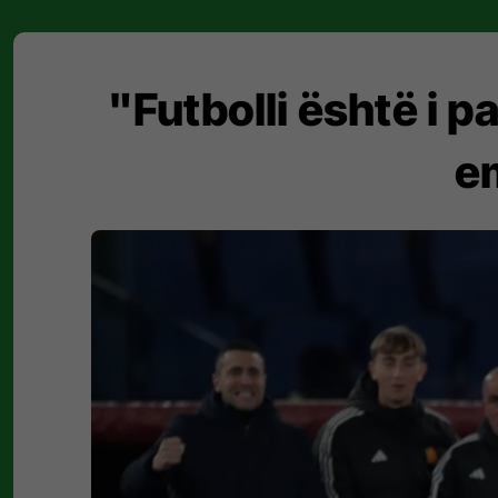
"Futbolli është i 
e