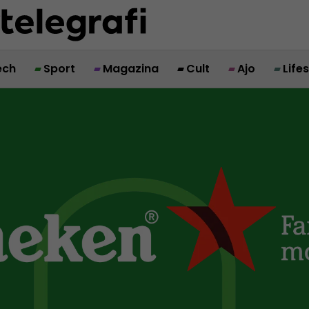
ech
Sport
Magazina
Cult
Ajo
Life