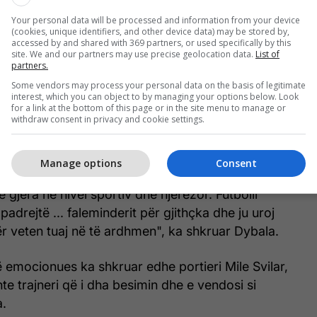
Your personal data will be processed and information from your device
(cookies, unique identifiers, and other device data) may be stored by,
accessed by and shared with 369 partners, or used specifically by this
site. We and our partners may use precise geolocation data.
List of
partners.
Some vendors may process your personal data on the basis of legitimate
interest, which you can object to by managing your options below. Look
for a link at the bottom of this page or in the site menu to manage or
withdraw consent in privacy and cookie settings.
gram
Manage options
Consent
anë kaluar shumë muaj, por ka mjaftuar për të na
 gjëra në nivel sportiv dhe njerëzor. Futbolli
padrejtë ... faleminderit për gjithçka dhe ju uroj
r veten tuaj në të ardhmen", ka shkruar Dybala.
mocionues ka shkruar edhe portieri Mile Svilar,
te trajneri që i dha besimin dhe e vendosi si
a.