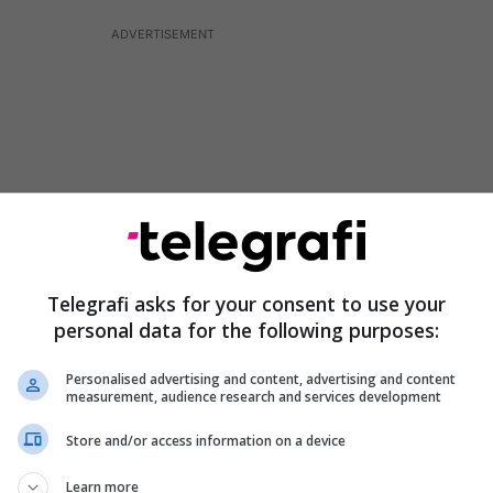
Telegrafi asks for your consent to use your
personal data for the following purposes:
Personalised advertising and content, advertising and content
llistët e klubit italian kanë shkruar mesazhe
measurement, audience research and services development
 rrjetet sociale duke falënderuar legjendën
Store and/or access information on a device
Learn more