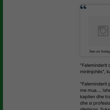
See on Insta
"Faleminderit 
mirënjohës", ka
"Faleminderit 
me mua.... Ishe
kapiten dhe tra
dhe si profesio
dëshiron. Suks