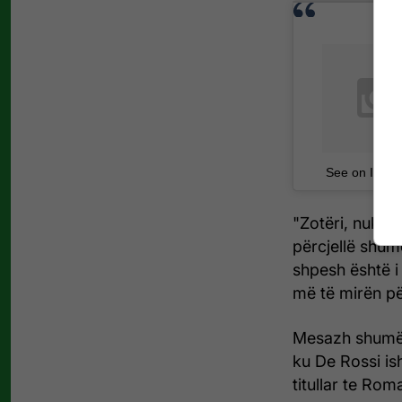
See on Insta
"Zotëri, nuk k
përcjellë shumë
shpesh është i 
më të mirën pë
Mesazh shumë e
ku De Rossi ish
titullar te Rom