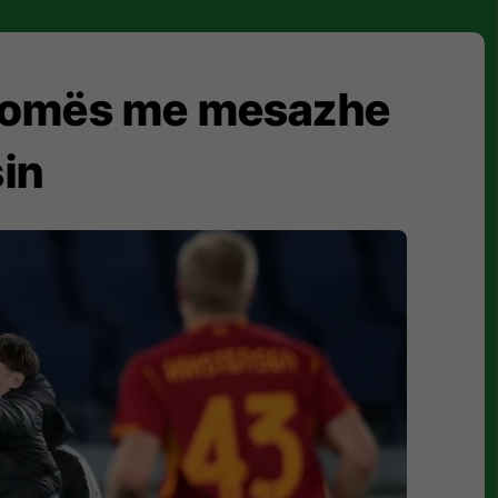
 e Romës me mesazhe
in