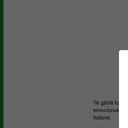
Të gjithë futbo
emocionuese në
italiane.