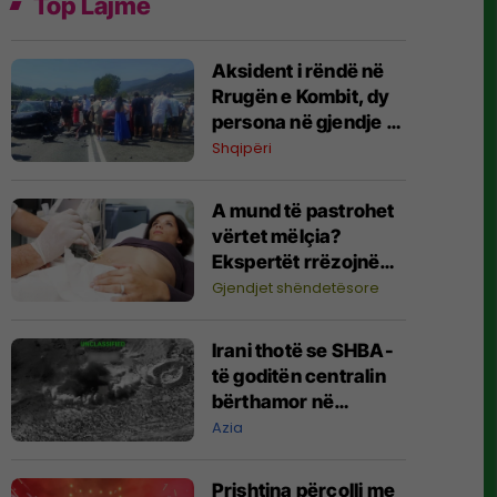
Top Lajme
​Aksident i rëndë në
Rrugën e Kombit, dy
persona në gjendje të
rëndë
Shqipëri
A mund të pastrohet
vërtet mëlçia?
Ekspertët rrëzojnë
një nga metodat më
Gjendjet shëndetësore
të njohura
Irani thotë se SHBA-
të goditën centralin
bërthamor në
ndërtim e sipër
Azia
Prishtina përcolli me