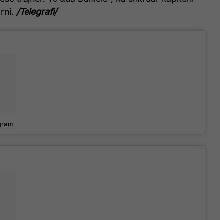
rni.
/Telegrafi/
gram