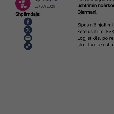
Nga
Telegrafi
ushtrimin ndërkom
23/03/2026
Gjermani.
Sipas një njoftimi
këtë ushtrim, FS
Logjistikës, po r
strukturat e usht