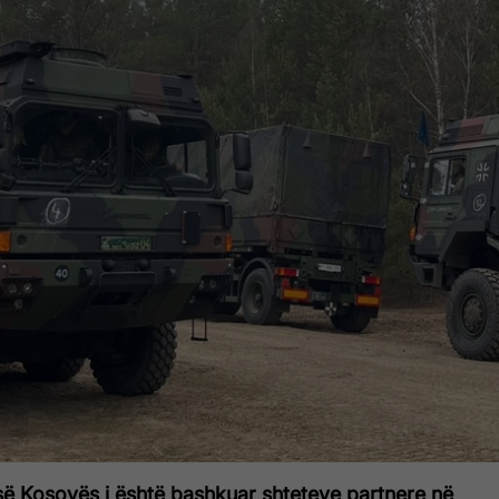
 së Kosovës i është bashkuar shteteve partnere në