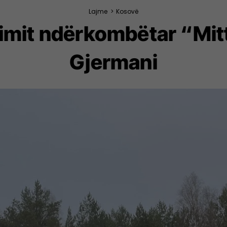
Lajme
>
Kosovë
rimit ndërkombëtar “Mi
Gjermani