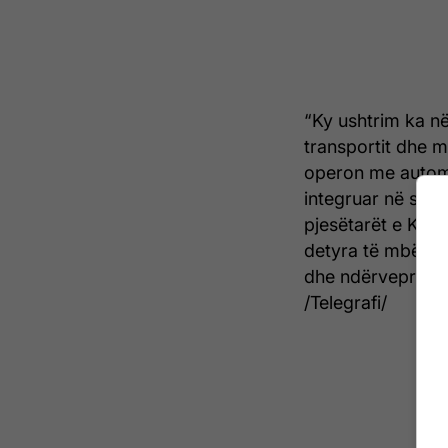
“Ky ushtrim ka në
transportit dhe mb
operon me automje
integruar në stru
pjesëtarët e Kom
detyra të mbësht
dhe ndërvepruesh
/Telegrafi/