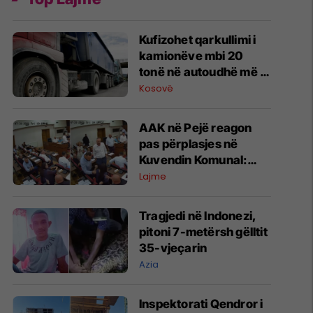
Kufizohet qarkullimi i
kamionëve mbi 20
tonë në autoudhë më 1
gusht
Kosovë
AAK në Pejë reagon
pas përplasjes në
Kuvendin Komunal:
Debati u shoqërua me
Lajme
sjellje të
papërshtatshme
Tragjedi në Indonezi,
pitoni 7-metërsh gëlltit
35-vjeçarin
Azia
Inspektorati Qendror i