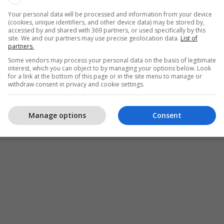
Your personal data will be processed and information from your device
(cookies, unique identifiers, and other device data) may be stored by,
accessed by and shared with 369 partners, or used specifically by this
site. We and our partners may use precise geolocation data.
List of
partners.
Some vendors may process your personal data on the basis of legitimate
interest, which you can object to by managing your options below. Look
for a link at the bottom of this page or in the site menu to manage or
withdraw consent in privacy and cookie settings.
Manage options
Consent