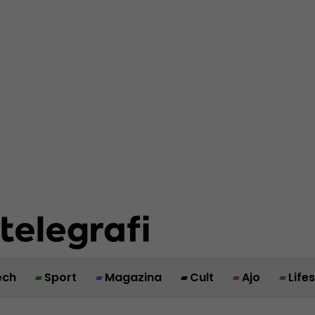
ech
Sport
Magazina
Cult
Ajo
Life