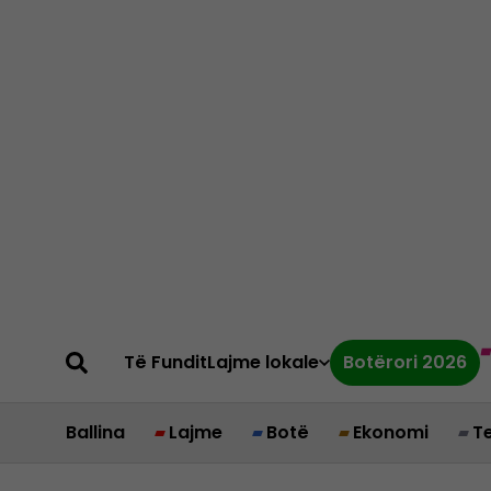
Të Fundit
Lajme lokale
Botërori 2026
Ballina
Lajme
Botë
Ekonomi
T