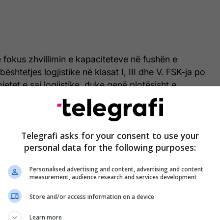
 fokus zhvillimin e kapaciteteve në fushën e
ështetjes logjistike në klasat I, III dhe V. FSK-ja po
tet e saj logjistike, duke qenë plotësisht e
kturat e ushtrisë gjermane. Përmes këtij ushtrimi,
andës së Logjistikës po realizojnë me sukses
etjes në transport, duke dëshmuar profesionalizëm
Telegrafi asks for your consent to use your
mëri në mjedis ndërkombëtar”, thuhet në njoftim.
personal data for the following purposes:
Personalised advertising and content, advertising and content
measurement, audience research and services development
Store and/or access information on a device
Learn more