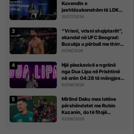
Kuvendin e
jashtëzakonshëm të LDK-
së
30/07/2026
“Vrisni, vrisni shqiptarët”,
skandal në UFC Beograd:
Buzukja u përball me thirrje
anti-shqiptare nga
01/08/2026
tribunat
Një pleskavicë e ngrënë
nga Dua Lipa në Prishtinë
në orën 04:28 të mëngjesit
- dhe bota digjitale serbe
03/08/2026
shpall gjendjen e luftës
Mirlind Daku mes lotëve
përshëndetet me Rubin
Kazanin, do të fitojë
miliona te Spartak Moska
02/08/2026