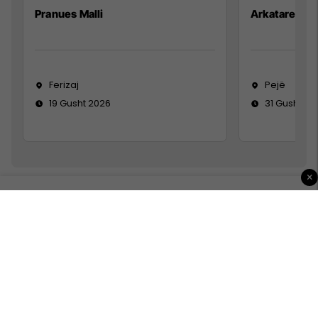
Pranues Malli
Arkatare
Ferizaj
Pejë
19 Gusht 2026
31 Gusht 20
×