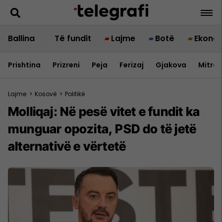
Ballina
Të fundit
Lajme
Botë
Ekono
Prishtina
Prizreni
Peja
Ferizaj
Gjakova
Mitrov
Lajme
>
Kosovë
>
Politikë
Molliqaj: Në pesë vitet e fundit ka
munguar opozita, PSD do të jetë
alternativë e vërtetë