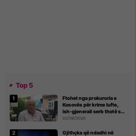
Top 5
Ftohet nga prokuroria e
Kosovës për krime lufte,
ish-gjenerali serb thotë se
dikush e tradhtoi në
02/08/2026
Beograd
Gjithçka që ndodhi në