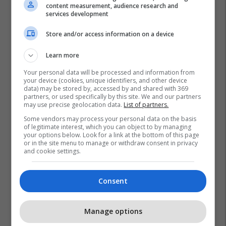
content measurement, audience research and
services development
Store and/or access information on a device
Learn more
Psd
Dardan Molliqaj
Your personal data will be processed and information from
your device (cookies, unique identifiers, and other device
data) may be stored by, accessed by and shared with 369
partners, or used specifically by this site. We and our partners
may use precise geolocation data.
List of partners.
Some vendors may process your personal data on the basis
of legitimate interest, which you can object to by managing
your options below. Look for a link at the bottom of this page
or in the site menu to manage or withdraw consent in privacy
and cookie settings.
Consent
Manage options