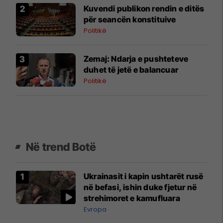
Kuvendi publikon rendin e ditës
për seancën konstituive
Politikë
Zemaj: Ndarja e pushteteve
duhet të jetë e balancuar
Politikë
Në trend Botë
Ukrainasit i kapin ushtarët rusë
në befasi, ishin duke fjetur në
strehimoret e kamufluara
Evropa