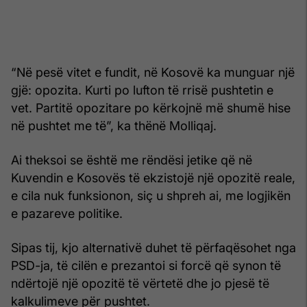
“Në pesë vitet e fundit, në Kosovë ka munguar një
gjë: opozita. Kurti po lufton të rrisë pushtetin e
vet. Partitë opozitare po kërkojnë më shumë hise
në pushtet me të”, ka thënë Molliqaj.
Ai theksoi se është me rëndësi jetike që në
Kuvendin e Kosovës të ekzistojë një opozitë reale,
e cila nuk funksionon, siç u shpreh ai, me logjikën
e pazareve politike.
Sipas tij, kjo alternativë duhet të përfaqësohet nga
PSD-ja, të cilën e prezantoi si forcë që synon të
ndërtojë një opozitë të vërtetë dhe jo pjesë të
kalkulimeve për pushtet.