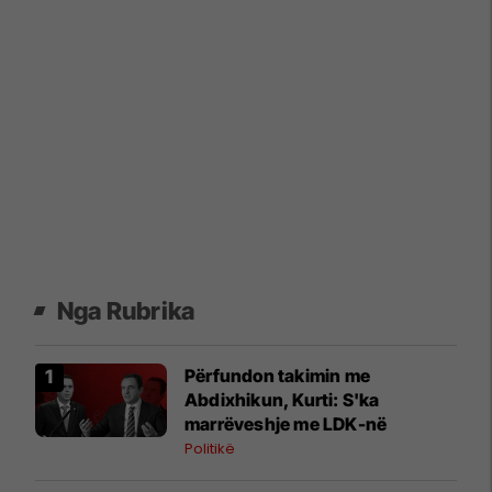
Nga Rubrika
Përfundon takimin me
Abdixhikun, Kurti: S'ka
marrëveshje me LDK-në
Politikë