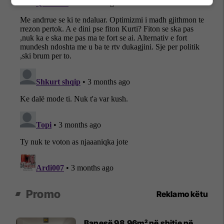
Promo
Reklamo këtu
Banesë 98.96m² në shitje në