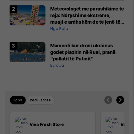
Meteorologët me parashikime të
reja: Ndryshime ekstreme,
muajt e ardhshëm do të jenë të
pazakontë
Nga Bota
Momenti kur droni ukrainas
godet plazhin në Rusi, pranë
"pallatit të Putinit"
Evropa
Jobs
Real Estate
Viva Fresh Store
Viva F