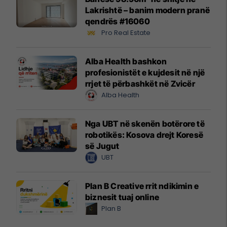
Lakrishtë – banim modern pranë
qendrës #16060
Pro Real Estate
Alba Health bashkon
profesionistët e kujdesit në një
rrjet të përbashkët në Zvicër
Alba Health
Nga UBT në skenën botërore të
robotikës: Kosova drejt Koresë
së Jugut
UBT
Plan B Creative rrit ndikimin e
biznesit tuaj online
Plan B