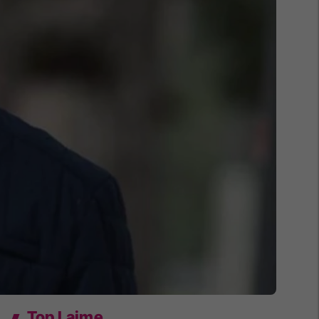
Top Lajme