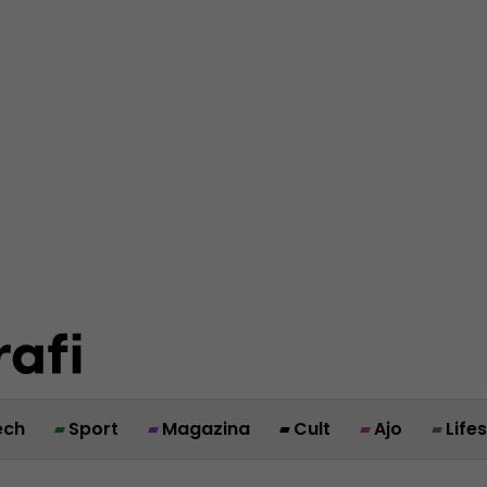
ech
Sport
Magazina
Cult
Ajo
Life