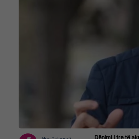
Dënimi i tre të a
Nga
Telegrafi