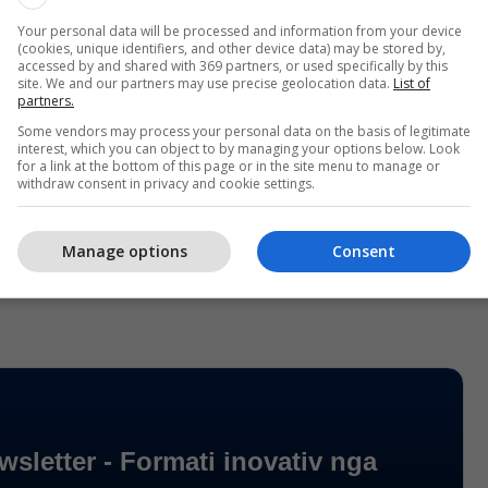
endura në këtë kontekst, Milan Radoiçiq, vazhdon
ë Serbi dhe të jetë i përfshirë në aktivitete ekonomike.
Your personal data will be processed and information from your device
(cookies, unique identifiers, and other device data) may be stored by,
accessed by and shared with 369 partners, or used specifically by this
site. We and our partners may use precise geolocation data.
List of
më e drejtpërdrejtë se regjimi në Beograd i
partners.
dije këta njerëz”, tha Niniq.
Some vendors may process your personal data on the basis of legitimate
interest, which you can object to by managing your options below. Look
for a link at the bottom of this page or in the site menu to manage or
r Spasojeviqin dhe Toliqin me burgim të
withdraw consent in privacy and cookie settings.
sa Maksimoviqin me 30 vjet burgim, vendim që ka
olitike dhe diplomatike rreth rolit të Serbisë në
Manage options
Consent
të Kosovës.