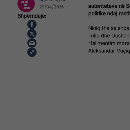
autoriteteve në S
29/04/2026
politike ndaj rast
Niniq tha se shpa
Toliq dhe Dushan
“falimentim moral 
Aleksandar Vuçiq