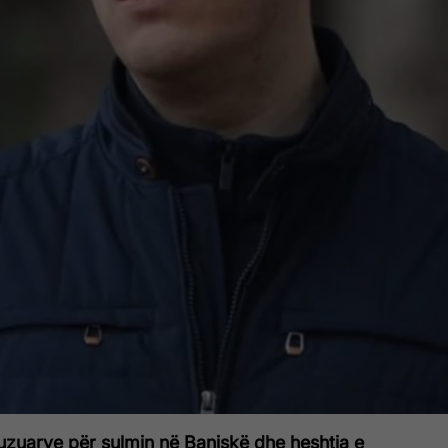
kuzuarve për sulmin në Banjskë dhe heshtja e