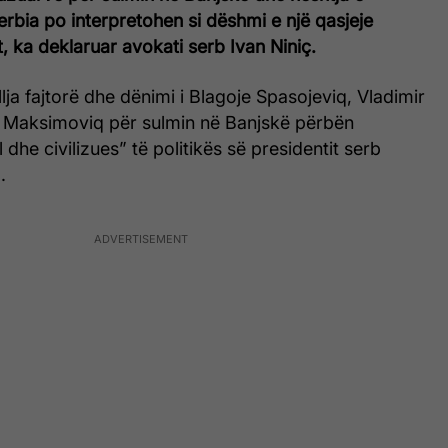
erbia po interpretohen si dëshmi e një qasjeje
it, ka deklaruar avokati serb Ivan Niniç.
llja fajtorë dhe dënimi i Blagoje Spasojeviq, Vladimir
 Maksimoviq për sulmin në Banjskë përbën
dhe civilizues” të politikës së presidentit serb
.