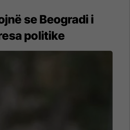
ojnë se Beogradi i
resa politike