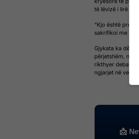
kryesore të përm
të lëvizë i lirë n
“Kjo është prova 
sakrifikoi me vetë
Gjykata ka dënua
përjetshëm, ndër
rikthyer debatet p
ngjarjet në veri 