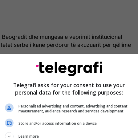
i i Beogradit dhe mungesa e veprimit institucional
itetet serbe i kanë përdorur të akuzuarit për qëllime
ëm një disfatë ligjore, ky është një falimentim i
he moral i politikës së tradhtisë së Vuçiqit”, është
Telegrafi asks for your consent to use your
personal data for the following purposes:
e veprimet në veri të Kosovës janë shndërruar,
Personalised advertising and content, advertising and content
ëra politike dhe ekonomike”, ndërsa qytetarët janë
measurement, audience research and services development
je”.
Store and/or access information on a device
shtu se, pavarësisht dënimeve, një nga figurat
Learn more