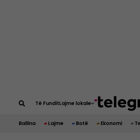
Të Fundit
Lajme lokale
Ballina
Lajme
Botë
Ekonomi
T