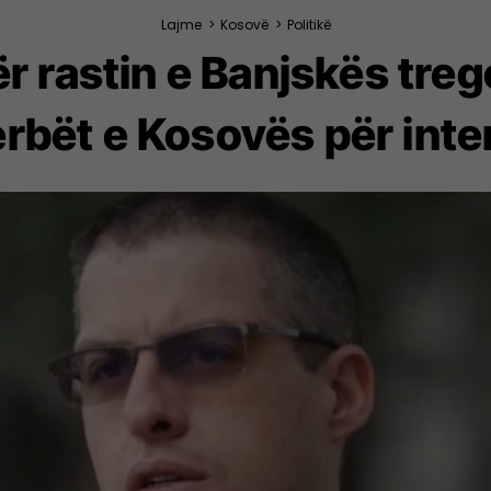
Lajme
>
Kosovë
>
Politikë
r rastin e Banjskës treg
erbët e Kosovës për inte