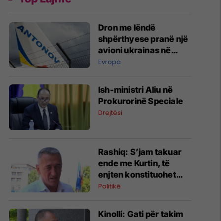
Dron me lëndë
shpërthyese pranë një
avioni ukrainas në
Leipzig
Evropa
Ish-ministri ​Aliu në
Prokurorinë Speciale
Drejtësi
​Rashiq: S’jam takuar
ende me Kurtin, të
enjten konstituohet
kuvendi por s’votohet
Politikë
qeveria
Kinolli: Gati për takim