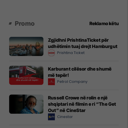
Promo
Reklamo këtu
Zgjidhni PrishtinaTicket për
udhëtimin tuaj drejt Hamburgut
Prishtina Ticket
Karburant cilësor dhe shumë
më tepër!
Petrol Company
Russell Crowe në rolin e një
shqiptari në filmin e ri “The Get
Out” në CineStar
Cinestar