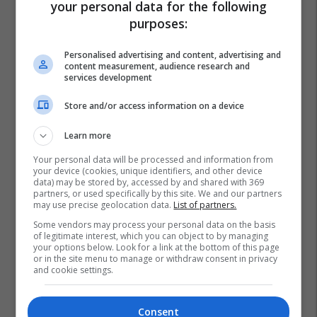
your personal data for the following
purposes:
Personalised advertising and content, advertising and
content measurement, audience research and
services development
Store and/or access information on a device
Learn more
Your personal data will be processed and information from
your device (cookies, unique identifiers, and other device
data) may be stored by, accessed by and shared with 369
partners, or used specifically by this site. We and our partners
may use precise geolocation data.
List of partners.
Some vendors may process your personal data on the basis
Kfor
Nato
of legitimate interest, which you can object to by managing
your options below. Look for a link at the bottom of this page
or in the site menu to manage or withdraw consent in privacy
and cookie settings.
Consent