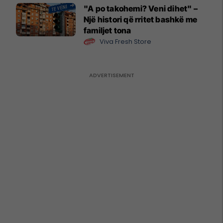
"A po takohemi? Veni dihet" –
Një histori që rritet bashkë me
familjet tona
Viva Fresh Store