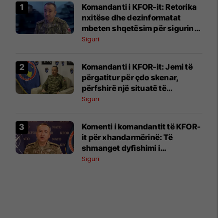
Komandanti i KFOR-it: Retorika
nxitëse dhe dezinformatat
mbeten shqetësim për sigurinë
në Kosovë
Siguri
Komandanti i KFOR-it: Jemi të
përgatitur për çdo skenar,
përfshirë një situatë të
ngjashme me Banjskën
Siguri
Komenti i komandantit të KFOR-
it për xhandarmërinë: Të
shmanget dyfishimi i
përpjekjeve
Siguri