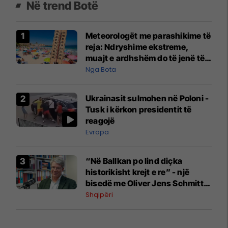
Në trend Botë
Meteorologët me parashikime të
reja: Ndryshime ekstreme,
muajt e ardhshëm do të jenë të
pazakontë
Nga Bota
Ukrainasit sulmohen në Poloni -
Tusk i kërkon presidentit të
reagojë
Evropa
“Në Ballkan po lind diçka
historikisht krejt e re” - një
bisedë me Oliver Jens Schmitt
mbi protestat në Shqipëri dhe të
Shqipëri
kaluarën e rajonit