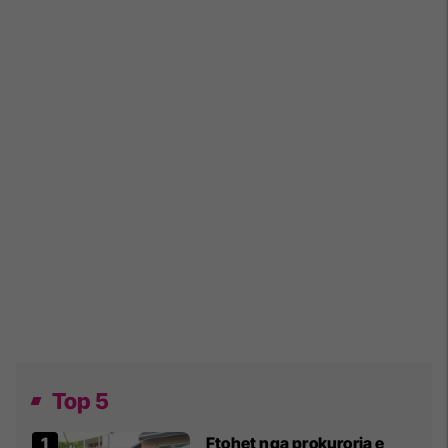
Top 5
Ftohet nga prokuroria e