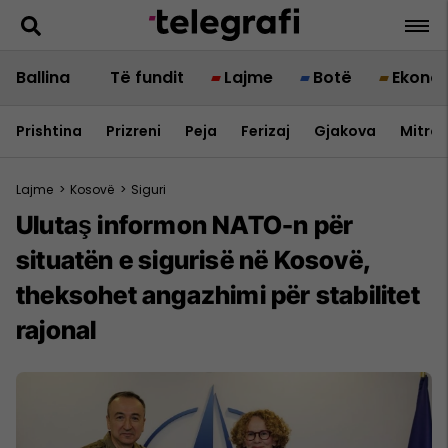
Ballina
Të fundit
Lajme
Botë
Ekono
Prishtina
Prizreni
Peja
Ferizaj
Gjakova
Mitrov
Lajme
>
Kosovë
>
Siguri
Ulutaş informon NATO-n për
situatën e sigurisë në Kosovë,
theksohet angazhimi për stabilitet
rajonal