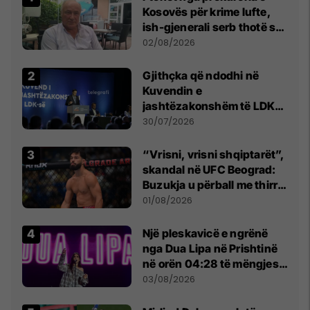
Kosovës për krime lufte,
ish-gjenerali serb thotë se
dikush e tradhtoi në
02/08/2026
Beograd
Gjithçka që ndodhi në
Kuvendin e
jashtëzakonshëm të LDK-
së
30/07/2026
“Vrisni, vrisni shqiptarët”,
skandal në UFC Beograd:
Buzukja u përball me thirrje
anti-shqiptare nga
01/08/2026
tribunat
Një pleskavicë e ngrënë
nga Dua Lipa në Prishtinë
në orën 04:28 të mëngjesit
- dhe bota digjitale serbe
03/08/2026
shpall gjendjen e luftës