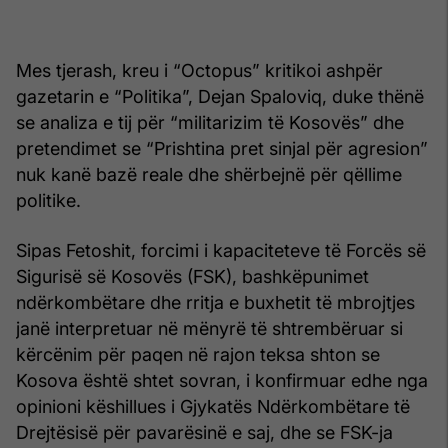
Mes tjerash, kreu i “Octopus” kritikoi ashpër
gazetarin e “Politika”, Dejan Spaloviq, duke thënë
se analiza e tij për “militarizim të Kosovës” dhe
pretendimet se “Prishtina pret sinjal për agresion”
nuk kanë bazë reale dhe shërbejnë për qëllime
politike.
Sipas Fetoshit, forcimi i kapaciteteve të Forcës së
Sigurisë së Kosovës (FSK), bashkëpunimet
ndërkombëtare dhe rritja e buxhetit të mbrojtjes
janë interpretuar në mënyrë të shtrembëruar si
kërcënim për paqen në rajon teksa shton se
Kosova është shtet sovran, i konfirmuar edhe nga
opinioni këshillues i Gjykatës Ndërkombëtare të
Drejtësisë për pavarësinë e saj, dhe se FSK-ja