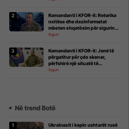
Komandanti i KFOR-it: Retorika
nxitëse dhe dezinformatat
mbeten shqetësim për sigurinë
në Kosovë
Siguri
Komandanti i KFOR-it: Jemi të
përgatitur për çdo skenar,
përfshirë një situatë të
ngjashme me Banjskën
Siguri
Në trend Botë
Ukrainasit i kapin ushtarët rusë