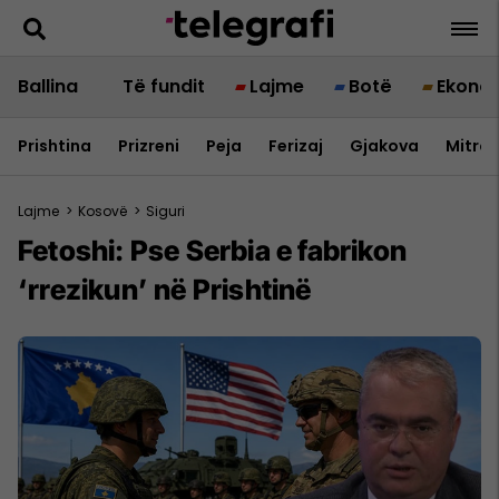
Ballina
Të fundit
Lajme
Botë
Ekono
Prishtina
Prizreni
Peja
Ferizaj
Gjakova
Mitrov
Lajme
>
Kosovë
>
Siguri
Fetoshi: Pse Serbia e fabrikon
‘rrezikun’ në Prishtinë