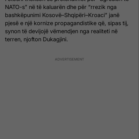
NATO-s” në të kaluarën dhe për “rrezik nga
bashkëpunimi Kosovë–Shqipëri–Kroaci” janë
pjesë e një kornize propagandistike që, sipas tij,
synon të devijojë vëmendjen nga realiteti në
terren, njofton Dukagjini.