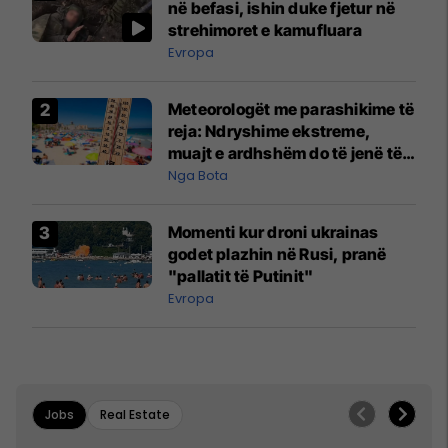
në befasi, ishin duke fjetur në
strehimoret e kamufluara
Evropa
Meteorologët me parashikime të
reja: Ndryshime ekstreme,
muajt e ardhshëm do të jenë të
pazakontë
Nga Bota
Momenti kur droni ukrainas
godet plazhin në Rusi, pranë
"pallatit të Putinit"
Evropa
Jobs
Real Estate