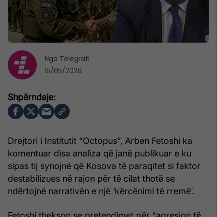
Nga
Telegrafi
15/05/2026
Drejtori i Institutit “Octopus”, Arben Fetoshi ka
komentuar disa analiza që janë publikuar e ku
sipas tij synojnë që Kosova të paraqitet si faktor
destabilizues në rajon për të cilat thotë se
ndërtojnë narrativën e një ‘kërcënimi të rremë’.
Fetoshi thekson se pretendimet për “agresion të