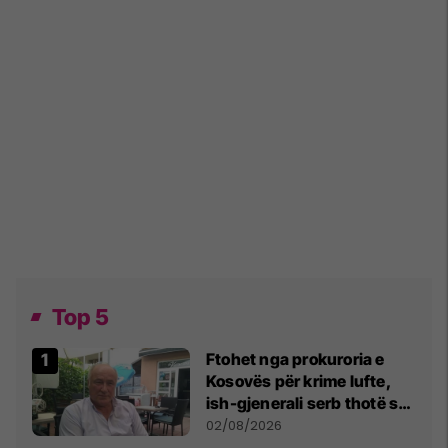
Top 5
Ftohet nga prokuroria e
Kosovës për krime lufte,
ish-gjenerali serb thotë se
dikush e tradhtoi në
02/08/2026
Beograd