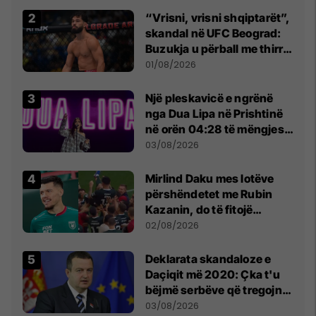
“Vrisni, vrisni shqiptarët”,
skandal në UFC Beograd:
Buzukja u përball me thirrje
anti-shqiptare nga
01/08/2026
tribunat
Një pleskavicë e ngrënë
nga Dua Lipa në Prishtinë
në orën 04:28 të mëngjesit
- dhe bota digjitale serbe
03/08/2026
shpall gjendjen e luftës
Mirlind Daku mes lotëve
përshëndetet me Rubin
Kazanin, do të fitojë
miliona te Spartak Moska
02/08/2026
​Deklarata skandaloze e
Daçiqit më 2020: Çka t'u
bëjmë serbëve që tregojnë
ku janë varrosur shqiptarët
03/08/2026