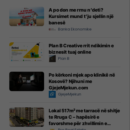
A po don me rrnu n’deti?
Kursimet mund t’ju sjellin një
banesë
Banka Ekonomike
Plan B Creative rrit ndikimin e
biznesit tuaj online
Plan B
Po kërkoni mjek apo klinikë në
Kosovë? Njihuni me
GjejeMjekun.com
GjejeMjekun
Lokal 517m² me tarracë në shitje
te Rruga C – hapësirë e
favorshme për zhvillimin e
biznesit #15796
Pro Real Estate