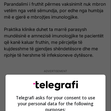
Parandalimi i fruthit përmes vaksinimit nuk mbron
vetëm nga vetë sëmundja, por edhe nga humbja
më e gjerë e mbrojtjes imunologjike.
Praktika klinike duhet ta marrë parasysh
mundësinë e amnezisë imunologjike te pacientët
që kanë kaluar fruthin, me përcjellje të
kujdesshme të gjendjes shëndetësore dhe me
njohje të hershme të infeksioneve dytësore.
Telegrafi asks for your consent to use
your personal data for the following
purposes: