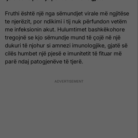
Fruthi është një nga sëmundjet virale më ngjitëse
te njerëzit, por ndikimi i tij nuk përfundon vetëm
me infeksionin akut. Hulumtimet bashkëkohore
tregojnë se kjo sëmundje mund të çojë në një
dukuri të njohur si amnezi imunologjike, gjatë së
cilës humbet një pjesë e imunitetit të fituar më
parë ndaj patogjenëve të tjerë.