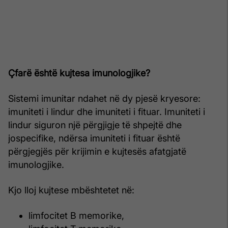
Çfarë është kujtesa imunologjike?
Sistemi imunitar ndahet në dy pjesë kryesore:
imuniteti i lindur dhe imuniteti i fituar. Imuniteti i
lindur siguron një përgjigje të shpejtë dhe
jospecifike, ndërsa imuniteti i fituar është
përgjegjës për krijimin e kujtesës afatgjatë
imunologjike.
Kjo lloj kujtese mbështetet në:
limfocitet B memorike,