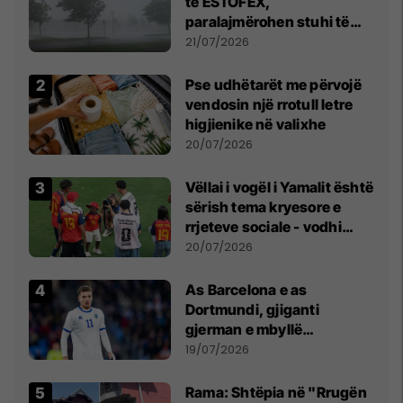
të ESTOFEX,
paralajmërohen stuhi të
fuqishme me breshër dhe
21/07/2026
erëra të forta
Pse udhëtarët me përvojë
vendosin një rrotull letre
higjienike në valixhe
20/07/2026
Vëllai i vogël i Yamalit është
sërish tema kryesore e
rrjeteve sociale - vodhi
vëmendjen pas finales së
20/07/2026
Kupës së Botës
As Barcelona e as
Dortmundi, gjiganti
gjerman e mbyllë
marrëveshjen për Fisnik
19/07/2026
Asllanin
Rama: Shtëpia në "Rrugën