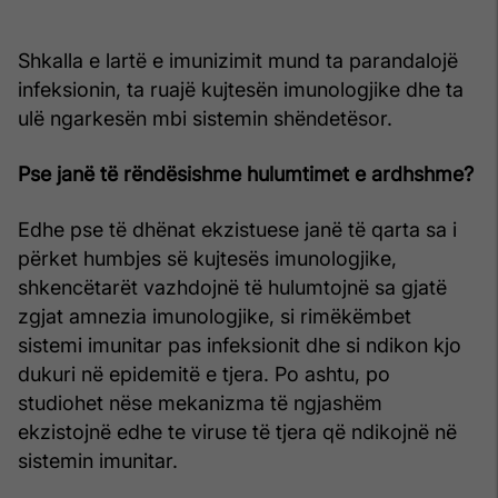
Shkalla e lartë e imunizimit mund ta parandalojë
infeksionin, ta ruajë kujtesën imunologjike dhe ta
ulë ngarkesën mbi sistemin shëndetësor.
Pse janë të rëndësishme hulumtimet e ardhshme?
Edhe pse të dhënat ekzistuese janë të qarta sa i
përket humbjes së kujtesës imunologjike,
shkencëtarët vazhdojnë të hulumtojnë sa gjatë
zgjat amnezia imunologjike, si rimëkëmbet
sistemi imunitar pas infeksionit dhe si ndikon kjo
dukuri në epidemitë e tjera. Po ashtu, po
studiohet nëse mekanizma të ngjashëm
ekzistojnë edhe te viruse të tjera që ndikojnë në
sistemin imunitar.