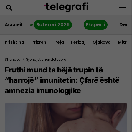
Accueil
Botërori 2026
Eksperti
Dern
Prishtina
Prizreni
Peja
Ferizaj
Gjakova
Mitrov
Shëndeti
>
Gjendjet shëndetësore
Fruthi mund ta bëjë trupin të
“harrojë” imunitetin: Çfarë është
amnezia imunologjike