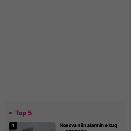
Top 5
Kosova nën alarmin e kuq