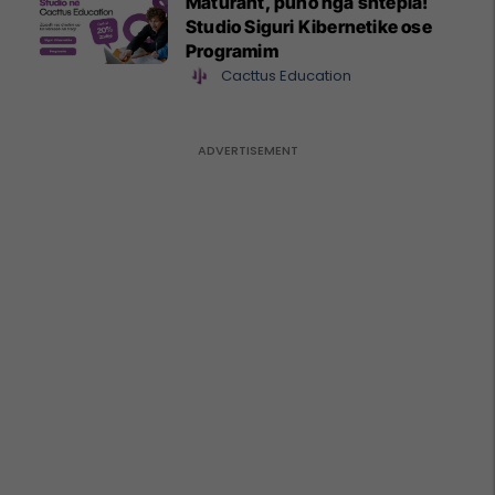
Maturant, puno nga shtëpia!
Studio Siguri Kibernetike ose
Programim
Cacttus Education