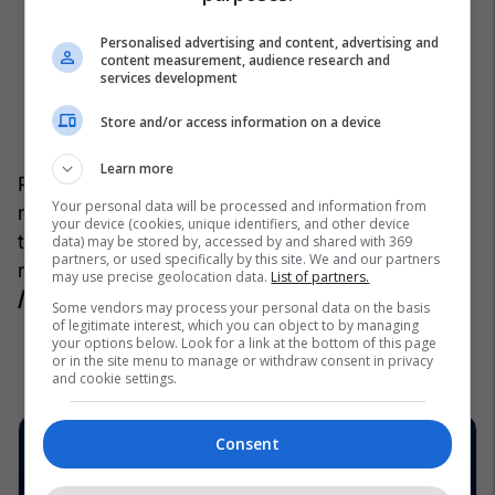
Personalised advertising and content, advertising and
content measurement, audience research and
services development
Store and/or access information on a device
Learn more
Përfshirja e këtyre njohurive në shëndetin publik
Your personal data will be processed and information from
mund të përmirësojë rezultatet e trajtimit dhe ta
your device (cookies, unique identifiers, and other device
theksojë edhe më shumë rëndësinë e vaksinimit
data) may be stored by, accessed by and shared with 369
partners, or used specifically by this site. We and our partners
në mbrojtjen e individit dhe të popullatës.
may use precise geolocation data.
List of partners.
/Telegrafi/
Some vendors may process your personal data on the basis
of legitimate interest, which you can object to by managing
your options below. Look for a link at the bottom of this page
or in the site menu to manage or withdraw consent in privacy
and cookie settings.
Consent