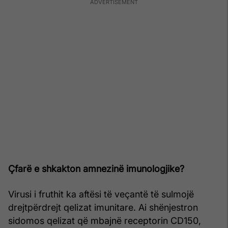
Çfarë e shkakton amnezinë imunologjike?
Virusi i fruthit ka aftësi të veçantë të sulmojë
drejtpërdrejt qelizat imunitare. Ai shënjestron
sidomos qelizat që mbajnë receptorin CD150,