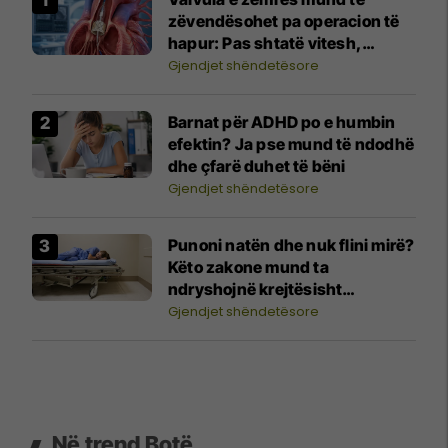
zëvendësohet pa operacion të
hapur: Pas shtatë vitesh,
rezultatet janë befasuese
Gjendjet shëndetësore
Barnat për ADHD po e humbin
efektin? Ja pse mund të ndodhë
dhe çfarë duhet të bëni
Gjendjet shëndetësore
Punoni natën dhe nuk flini mirë?
Këto zakone mund ta
ndryshojnë krejtësisht
pushimin tuaj
Gjendjet shëndetësore
Në trend Botë