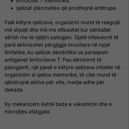
limfocitet T memorike,
qelizat plazmatike që prodhojnë antitrupa.
Falë këtyre qelizave, organizmi mund të reagojë
më shpejt dhe më me efikasitet kur përballet
sërish me të njëjtin patogjen. Gjatë infeksionit të
parë aktivizohet përgjigjja imunitare në nyjat
limfatike, ku qelizat dendritike ua paraqesin
antigjenet limfociteve T. Pas eliminimit të
patogjenit, një pjesë e këtyre qelizave mbetet në
organizëm si qeliza memorike, të cilat mund të
qëndrojnë aktive për vite, madje edhe për
dekada.
Ky mekanizëm është baza e vaksinimit dhe e
mbrojtjes afatgjate.