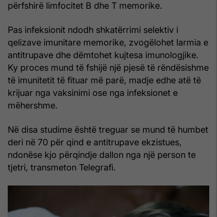
përfshirë limfocitet B dhe T memorike.
Pas infeksionit ndodh shkatërrimi selektiv i
qelizave imunitare memorike, zvogëlohet larmia e
antitrupave dhe dëmtohet kujtesa imunologjike.
Ky proces mund të fshijë një pjesë të rëndësishme
të imunitetit të fituar më parë, madje edhe atë të
krijuar nga vaksinimi ose nga infeksionet e
mëhershme.
Në disa studime është treguar se mund të humbet
deri në 70 për qind e antitrupave ekzistues,
ndonëse kjo përqindje dallon nga një person te
tjetri, transmeton Telegrafi.