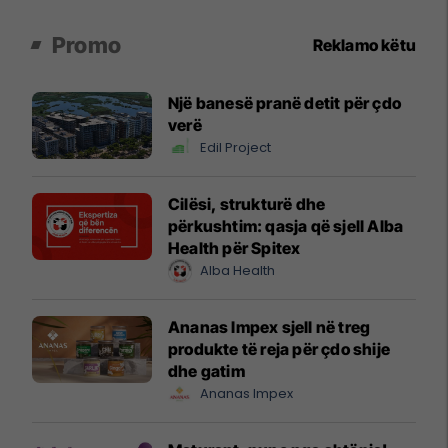
Promo
Reklamo këtu
Një banesë pranë detit për çdo
verë
Edil Project
Cilësi, strukturë dhe
përkushtim: qasja që sjell Alba
Health për Spitex
Alba Health
Ananas Impex sjell në treg
produkte të reja për çdo shije
dhe gatim
Ananas Impex