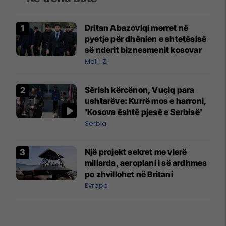
Dritan Abazoviqi merret në
pyetje për dhënien e shtetësisë
së nderit biznesmenit kosovar
Mali i Zi
Sërish kërcënon, Vuçiq para
ushtarëve: Kurrë mos e harroni,
'Kosova është pjesë e Serbisë'
Serbia
Një projekt sekret me vlerë
miliarda, aeroplani i së ardhmes
po zhvillohet në Britani
Evropa