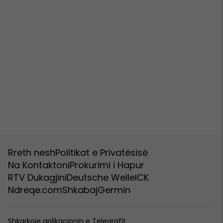
Rreth nesh
Politikat e Privatësisë
Na Kontaktoni
Prokurimi i Hapur
RTV Dukagjini
Deutsche Welle
ICK
Ndreqe.com
Shkabaj
Germin
Shkarkoje aplikacionin e Telegrafit