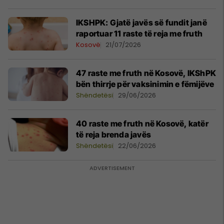
IKSHPK: Gjatë javës së fundit janë
raportuar 11 raste të reja me fruth
Kosovë
21/07/2026
47 raste me fruth në Kosovë, IKShPK
bën thirrje për vaksinimin e fëmijëve
Shëndetësi
29/06/2026
​40 raste me fruth në Kosovë, katër
të reja brenda javës
Shëndetësi
22/06/2026