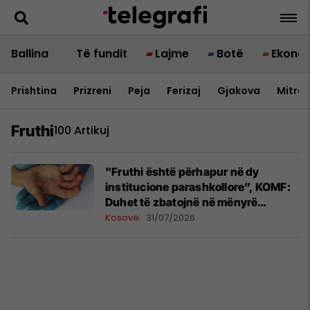
Ballina
Të fundit
Lajme
Botë
Ekono
Prishtina
Prizreni
Peja
Ferizaj
Gjakova
Mitrov
Fruthi
100 Artikuj
"Fruthi është përhapur në dy
institucione parashkollore”, KOMF:
Duhet të zbatojnë në mënyrë
rigoroze kërkesat për vaksinim
Kosovë
31/07/2026