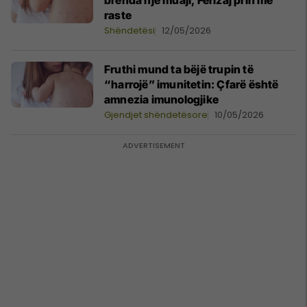
brenda një muaji, Ferizaj prin me
raste
Shëndetësi
12/05/2026
Fruthi mund ta bëjë trupin të
“harrojë” imunitetin: Çfarë është
amnezia imunologjike
Gjendjet shëndetësore
10/05/2026