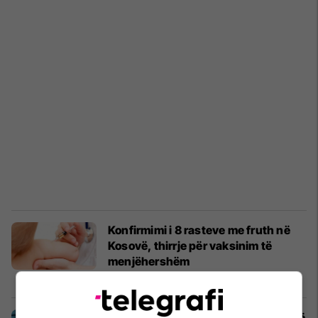
Konfirmimi i 8 rasteve me fruth në
Kosovë, thirrje për vaksinim të
menjëhershëm
Shëndetësi
03/05/2026
Shpërthen fruthi në Bangladesh, më