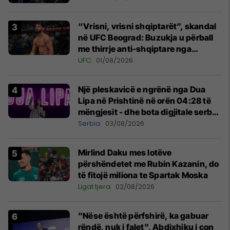
“Vrisni, vrisni shqiptarët”, skandal
në UFC Beograd: Buzukja u përball
me thirrje anti-shqiptare nga
tribunat
UFC
01/08/2026
Një pleskavicë e ngrënë nga Dua
Lipa në Prishtinë në orën 04:28 të
mëngjesit - dhe bota digjitale serbe
shpall gjendjen e luftës
Serbia
03/08/2026
Mirlind Daku mes lotëve
përshëndetet me Rubin Kazanin, do
të fitojë miliona te Spartak Moska
Ligat tjera
02/08/2026
"Nëse është përfshirë, ka gabuar
rëndë, nuk i falet", Abdixhiku i çon