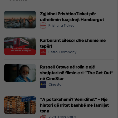
Zgjidhni PrishtinaTicket për
udhëtimin tuaj drejt Hamburgut
Prishtina Ticket
Karburant cilësor dhe shumë më
tepër!
Petrol Company
Russell Crowe në rolin e një
shqiptari në filmin e ri “The Get Out”
në CineStar
Cinestar
"A po takohemi? Veni dihet" – Një
histori që rritet bashkë me familjet
tona
Viva Fresh Store