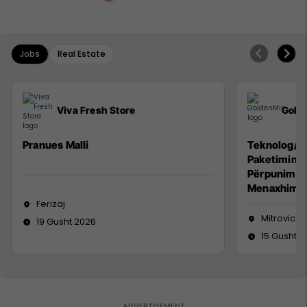
Jobs
Real Estate
Viva Fresh Store
Gold
Pranues Malli
Teknolog/e 
Paketimin e
Përpunimin 
Menaxhimin 
Ferizaj
Mitrovicë
19 Gusht 2026
15 Gusht 2