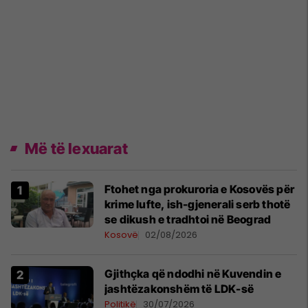
Më të lexuarat
Ftohet nga prokuroria e Kosovës për
krime lufte, ish-gjenerali serb thotë
se dikush e tradhtoi në Beograd
Kosovë
02/08/2026
Gjithçka që ndodhi në Kuvendin e
jashtëzakonshëm të LDK-së
Politikë
30/07/2026