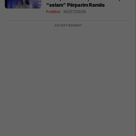
“selam” Përparim Ramës
Politikë
30/07/2026