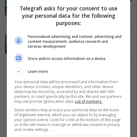
shumë se 100 persona vdesin
Telegrafi asks for your consent to use
brenda një muaji
your personal data for the following
Azia
06/04/2026
purposes:
Personalised advertising and content, advertising and
'Shpërthen' fruthi në shkollat e
content measurement, audience research and
Anglisë
services development
Evropa
15/02/2026
Store and/or access information on a device
1
Learn more
Your personal data will be processed and information from
your device (cookies, unique identifiers, and other device
data) may be stored by, accessed by and shared with 369
partners, or used specifically by this site. We and our partners
may use precise geolocation data.
List of partners.
Some vendors may process your personal data on the basis
of legitimate interest, which you can object to by managing
your options below. Look for a link at the bottom of this page
or in the site menu to manage or withdraw consent in privacy
and cookie settings.