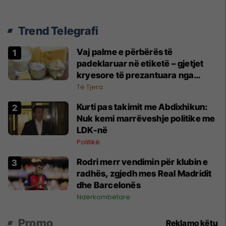
Trend Telegrafi
Vaj palme e përbërës të
padeklaruar në etiketë – gjetjet
kryesore të prezantuara nga
AUV-i pas kontrollit në sektorin e
Të Tjera
qumështit
Kurti pas takimit me Abdixhikun:
Nuk kemi marrëveshje politike me
LDK-në
Politikë
Rodri merr vendimin për klubin e
radhës, zgjedh mes Real Madridit
dhe Barcelonës
Ndërkombëtare
Promo
Reklamo këtu