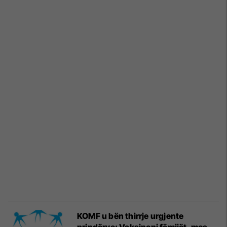
KOMF u bën thirrje urgjente