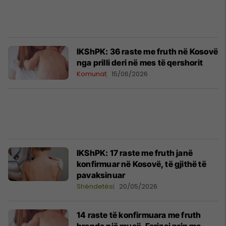
IKShPK: 36 raste me fruth në Kosovë
nga prilli deri në mes të qershorit
Komunat
15/06/2026
IKShPK: 17 raste me fruth janë
konfirmuar në Kosovë, të gjithë të
pavaksinuar
Shëndetësi
20/05/2026
14 raste të konfirmuara me fruth