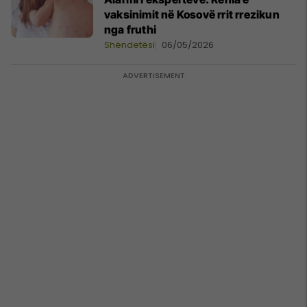
vaksinimit në Kosovë rrit rrezikun
nga fruthi
Shëndetësi
06/05/2026