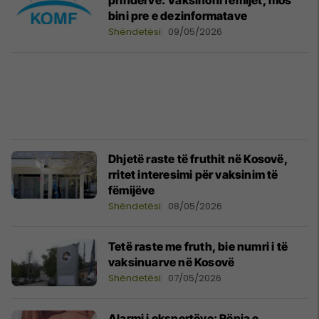
prindërve: Vaksinoni fëmijët, mos
bini pre e dezinformatave
Shëndetësi
09/05/2026
​Dhjetë raste të fruthit në Kosovë,
rritet interesimi për vaksinim të
fëmijëve
Shëndetësi
08/05/2026
Tetë raste me fruth, bie numri i të
vaksinuarve në Kosovë
Shëndetësi
07/05/2026
​Alarmi i ekspertëve: Rënia e