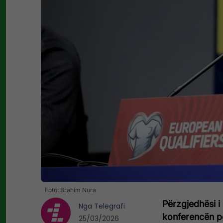
Foto: Brahim Nura
Përzgjedhësi i
Nga
Telegrafi
konferencën pë
25/03/2026