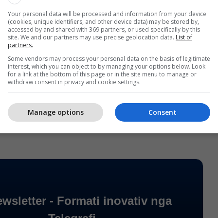
Your personal data will be processed and information from your device
më kualitetin, por a do të luajë apo çfarë roli ka,
(cookies, unique identifiers, and other device data) may be stored by,
accessed by and shared with 369 partners, or used specifically by this
 deri nesër për ta mësuar”, ka deklaruar Foda.
site. We and our partners may use precise geolocation data.
List of
partners.
afit ndodhet në Bratislavë, me gazetarët Lavdim
Some vendors may process your personal data on the basis of legitimate
interest, which you can object to by managing your options below. Look
mak Zeqiri, si dhe kameramanin Korab Basha.
for a link at the bottom of this page or in the site menu to manage or
withdraw consent in privacy and cookie settings.
pit është mundësuar nga
99esim
,
Globi M.I
,
DFK
sko
./Telegrafi/
Manage options
Consent