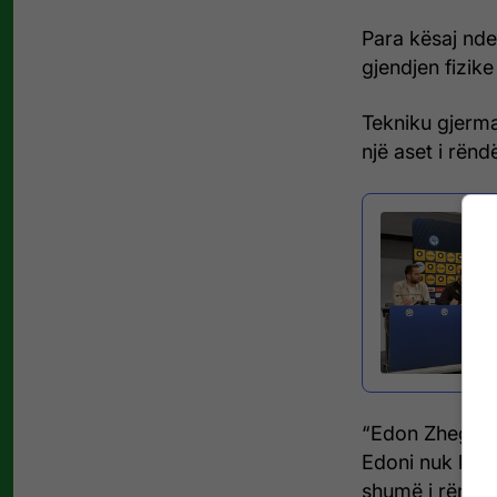
Para kësaj nde
gjendjen fizik
Tekniku gjerma
një aset i rën
“Edon Zhegrova
Edoni nuk ka p
shumë i rëndë