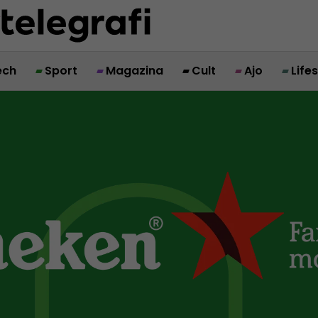
ech
Sport
Magazina
Cult
Ajo
Life