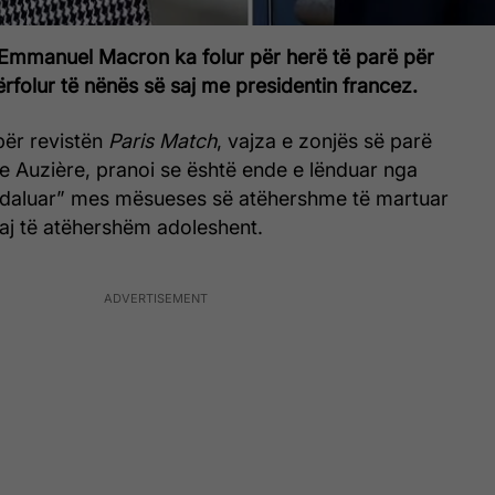
 Emmanuel Macron ka folur për herë të parë për
rfolur të nënës së saj me presidentin francez.
 për revistën
Paris Match
, vajza e zonjës së parë
e Auzière, pranoi se është ende e lënduar nga
ndaluar” mes mësueses së atëhershme të martuar
saj të atëhershëm adoleshent.