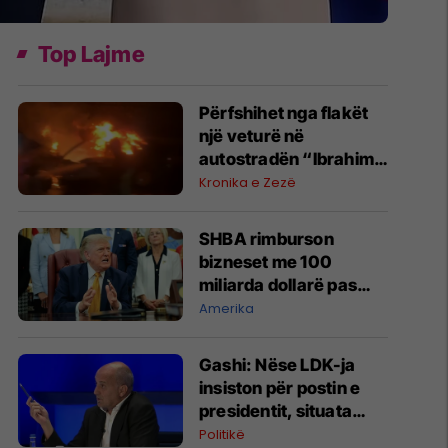
Top Lajme
Përfshihet nga flakët
një veturë në
autostradën “Ibrahim
Rugova”
Kronika e Zezë
SHBA rimburson
bizneset me 100
miliarda dollarë pas
anulimit të tarifave të
Amerika
Trumpit
Gashi: Nëse LDK-ja
insiston për postin e
presidentit, situata
komplikohet - pres që
Politikë