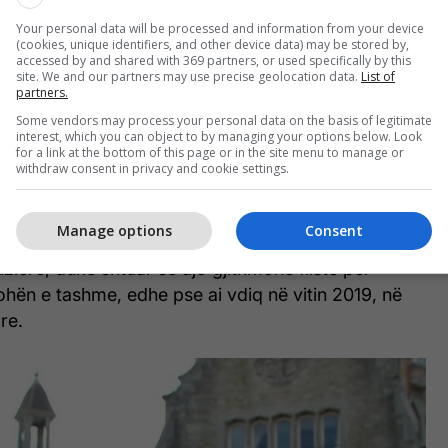
të hapur, dua të eci përpara dhe kam fituar shumë
Your personal data will be processed and information from your device
uzière, e cila sot është 40 vjeçe, raporton
DailyMail
.
(cookies, unique identifiers, and other device data) may be stored by,
accessed by and shared with 369 partners, or used specifically by this
site. We and our partners may use precise geolocation data.
List of
sht e mërzitur që babai i saj i turpëruar, André-
partners.
etyrua të linte shtëpinë e familjes në vitin 1994,
Some vendors may process your personal data on the basis of legitimate
interest, which you can object to by managing your options below. Look
ivorcua nga Brigitte vetëm në vitin 2006, duke
for a link at the bottom of this page or in the site menu to manage or
martohej me të një vit më vonë.
withdraw consent in privacy and cookie settings.
s mund të jetë edhe trishtim edhe mundësi.
Manage options
Consent
 të jetë një pasurim. Unë kam një baba dhe njerk
uzière, duke shtuar se ajo gjithmonë fliste për
ohën e tashme, edhe pse ai vdiq në vitin 2019, në
re.