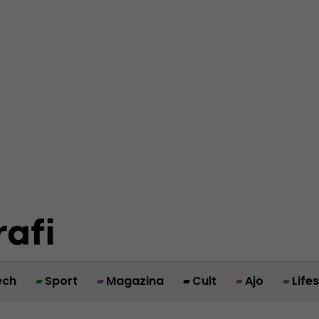
ech
Sport
Magazina
Cult
Ajo
Life