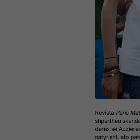
Revista
Paris Ma
shpërtheu skandal
derës së Auziere
natyrisht, ato pat