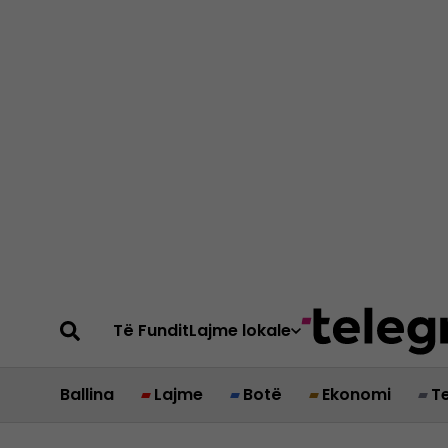
Të Fundit
Lajme lokale
Ballina
Lajme
Botë
Ekonomi
T