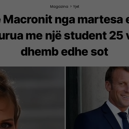
Magazina
>
Yjet
ë Macronit nga martesa 
urua me një student 25 v
dhemb edhe sot