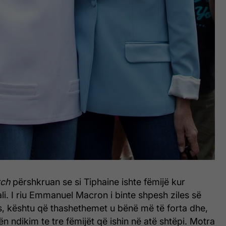
tch
përshkruan se si Tiphaine ishte fëmijë kur
i. I riu Emmanuel Macron i binte shpesh ziles së
s, kështu që thashethemet u bënë më të forta dhe,
ën ndikim te tre fëmijët që ishin në atë shtëpi. Motra