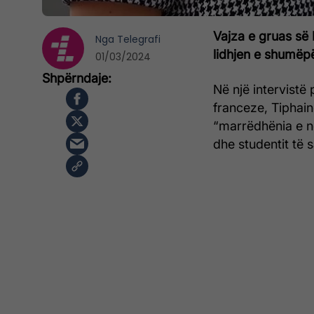
Vajza e gruas së
Nga
Telegrafi
lidhjen e shumëpë
01/03/2024
Në një intervistë
franceze, Tiphain
“marrëdhënia e 
dhe studentit të 