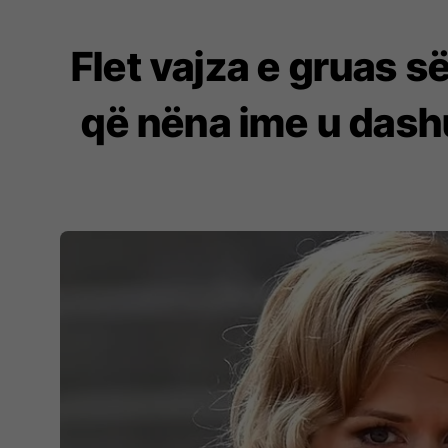
Flet vajza e gruas s
që nëna ime u dash